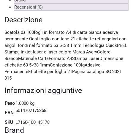
Brand
Recensioni (0)
Descrizione
Scatola da 100fogli in formato A4 di carta bianca adesiva
permanente Ogni foglio contiene 21 etichette rettangolari con
angoli tondi nel formato 63 5×38 1 mm Tecnologia QuickPEEL
Stampa inkjet laser e laser colore Marca AveryColore
BiancoMateriale CartaFormato A4Stampa LaserDimensione
etichette 63 5×38 1mmConfezione 100fgAdesivo
PermanenteEtichette per foglio 21Pagina catalogo SG 2021
315
Informazioni aggiuntive
Peso
1.0000 kg
5014702175268
EAN
SKU
L7160-100_45178
Brand