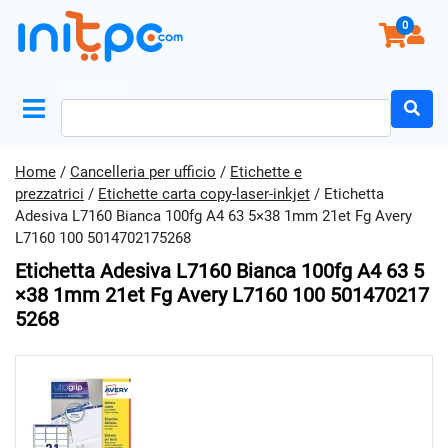
0
Search for:
Home
/
Cancelleria per ufficio
/
Etichette e
prezzatrici
/
Etichette carta copy-laser-inkjet
/ Etichetta
Adesiva L7160 Bianca 100fg A4 63 5×38 1mm 21et Fg Avery
L7160 100 5014702175268
Etichetta Adesiva L7160 Bianca 100fg A4 63 5
×38 1mm 21et Fg Avery L7160 100 501470217
5268