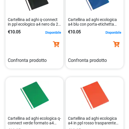
Cartellina ad aghi q-connect
Cartellina ad aghi ecologica
in ppl ecologico a4 nero da 2
a4 blu con porta-etichetta
cm 5705831016538
5705831014541
€10.05
€10.05
Disponibile
Disponibile
Confronta prodotto
Confronta prodotto
Cartellina ad aghi ecologica q-
Cartellina ad aghi ecologica
connect verde formato a4
a4 in ppl rosso trasparente
capienza 2 cm.
5705831016521