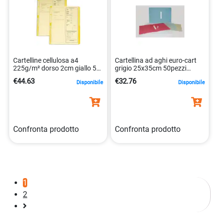
Cartelline cellulosa a4
Cartellina ad aghi euro-cart
225g/m² dorso 2cm giallo 50
grigio 25x35cm 50pezzi
pezzi 8004444417520
8033509010920
€44.63
€32.76
Disponibile
Disponibile
Confronta prodotto
Confronta prodotto
1
2
Pagina
successiva