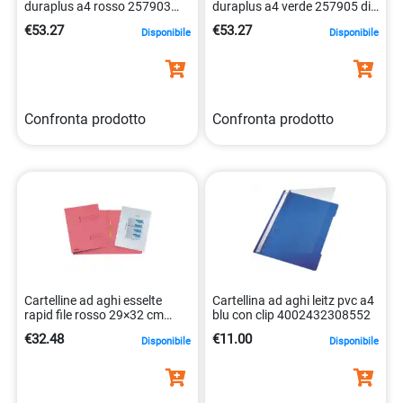
duraplus a4 rosso 257903
duraplus a4 verde 257905 di
4005546267920
alta qualità 4005546267944
€53.27
€53.27
Disponibile
Disponibile
Confronta prodotto
Confronta prodotto
Cartelline ad aghi esselte
Cartellina ad aghi leitz pvc a4
rapid file rosso 29×32 cm
blu con clip 4002432308552
4001536002786
€32.48
€11.00
Disponibile
Disponibile