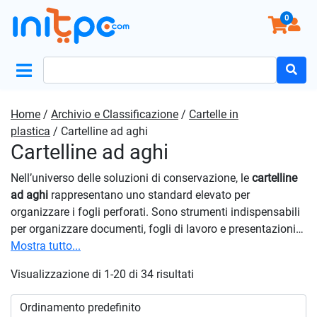
0
Search
for:
Home
/
Archivio e Classificazione
/
Cartelle in
plastica
/ Cartelline ad aghi
Cartelline ad aghi
Nell’universo delle soluzioni di conservazione, le
cartelline
ad aghi
rappresentano uno standard elevato per
organizzare i fogli perforati. Sono strumenti indispensabili
per organizzare documenti, fogli di lavoro e presentazioni
in modo efficiente e professionale. Dotate di meccanismi a
Mostra tutto...
spina o aghi, queste cartelline permettono una fissazione
Visualizzazione di 1-20 di 34 risultati
sicura dei documenti, in modo che rimangano in ordine e
privi di movimenti indesiderati. Proprio grazie al sistema ad
aghi, ogni documento è ben fissato, permettendo