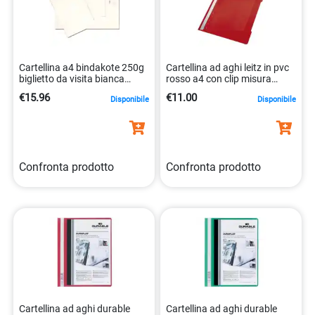
Cartellina a4 bindakote 250g
Cartellina ad aghi leitz in pvc
biglietto da visita bianca
rosso a4 con clip misura
32x24cm 8004444374019
310×233 mm
€15.96
€11.00
Disponibile
Disponibile
4002432308538
Confronta prodotto
Confronta prodotto
Cartellina ad aghi durable
Cartellina ad aghi durable