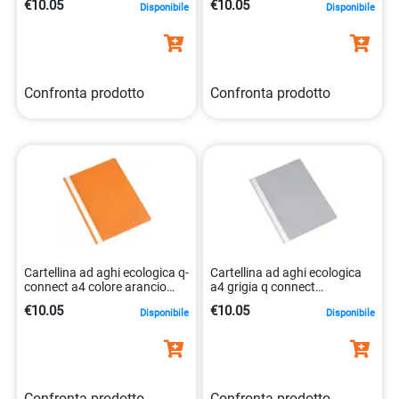
€10.05
€10.05
Disponibile
Disponibile
5705831016545
Confronta prodotto
Confronta prodotto
Cartellina ad aghi ecologica q-
Cartellina ad aghi ecologica
connect a4 colore arancio
a4 grigia q connect
5705831016620
5705831016484
€10.05
€10.05
Disponibile
Disponibile
Confronta prodotto
Confronta prodotto