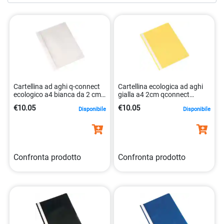
consultazioni frequenti senza il rischio di danneggiare o
smarrire pagine. Aggiungi un tocco di professionalità e
organizzazione al tuo lavoro quotidiano con le nostre
cartelline ad aghi
di alta qualità. Scegli la praticità e
l’eleganza delle nostre soluzioni di archiviazione e ottieni la
pace della mente sapendo che i tuoi documenti sono al
sicuro e ben organizzati.
Cartellina ad aghi q-connect
Cartellina ecologica ad aghi
ecologico a4 bianca da 2 cm
gialla a4 2cm qconnect
5705831016569
5705831016552
€10.05
€10.05
Disponibile
Disponibile
Confronta prodotto
Confronta prodotto