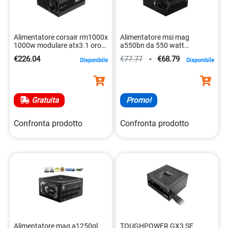
Alimentatore corsair rm1000x
Alimentatore msi mag
1000w modulare atx3.1 oro
a550bn da 550 watt
0840006667636
certificato 80 plus bronze
€226.04
€77.77
-
€68.79
Disponibile
Disponibile
4719072849603
Gratuita
Promo!
Confronta prodotto
Confronta prodotto
Alimentatore mag a1250gl
TOUGHPOWER GX3 SE