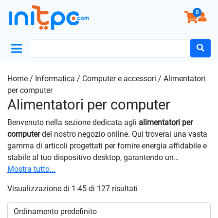
0
Search
for:
Home
/
Informatica
/
Computer e accessori
/ Alimentatori
per computer
Alimentatori per computer
Benvenuto nella sezione dedicata agli
alimentatori per
computer
del nostro negozio online. Qui troverai una vasta
gamma di articoli progettati per fornire energia affidabile e
stabile al tuo dispositivo desktop, garantendo un
funzionamento ottimale del sistema. Esplora la nostra
Mostra tutto...
selezione di alimentatori PC per trovare la soluzione
Visualizzazione di 1-45 di 127 risultati
perfetta per le esigenze del tuo computer. Dai modelli
standard ai modelli ad alta efficienza energetica, offriamo
una varietà di opzioni capaci di soddisfare diverse