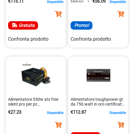
€115.11
€64.01
-
€56.09
Disponibile
Disponibile
Gratuita
Promo!
Confronta prodotto
Confronta prodotto
Alimentatore 550w atx free
Alimentatore toughpower gt
silent pro per pc
da 750 watt in oro certificato
8026475183408
80 plus 4711475647343
€27.23
€112.87
Disponibile
Disponibile