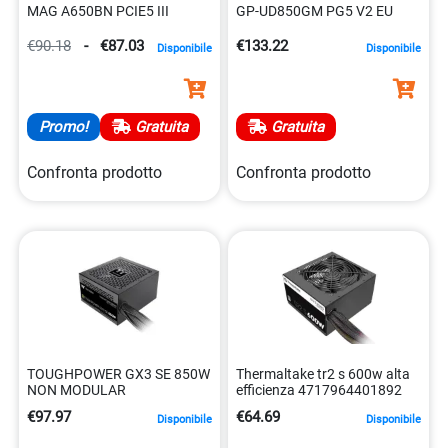
MAG A650BN PCIE5 III
GP-UD850GM PG5 V2 EU
€90.18
-
€87.03
€133.22
Disponibile
Disponibile
Promo!
Gratuita
Gratuita
Confronta prodotto
Confronta prodotto
TOUGHPOWER GX3 SE 850W
Thermaltake tr2 s 600w alta
NON MODULAR
efficienza 4717964401892
€97.97
€64.69
Disponibile
Disponibile