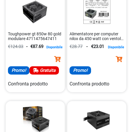
Toughpower gt 850w 80 gold
Alimentatore per computer
modulare 4711475647411
nilox da 450 watt con ventola
silenziosa. 8059616337835
€124.03
-
€87.69
€28.77
-
€23.01
Disponibile
Disponibile
Promo!
Gratuita
Promo!
Confronta prodotto
Confronta prodotto