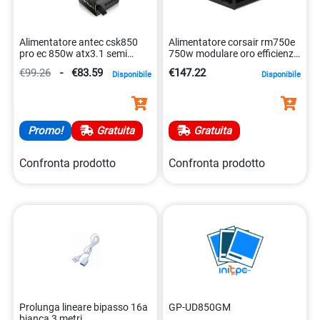
Alimentatore antec csk850
Alimentatore corsair rm750e
pro ec 850w atx3.1 semi
750w modulare oro efficienza
modulare 0761345200691
alta 0840006691082
€99.26
-
€83.59
€147.22
Disponibile
Disponibile
Promo!
Gratuita
Gratuita
Confronta prodotto
Confronta prodotto
Prolunga lineare bipasso 16a
GP-UD850GM
bianca 3 metri