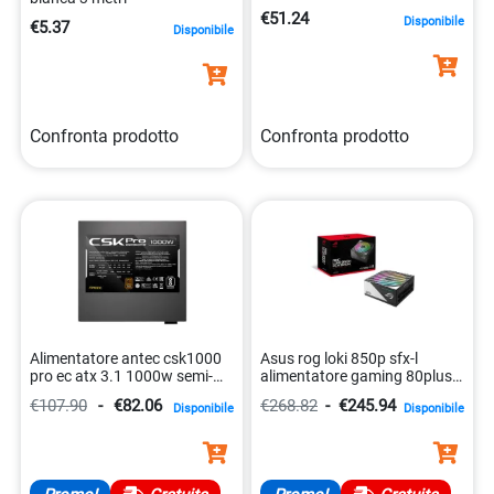
€51.24
Disponibile
€5.37
Disponibile
Confronta prodotto
Confronta prodotto
Alimentatore antec csk1000
Asus rog loki 850p sfx-l
pro ec atx 3.1 1000w semi-
alimentatore gaming 80plus
modulare 0761345200738
platinum 4711081722557
€107.90
-
€82.06
€268.82
-
€245.94
Disponibile
Disponibile