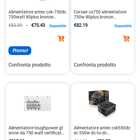
Alimentatore antec csk-750dc
Corsair cx750 alimentatore
750watt 80plus bronze
750w 80plus bronze
0761345201124
0840006671015
€83.59
-
€75.43
€82.19
Disponibile
Disponibile
Promo!
Confronta prodotto
Confronta prodotto
Alimentatore toughpower gt
Alimentatore antec csk550dc
snow da 750 watt certificato
ec 550w dc-to-dc
80 plus gold 4711475648104
0761345201025