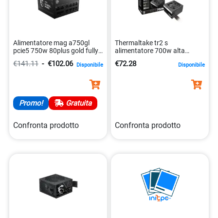
Alimentatore mag a750gl
Thermaltake tr2 s
pcie5 750w 80plus gold fully
alimentatore 700w alta
modular 4711377084284
efficienza 4717964401908
€141.11
-
€102.06
€72.28
Disponibile
Disponibile
Promo!
Gratuita
Confronta prodotto
Confronta prodotto