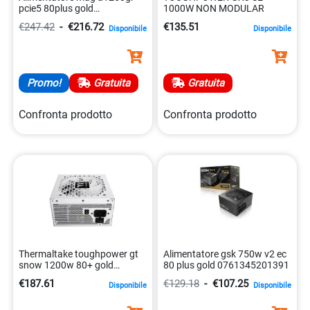
pcie5 80plus gold
1000W NON MODULAR
4711377142229
€247.42
-
€216.72
€135.51
Disponibile
Disponibile
Promo!
Gratuita
Gratuita
Confronta prodotto
Confronta prodotto
Thermaltake toughpower gt
Alimentatore gsk 750w v2 ec
snow 1200w 80+ gold
80 plus gold 0761345201391
modulare 4711658544285
€187.61
€129.18
-
€107.25
Disponibile
Disponibile