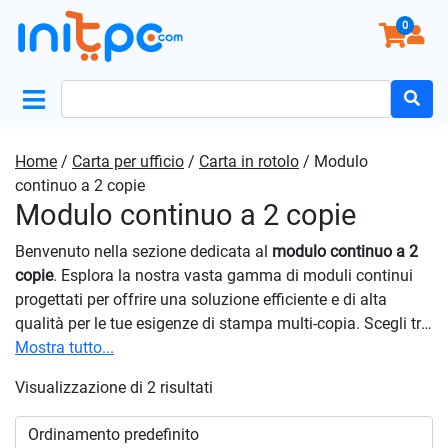
0
Search
for:
Home
/
Carta per ufficio
/
Carta in rotolo
/ Modulo
continuo a 2 copie
Modulo continuo a 2 copie
Benvenuto nella sezione dedicata al
modulo continuo a 2
copie
. Esplora la nostra vasta gamma di moduli continui
progettati per offrire una soluzione efficiente e di alta
qualità per le tue esigenze di stampa multi-copia. Scegli tra
diverse opzioni di formato e quantità per trovare il prodotto
Mostra tutto...
perfetto per le tue esigenze specifiche, garantendo una
Visualizzazione di 2 risultati
stampa chiara e affidabile. Esplora la nostra gamma di
moduli continui a 2 copie
e scopri come migliorare la tua
esperienza di stampa e gestione documentale. Ordina oggi