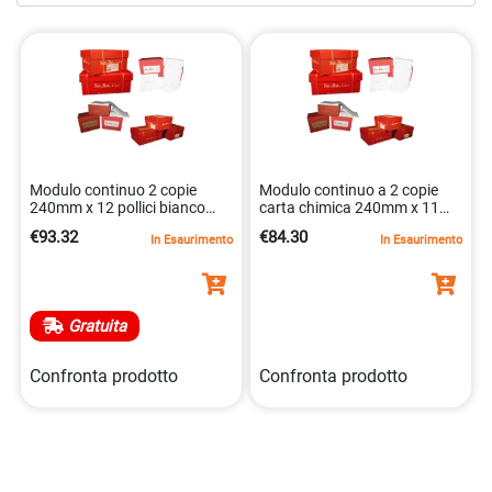
su Initpc e assicurati di avere a disposizione moduli
continui di alta qualità per semplificare i tuoi processi
aziendali.
Modulo continuo 2 copie
Modulo continuo a 2 copie
240mm x 12 pollici bianco
carta chimica 240mm x 11
piste staccabili
pollici bianca
€93.32
€84.30
In Esaurimento
In Esaurimento
8024828134084
8024828128557
Gratuita
Confronta prodotto
Confronta prodotto