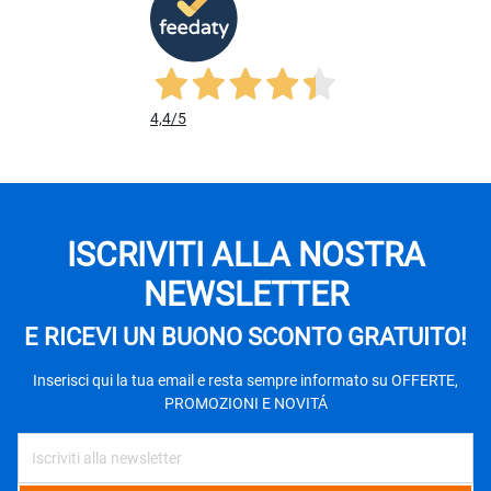
4,4
/5
ISCRIVITI ALLA NOSTRA
NEWSLETTER
E RICEVI UN BUONO SCONTO GRATUITO!
Inserisci qui la tua email e resta sempre informato su OFFERTE,
PROMOZIONI E NOVITÁ