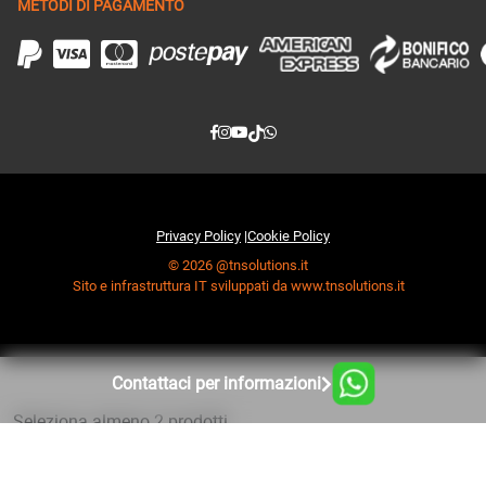
METODI DI PAGAMENTO
Privacy Policy
|
Cookie Policy
© 2026 @tnsolutions.it
Sito e infrastruttura IT sviluppati da www.tnsolutions.it
Contattaci per informazioni
Seleziona almeno 2 prodotti
da confrontare