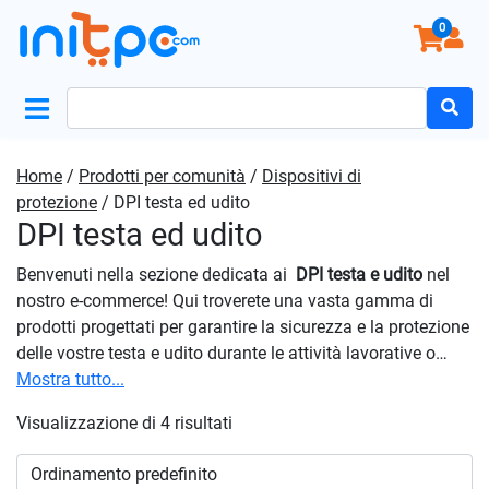
0
Search
for:
Home
/
Prodotti per comunità
/
Dispositivi di
protezione
/ DPI testa ed udito
DPI testa ed udito
Benvenuti nella sezione dedicata ai
DPI
testa e udito
nel
nostro e-commerce! Qui troverete una vasta gamma di
prodotti progettati per garantire la sicurezza e la protezione
delle vostre testa e udito durante le attività lavorative o
ricreative. Offriamo una selezione completa di DPI
Mostra tutto...
progettati per proteggervi da lesioni e danni durante
Visualizzazione di 4 risultati
l’esecuzione delle vostre attività. Le nostre cuffie e tappi
offrono un’attenuazione del rumore efficace, consentendovi
di lavorare o godervi il vostro tempo libero in modo sicuro e