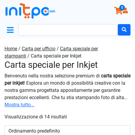
0
Search
for:
Home
/
Carta per ufficio
/
Carta speciale per
stampanti
/ Carta speciale per Inkjet
Carta speciale per Inkjet
Benvenuto nella nostra selezione premium di
carta speciale
per inkjet
! Esplora un mondo di possibilità creative con la
nostra gamma progettata appositamente per garantire
prestazioni eccellenti. Che tu stia stampando foto di alta
qualità, progetti artistici o documenti speciali, i nostri
Mostra tutto...
articoli sono la scelta ideale per trasformare le tue idee in
Visualizzazione di 14 risultati
realtà. Scopri la differenza che la nostra
carta speciale per
inkjet
può fare per i tuoi progetti di stampa. Affidati a noi
per ottenere risultati straordinari che valorizzano la tua