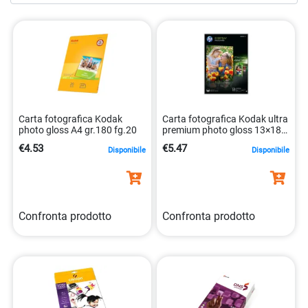
creatività e soddisfano le tue aspettative più elevate. Entra
nel mondo della stampa di qualità con le nostre soluzioni!
Carta fotografica Kodak
Carta fotografica Kodak ultra
photo gloss A4 gr.180 fg.20
premium photo gloss 13×18
gr.280 fg.20
€4.53
€5.47
Disponibile
Disponibile
Confronta prodotto
Confronta prodotto