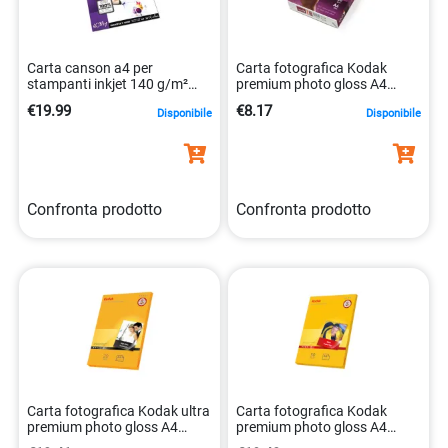
Carta canson a4 per
Carta fotografica Kodak
stampanti inkjet 140 g/m²
premium photo gloss A4
bianca compatibile
gr.240 fg.20
€19.99
€8.17
Disponibile
Disponibile
3148955674802
Confronta prodotto
Confronta prodotto
Carta fotografica Kodak ultra
Carta fotografica Kodak
premium photo gloss A4
premium photo gloss A4
gr.280 fg.20
gr.240 fg.50