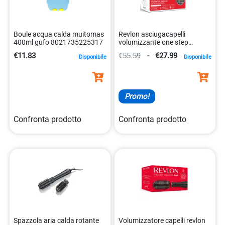
Boule acqua calda muitomas
Revlon asciugacapelli
400ml gufo 8021735225317
volumizzante one step
rvdr5222e4 0761318352228
€11.83
€55.59
-
€27.99
Disponibile
Disponibile
Promo!
Confronta prodotto
Confronta prodotto
Spazzola aria calda rotante
Volumizzatore capelli revlon