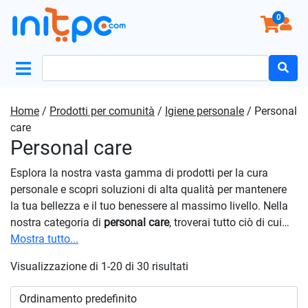
0
Search
for:
Home
/
Prodotti per comunità
/
Igiene personale
/ Personal
care
Personal care
Esplora la nostra vasta gamma di prodotti per la cura
personale e scopri soluzioni di alta qualità per mantenere
la tua bellezza e il tuo benessere al massimo livello. Nella
nostra categoria di
personal care
, troverai tutto ciò di cui
hai bisogno per la tua routine di cura quotidiana, dal viso al
Mostra tutto...
corpo, dai capelli alla pelle. Dai piedi alle mani, dalla testa
Visualizzazione di 1-20 di 30 risultati
ai piedi, offriamo una vasta gamma di prodotti per
soddisfare ogni esigenza di cura del corpo. Scegli prodotti
di alta qualità che ti aiutino a mantenere un’igiene