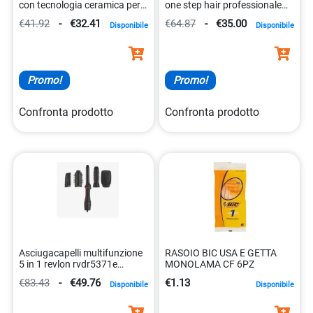
con tecnologia ceramica per
one step hair professionale
capelli sani 4008146046728
0761318298663
€41.92
-
€32.41
€64.87
-
€35.00
Disponibile
Disponibile
Promo!
Promo!
Confronta prodotto
Confronta prodotto
Asciugacapelli multifunzione
RASOIO BIC USA E GETTA
5 in 1 revlon rvdr5371e
MONOLAMA CF 6PZ
0761318153719
€83.43
-
€49.76
€1.13
Disponibile
Disponibile