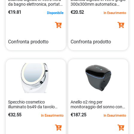
da bagno elettronica, portata
300x300mm automatica
150kg 8023279272482
8023279272499
€19.81
€20.52
Disponibile
In Esaurimento
Confronta prodotto
Confronta prodotto
Specchio cosmetico
Anello o2 ring per
illuminato bs49 da tavolo
monitoraggio del sonno con
grande dimensioni
pulsossimetro
€32.55
€187.25
In Esaurimento
In Esaurimento
4211125584016
8023279350678