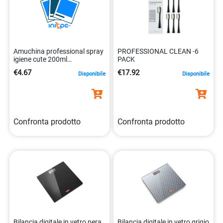
Amuchina professional spray
PROFESSIONAL CLEAN -6
igiene cute 200ml
PACK
antibatterico
€4.67
€17.92
Disponibile
Disponibile
8000036010457
Confronta prodotto
Confronta prodotto
Bilancia digitale in vetro nera
Bilancia digitale in vetro grigio