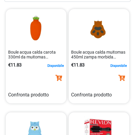
impeccabile e a sentirti fresco e sicuro in ogni momento
della giornata. Con la nostra vasta selezione di prodotti per
la
personal care
, puoi creare una routine di bellezza
personalizzata che si adatta perfettamente alle tue
esigenze e al tuo stile di vita.
Boule acqua calda carota
Boule acqua calda muitomas
330ml da muitomas
450ml zampa morbida
8021735225300
riscaldante 8021735225324
€11.83
€11.83
Disponibile
Disponibile
Confronta prodotto
Confronta prodotto