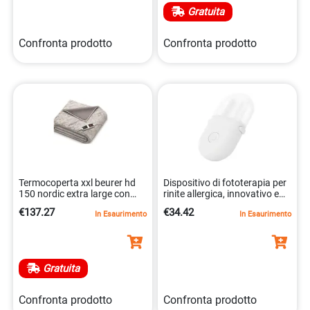
Gratuita
Confronta prodotto
Confronta prodotto
Termocoperta xxl beurer hd
Dispositivo di fototerapia per
150 nordic extra large con
rinite allergica, innovativo e
tessuto morbido
sicuro. 6930251801825
€137.27
€34.42
In Esaurimento
In Esaurimento
4052095431050
Gratuita
Confronta prodotto
Confronta prodotto