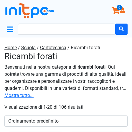
0
Search
for:
Home
/
Scuola
/
Cartotecnica
/ Ricambi forati
Ricambi forati
Benvenuti nella nostra categoria di
ricambi forati
! Qui
potrete trovare una gamma di prodotti di alta qualità, ideali
per organizzare e personalizzare i vostri raccoglitori e
quaderni. Disponibili in una varietà di formati standard, tra
cui A4 e A5, e con diverse opzioni di perforazione, potrete
Mostra tutto...
trovare esattamente ciò di cui avete bisogno per
Visualizzazione di 1-20 di 106 risultati
organizzare al meglio i vostri documenti e appunti. Inoltre,
molti dei nostri prodotti sono realizzati con carta di alta
qualità, resistente e anti-sfregamento, per assicurare una
scrittura fluida e duratura senza sbavature o strappi. Con la