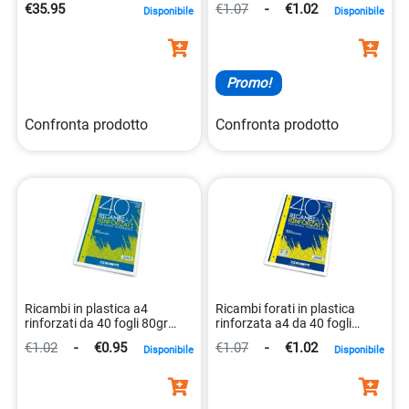
€35.95
€1.07
-
€1.02
Disponibile
Disponibile
Promo!
Confronta prodotto
Confronta prodotto
Ricambi in plastica a4
Ricambi forati in plastica
rinforzati da 40 fogli 80gr
rinforzata a4 da 40 fogli
8007758123380
grammat 100 gr
€1.02
-
€0.95
€1.07
-
€1.02
Disponibile
Disponibile
8007758154445