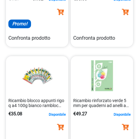
8023485243214
Promo!
Confronta prodotto
Confronta prodotto
Ricambio blocco appunti rigo
Ricambio rinforzato verde 5
q a4 100g bianco rambloc
mm per quaderni ad anelli a4
fogli forati 8023485243269
carta 80 gr 8023485243559
€35.08
€49.27
Disponibile
Disponibile