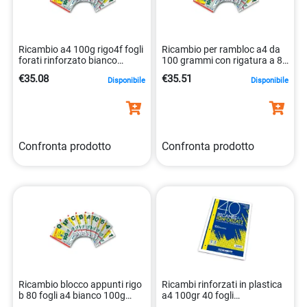
Ricambio a4 100g rigo4f fogli
Ricambio per rambloc a4 da
forati rinforzato bianco
100 grammi con rigatura a 80
8023485243252
fogli 8023485243221
€35.08
€35.51
Disponibile
Disponibile
Confronta prodotto
Confronta prodotto
Ricambio blocco appunti rigo
Ricambi rinforzati in plastica
b 80 fogli a4 bianco 100g
a4 100gr 40 fogli
8023485243238
8007758154421