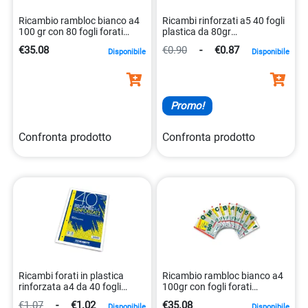
Ricambio rambloc bianco a4
Ricambi rinforzati a5 40 fogli
100 gr con 80 fogli forati
plastica da 80gr
8023485243191
8007758123274
€35.08
€0.90
-
€0.87
Disponibile
Disponibile
Promo!
Confronta prodotto
Confronta prodotto
Ricambi forati in plastica
Ricambio rambloc bianco a4
rinforzata a4 da 40 fogli
100gr con fogli forati
8007758154452
rinforzati e omaggi
€1.07
-
€1.02
€35.08
Disponibile
Disponibile