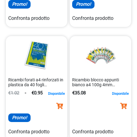
Promo!
Promo!
Confronta prodotto
Confronta prodotto
Ricambi forati a4 rinforzati in
Ricambio blocco appunti
plastica da 40 fogli
bianco a4 100g 4mm
8007758123335
quadretto 32f+8 omaggio
€1.02
-
€0.95
€35.08
Disponibile
Disponibile
8023485243184
Promo!
Confronta prodotto
Confronta prodotto