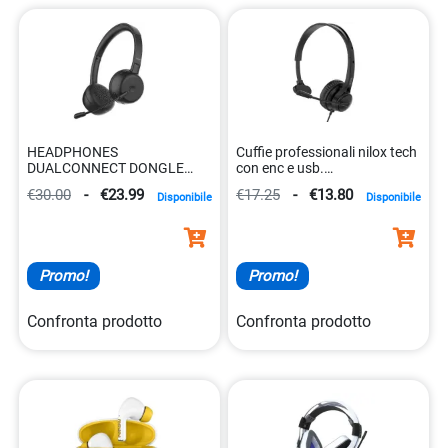
cuffie e webcam
disponibili nel nostro e-commerce. Esplora
la nostra vasta selezione e trova i dispositivi perfetti per
migliorare la tua esperienza online. Che tu stia lavorando
da casa, partecipando a riunioni virtuali, giocando online o
semplicemente godendo della tua musica preferita, siamo
qui per aiutarti a trovare le soluzioni ideali per te.
HEADPHONES
Cuffie professionali nilox tech
DUALCONNECT DONGLE
con enc e usb.
USB-C
8021735226697
€30.00
-
€23.99
€17.25
-
€13.80
Disponibile
Disponibile
Promo!
Promo!
Confronta prodotto
Confronta prodotto