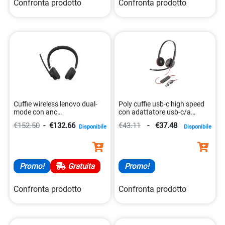
Confronta prodotto
Confronta prodotto
Cuffie wireless lenovo dual-
Poly cuffie usb-c high speed
mode con anc
con adattatore usb-c/a
195892122227
0197498433073
€152.50
-
€132.66
€43.11
-
€37.48
Disponibile
Disponibile
Promo!
Gratuita
Promo!
Confronta prodotto
Confronta prodotto