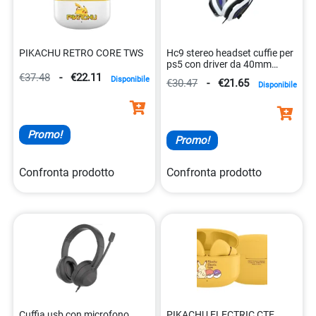
PIKACHU RETRO CORE TWS
Hc9 stereo headset cuffie per
ps5 con driver da 40mm
0812313011136
€37.48
-
€22.11
Disponibile
€30.47
-
€21.65
Disponibile
Promo!
Promo!
Confronta prodotto
Confronta prodotto
Cuffia usb con microfono
PIKACHU ELECTRIC CTE