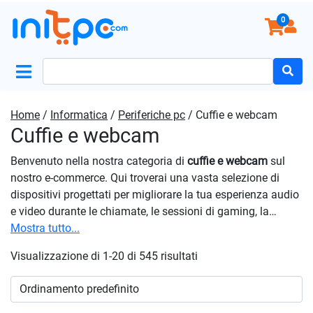
0
Search
for:
Home
/
Informatica
/
Periferiche pc
/ Cuffie e webcam
Cuffie e webcam
Benvenuto nella nostra categoria di
cuffie e webcam
sul
nostro e-commerce. Qui troverai una vasta selezione di
dispositivi progettati per migliorare la tua esperienza audio
e video durante le chiamate, le sessioni di gaming, la
visione di contenuti multimediali e altro ancora. Con
Mostra tutto...
materiali di alta qualità e tecnologie audio avanzate, puoi
Visualizzazione di 1-20 di 545 risultati
godere di un suono nitido e coinvolgente in ogni situazione.
Le nostre soluzioni sono progettate per offrire comfort e
prestazioni ottimali durante un utilizzo prolungato. Investi
nelle tue comunicazioni e nel tuo intrattenimento con le