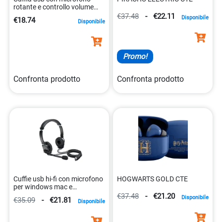
rotante e controllo volume
nxausb02 8431775035591
€37.48
-
€22.11
Disponibile
€18.74
Disponibile
Promo!
Confronta prodotto
Confronta prodotto
Cuffie usb hi-fi con microfono
HOGWARTS GOLD CTE
per windows mac e
chromebook 0085896976011
€37.48
-
€21.20
Disponibile
€35.09
-
€21.81
Disponibile