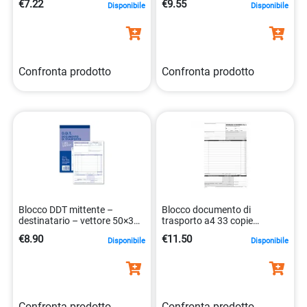
€7.22
€9.55
Disponibile
Disponibile
Confronta prodotto
Confronta prodotto
Blocco DDT mittente –
Blocco documento di
destinatario – vettore 50×3
trasporto a4 33 copie
copie – 14×21 cm
autoricalcanti
€8.90
€11.50
Disponibile
Disponibile
8008842943341
Confronta prodotto
Confronta prodotto