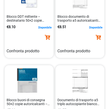
Blocco DDT mittente –
Blocco documento di
destinatario 50×2 copie
trasporto a5 autoricalcanti
14×21 cm
50 fogli 8008842942139
€8.10
€8.51
Disponibile
Disponibile
Confronta prodotto
Confronta prodotto
Blocco buoni di consegna
Documento di trasporto a5
50×2 copie autoricalcanti –
triplo autocopiante bianco
15×10 cm
8008842942146