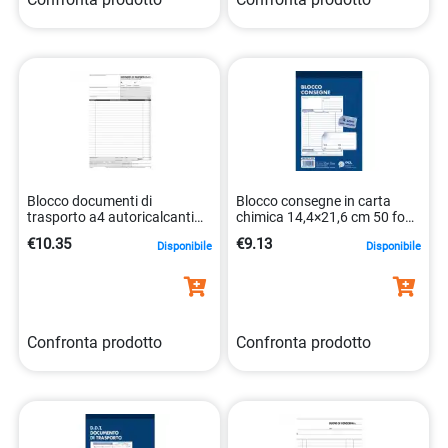
Blocco documenti di
Blocco consegne in carta
trasporto a4 autoricalcanti
chimica 14,4×21,6 cm 50 fogli
50 fogli bianchi
doppie copie 8032611900556
€10.35
€9.13
Disponibile
Disponibile
8008842943334
Confronta prodotto
Confronta prodotto