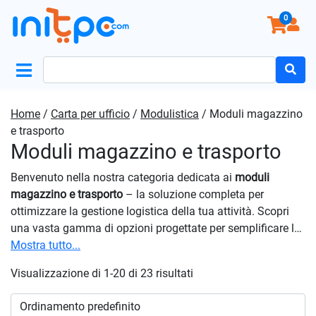
0
Search
for:
Home
/
Carta per ufficio
/
Modulistica
/ Moduli magazzino
e trasporto
Moduli magazzino e trasporto
Benvenuto nella nostra categoria dedicata ai
moduli
magazzino e trasporto
– la soluzione completa per
ottimizzare la gestione logistica della tua attività. Scopri
una vasta gamma di opzioni progettate per semplificare la
movimentazione delle merci, migliorare l’efficienza del tuo
Mostra tutto...
magazzino e ottimizzare le operazioni di trasporto. Con la
Visualizzazione di 1-20 di 23 risultati
nostra modulistica, potrai ottimizzare la gestione delle
scorte, semplificare il monitoraggio delle spedizioni e
migliorare la visibilità sull’intera catena di