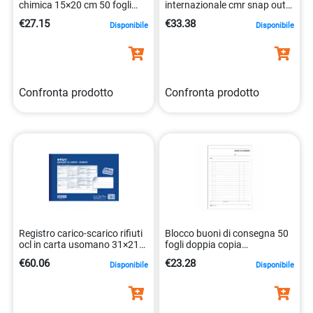
chimica 15×20 cm 50 fogli
internazionale cmr snap out
tripli 8032611901973
21,6×31 cm 8032611903700
€27.15
€33.38
Disponibile
Disponibile
Confronta prodotto
Confronta prodotto
Registro carico-scarico rifiuti
Blocco buoni di consegna 50
ocl in carta usomano 31×21
fogli doppia copia
cm numerato
autoricalcanti 15×20 cm
€60.06
€23.28
Disponibile
Disponibile
8032611913754
8032611913648