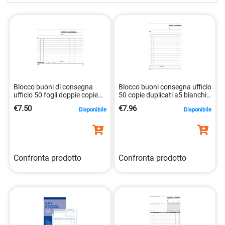
approvvigionamento. Affidati a noi per semplificare il tuo
flusso di lavoro logistico e ottimizzare la movimentazione
delle merci nella tua attività. Esplora la nostra vasta
gamma di
moduli magazzino e trasporto
oggi stesso e
scopri come la nostra modulistica può facilitare la gestione
logistica nella tua attività.
Blocco buoni di consegna
Blocco buoni consegna ufficio
ufficio 50 fogli doppie copie
50 copie duplicati a5 bianchi
bianche. 8008842942276
8008842942696
€7.50
€7.96
Disponibile
Disponibile
Confronta prodotto
Confronta prodotto