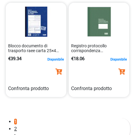
Blocco documento di
Registro protocollo
trasporto raee carta 25×4
corrispondenza
21,6×29,7 cm
ricevuta/spedita O.C.L. 56 ff
€39.34
€18.06
Disponibile
Disponibile
8032611913747
– 23×29,7 cm – conf. da 2
blocchi – 0172N
Confronta prodotto
Confronta prodotto
1
2