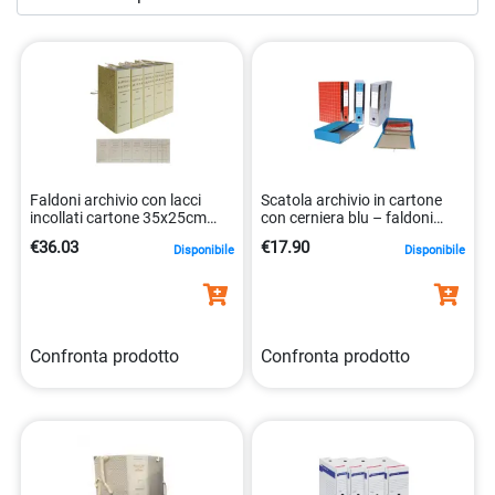
categoria di
faldoni
e a scoprire le numerose opzioni
disponibili. Che tu preferisca soluzioni minimaliste,
colorate o con dettagli raffinati, siamo certi che troverai il
faldone perfetto per te. Con le nostre soluzioni,
l’archiviazione diventa un’arte combinata con l’efficienza.
Faldoni archivio con lacci
Scatola archivio in cartone
incollati cartone 35x25cm
con cerniera blu – faldoni
dorso15mm carta
resistente 8014819014624
€36.03
€17.90
Disponibile
Disponibile
8014819005950
Confronta prodotto
Confronta prodotto