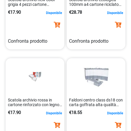
grigia 4 pezzi cartone
100mm a4 cartone riciclato
rinforzato 8014819014662
fsc 4049793038544
€17.90
€28.78
Disponibile
Disponibile
Confronta prodotto
Confronta prodotto
Scatola archivio rossa in
Faldoni centro class ds18 con
cartone rinforzato con legno
carta goffrata alta qualità
e cerniera 8014819014648
8014819014181
€17.90
€18.55
Disponibile
Disponibile