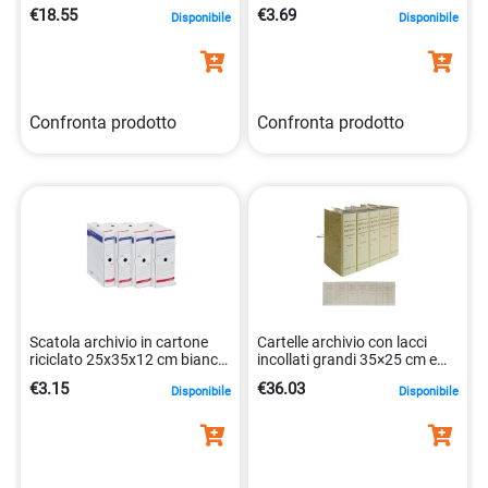
qualita 8014819014174
8004972021928
€18.55
€3.69
Disponibile
Disponibile
Confronta prodotto
Confronta prodotto
Scatola archivio in cartone
Cartelle archivio con lacci
riciclato 25x35x12 cm bianca
incollati grandi 35×25 cm e
8004972017648
dorso di 12 cm
€3.15
€36.03
Disponibile
Disponibile
8014819005936