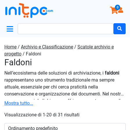
0
Search
for:
Home
/
Archivio e Classificazione
/
Scatole archivio e
progetto
/ Faldoni
Faldoni
Nell’ecosistema delle soluzioni di archiviazione, i
faldoni
rappresentano uno strumento tradizionale ma sempre
attuale, essenziale per chi cerca praticità nella
conservazione e organizzazione dei documenti. Nel nostro
e-commerce, ci dedichiamo a offrire una vasta gamma di
Mostra tutto...
prodotti che uniscono funzionalità e design. Questo
significa che, oltre a conservare i tuoi documenti in modo
Visualizzazione di 1-20 di 31 risultati
efficiente, puoi anche dare un tocco di stile al tuo ambiente
di lavoro o studio. Ti invitiamo a navigare nella nostra