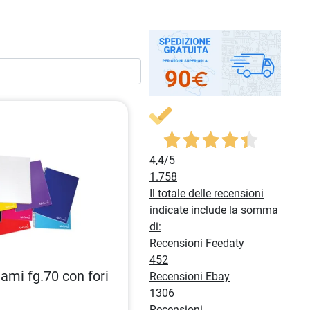
4,4
/5
1.758
Il totale delle recensioni
indicate include la somma
di:
Recensioni Feedaty
452
ami fg.70 con fori
Recensioni Ebay
1306
Recensioni