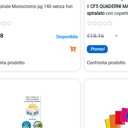
pirale Monocromo pg.140 senza fori
Il
CF5 QUADERNI MA
spiralato
con coperti
plastificata, ideale 
casa
, disponibile in 
da 80 gr/mq.
58
€18.16
-
Disponibile
Promo!
nta prodotto
Confronta prodotto