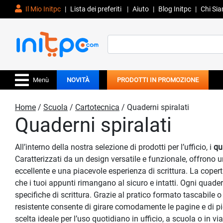
Il Mio Initpc
|
Lista dei preferiti
|
Aiuto
|
Blog Initpc
|
Chi Si
Search
for:
Menù
NOVITÀ
PRODOTTI IN PROMOZIONE
Home
/
Scuola
/
Cartotecnica
/ Quaderni spiralati
Quaderni spiralati
All’interno della nostra selezione di prodotti per l’ufficio, i
qu
Caratterizzati da un design versatile e funzionale, offrono u
eccellente e una piacevole esperienza di scrittura. La coperti
che i tuoi appunti rimangano al sicuro e intatti. Ogni quader
specifiche di scrittura. Grazie al pratico formato tascabile 
resistente consente di girare comodamente le pagine e di pie
scelta ideale per l’uso quotidiano in ufficio, a scuola o in v