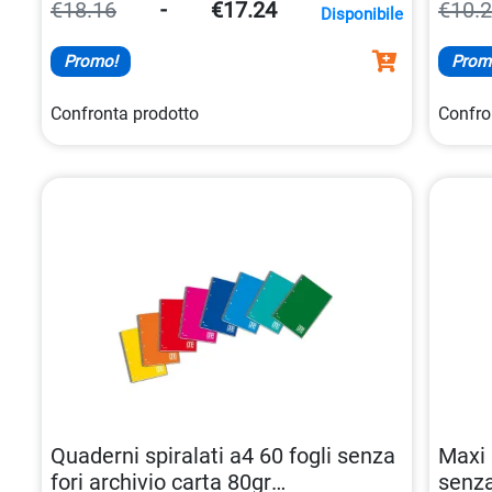
plastificata, con 70 fogli da 80 gr/mq, ideale
stampa
€18.16
-
€17.24
€10.
Disponibile
per uso scolastico, casalingo o in ufficio.
colori 
Promo!
Prom
Confronta prodotto
Confro
Quaderni spiralati a4 60 fogli senza
Maxi
fori archivio carta 80gr
senza