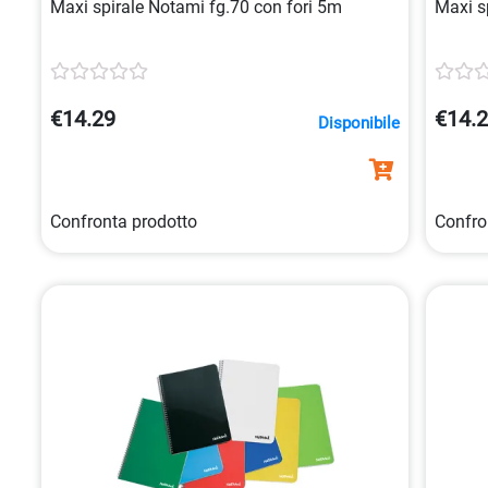
Maxi spirale Notami fg.70 con fori 5m
Maxi s
€14.29
€14.
Disponibile
Confronta prodotto
Confro