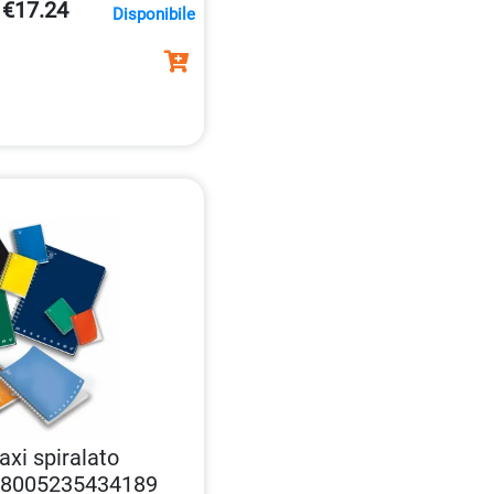
 80 gr/mq.
€17.24
Disponibile
xi spiralato
i 8005235434189