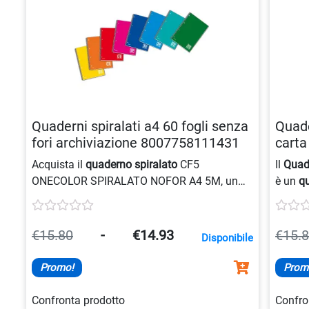
Quaderni spiralati a4 60 fogli senza
Quade
fori archiviazione 8007758111431
cart
Acquista il
quaderno spiralato
CF5
Il
Quad
ONECOLOR SPIRALATO NOFOR A4 5M, un
è un
q
quaderno maxi
con spirale laterale e
micrope
microperforatura, senza fori di archiviazione,
l’archi
realizzato con carta da 80gr/mq e copertina
80gr/m
€15.80
-
€14.93
€15.
Disponibile
patinata plastificata stampata in un colore.
stampat
Formato
A4
, 5 metri, ideale per appunti e
assorti
Promo!
Prom
disegni.
Confronta prodotto
Confro