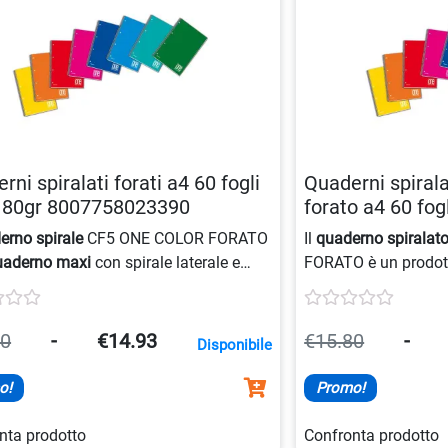
rni spiralati forati a4 60 fogli
Quaderni spirala
a 80gr 8007758023390
forato a4 60 fo
erno spirale
CF5 ONE COLOR FORATO
Il
quaderno spiralat
uaderno maxi
con spirale laterale e
FORATO è un prodott
rforatura, dotato di fori per
Quaderni spiralati
, 
viazione. Realizzato con carta da
80gr/mq, copertina p
q e copertina patinata plastificata
stampata in 1 colore.
80
-
€14.93
€15.80
-
Disponibile
a in un colore, disponibile in colori
microperforatura e fo
ti, formato A4 e 60 fogli.
formato A4 con 60 fo
o!
Promo!
nta prodotto
Confronta prodotto