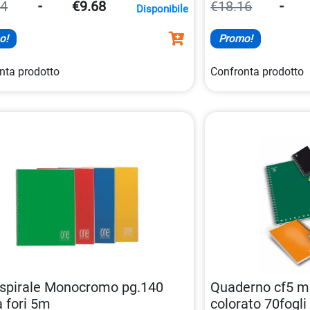
ta in
un colore
. Formato
A5
,
60 fogli
,
contiene 70 fogli da
24
-
€9.68
€18.16
-
Disponibile
assortiti.
o!
Promo!
nta prodotto
Confronta prodotto
 spirale Monocromo pg.140
Quaderno cf5 ma
 fori 5m
colorato 70fogl