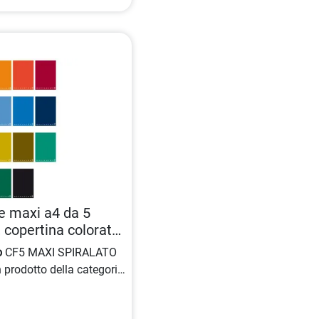
e maxi a4 da 5
, copertina colorata
o
CF5 MAXI SPIRALATO
 prodotto della categoria
realizzato con copertina
 ed idrorepellente,