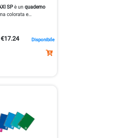
XI SP
è un
quaderno
na colorata e
per uso
scuola
,
ufficio
o
vari colori e con 70 fogli
€17.24
Disponibile