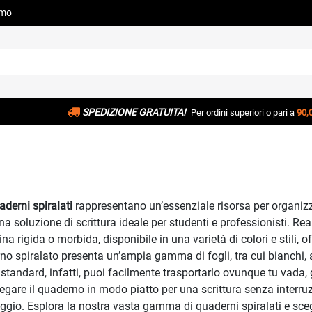
amo
SPEDIZIONE GRATUITA!
Per ordini superiori o pari a
90,
aderni spiralati
rappresentano un’essenziale risorsa per organizz
na soluzione di scrittura ideale per studenti e professionisti. Re
na rigida o morbida, disponibile in una varietà di colori e stili, 
no spiralato presenta un’ampia gamma di fogli, tra cui bianchi, a 
o standard, infatti, puoi facilmente trasportarlo ovunque tu vada,
gare il quaderno in modo piatto per una scrittura senza interruz
iaggio. Esplora la nostra vasta gamma di quaderni spiralati e scegl