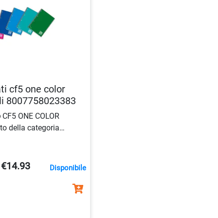
ti cf5 one color
gli 8007758023383
o
CF5 ONE COLOR
o della categoria
realizzato con carta da
atinata plastificata e
 Ha una spirale laterale,
€14.93
Disponibile
ri per l’archiviazione, nel
gli.