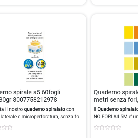
rno spirale a5 60fogli
Quaderno spiral
a80gr 8007758212978
metri senza fori
8005235434233
ta il nostro
quaderno spiralato
con
Il
Quaderno spiralat
 laterale e microperforatura, senza fori
NO FORI A4 5M e’ un
iviazione. Realizzato con carta da
Quaderni spiralati
, 
mq
, copertina patinata plastificata
colorata, plastificata