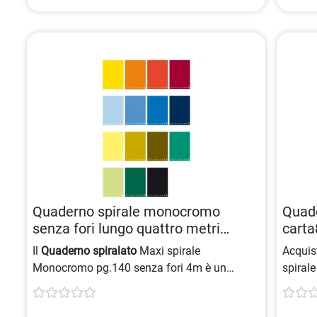
Quaderno spirale monocromo
Quade
senza fori lungo quattro metri
cart
8005235434226
Il
Quaderno spiralato
Maxi spirale
Acquis
Monocromo pg.140 senza fori 4m è un
spirale
prodotto della categoria
Quaderni spiralati
,
di arch
caratterizzato da una copertina colorata e
80gr/