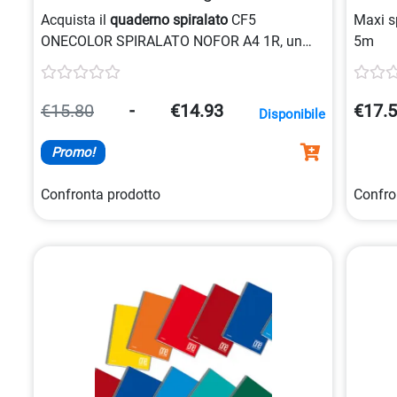
8007758111448
Acquista il
quaderno spiralato
CF5
Maxi s
ONECOLOR SPIRALATO NOFOR A4 1R, un
5m
pratico
quaderno maxi
con spirale laterale e
carta da 80gr/mq, copertina patinata
plastificata stampata in 1 colore, formato
A4
€15.80
-
€14.93
€17.
Disponibile
con 60 fogli.
Promo!
Confronta prodotto
Confro