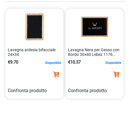
all’ambiente circostante. Le
lavagne nere in tessuto
sono
dotate di un robusto telaio che assicura una facile
installazione e una stabilità duratura. Con la loro capacità
di integrarsi armoniosamente in una varietà di ambienti e
stili di arredamento, le
lavagne nere in tessuto
sono
perfette per l’uso in uffici, studi, sale riunioni, cucine e
persino camere da letto. Offrono uno spazio versatile per
Lavagna ardesia bifacciale
Lavagna Nera per Gesso con
tenere traccia di appunti, liste di cose da fare, idee creative
24×34
Bordo 30×40 Lebez 1176
8007509011768
e molto altro ancora. Scopri la nostra collezione oggi
€9.70
€10.37
Disponibile
Disponibile
stesso e trasforma il tuo spazio con stile, funzionalità e un
tocco di eleganza discreta.
Confronta prodotto
Confronta prodotto