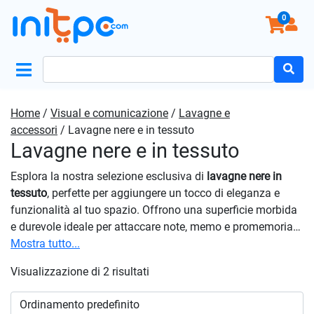
0
Search
for:
Home
/
Visual e comunicazione
/
Lavagne e
accessori
/ Lavagne nere e in tessuto
Lavagne nere e in tessuto
Esplora la nostra selezione esclusiva di
lavagne nere in
tessuto
, perfette per aggiungere un tocco di eleganza e
funzionalità al tuo spazio. Offrono una superficie morbida
e durevole ideale per attaccare note, memo e promemoria
in modo ordinato e discreto. Realizzate con tessuti di alta
Mostra tutto...
qualità, garantiscono una superficie resistente che
Visualizzazione di 2 risultati
consente una facile cancellazione e una scrittura fluida. Il
colore nero conferisce un aspetto raffinato e moderno,
mentre il tessuto aggiunge un tocco di morbidezza e calore