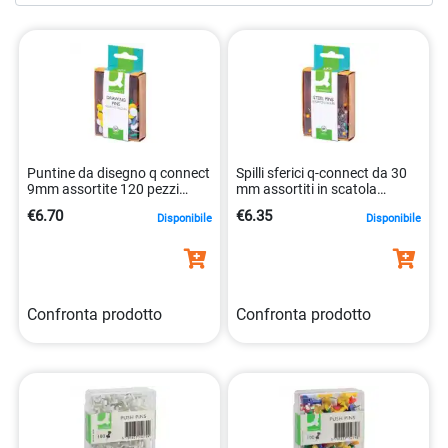
fissaggio. Scegli la precisione e l’affidabilità con le nostre
puntine
e
chiodini
di alta qualità.
Puntine da disegno q connect
Spilli sferici q-connect da 30
9mm assortite 120 pezzi
mm assortiti in scatola
5705831020207
5705831020382
€6.70
€6.35
Disponibile
Disponibile
Confronta prodotto
Confronta prodotto