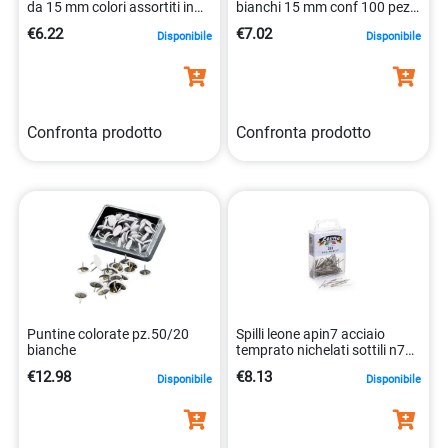
da 15 mm colori assortiti in
bianchi 15 mm conf 100 pezzi
plastica 5705831020306
kf15279 5705831152793
€6.22
€7.02
Disponibile
Disponibile
Confronta prodotto
Confronta prodotto
Puntine colorate pz.50/20
Spilli leone apin7 acciaio
bianche
temprato nichelati sottili n7
8007979008961
€12.98
€8.13
Disponibile
Disponibile