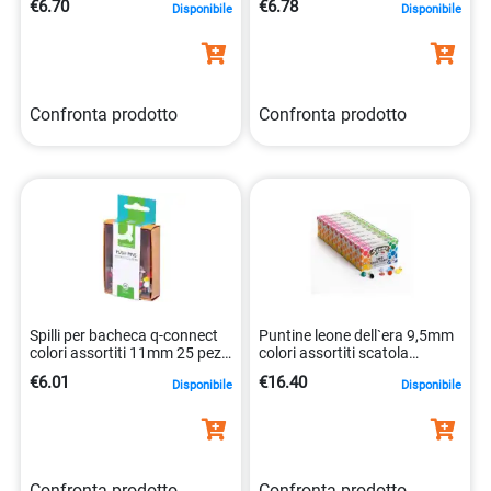
€6.70
€6.78
Disponibile
Disponibile
Confronta prodotto
Confronta prodotto
Spilli per bacheca q-connect
Puntine leone dell`era 9,5mm
colori assortiti 11mm 25 pezzi
colori assortiti scatola
5705831020290
cartone 100pezzo
€6.01
€16.40
Disponibile
Disponibile
8007979009838
Confronta prodotto
Confronta prodotto