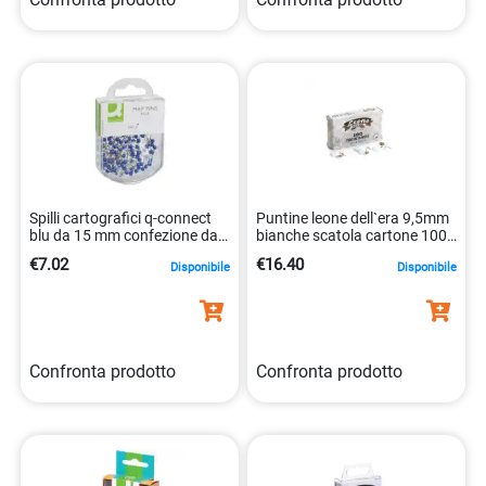
Spilli cartografici q-connect
Puntine leone dell`era 9,5mm
blu da 15 mm confezione da
bianche scatola cartone 100
100 pezzi 5705831152762
pezzi ppc1001
€7.02
€16.40
Disponibile
Disponibile
8007979009890
Confronta prodotto
Confronta prodotto