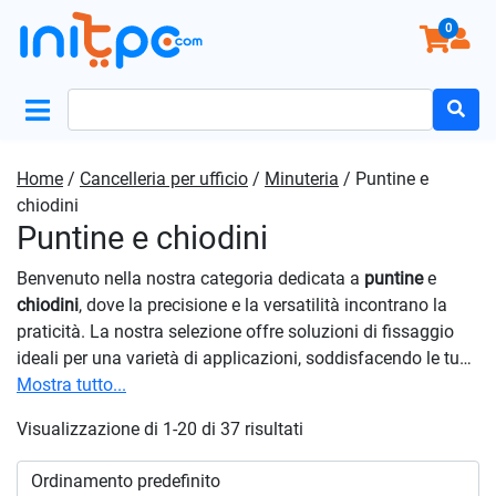
0
Search
for:
Home
/
Cancelleria per ufficio
/
Minuteria
/ Puntine e
chiodini
Puntine e chiodini
Benvenuto nella nostra categoria dedicata a
puntine
e
chiodini
, dove la precisione e la versatilità incontrano la
praticità. La nostra selezione offre soluzioni di fissaggio
ideali per una varietà di applicazioni, soddisfacendo le tue
esigenze quotidiane o professionali. Che tu stia
Mostra tutto...
organizzando documenti, creando display o svolgendo
Visualizzazione di 1-20 di 37 risultati
progetti artistici, troverai la giusta soluzione tra le nostre
opzioni. Con la nostra attenzione alla qualità e alla varietà,
siamo il tuo partner ideale per tutte le tue esigenze di