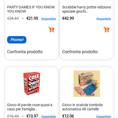
PARTY GAMES IF YOU KNOW
Scrabble harry potter edizione
YOU KNOW
speciale giochi
0887961865301
€24.69
-
€21.95
€42.99
Disponibile
Disponibile
Promo!
Confronta prodotto
Confronta prodotto
Gioco di parole cose quasi a
Gioco in scatola tombola
caso per famiglia
automatica 48 cartelle
8720077343757
€16.44
-
€13.97
€12.06
Disponibile
Disponibile