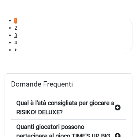
1
2
3
4
Pagina
successiva
Domande Frequenti
Qual è l'età consigliata per giocare a
RISIKO! DELUXE?
Quanti giocatori possono
partecipare al gioco TIME'S UP BIG