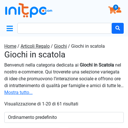
0
Search
for:
Home
/
Articoli Regalo
/
Giochi
/ Giochi in scatola
Giochi in scatola
Benvenuti nella categoria dedicata ai
Giochi in Scatola
nel
nostro e-commerce. Qui troverete una selezione variegata
di idee che promuovono l’interazione sociale e offrono ore
di intrattenimento di qualità per famiglie e amici di tutte le
età. La nostra gamma comprende titoli classici e
Mostra tutto...
innovativi, adatti a giocatori di ogni livello di esperienza.
Visualizzazione di 1-20 di 61 risultati
Navigare nel nostro catalogo è facile e divertente. Troverete
articoli per tutte le occasioni, che si tratti di serate in
famiglia, feste con gli amici o regali speciali. Esplorate la
nostra selezione di
giochi in scatola
ora e create momenti