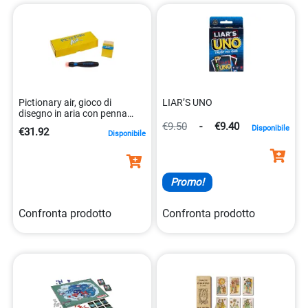
indimenticabili con le persone a voi care.
Pictionary air, gioco di
LIAR’S UNO
disegno in aria con penna
speciale 0887961894134
€9.50
-
€9.40
Disponibile
€31.92
Disponibile
Promo!
Confronta prodotto
Confronta prodotto