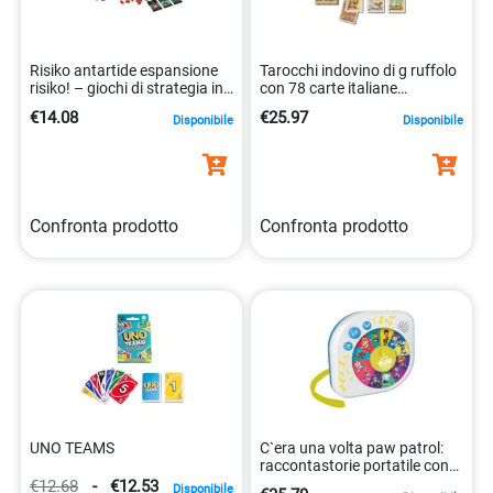
Risiko antartide espansione
Tarocchi indovino di g ruffolo
risiko! – giochi di strategia in
con 78 carte italiane
scatola 0778988434260
8001097430024
€14.08
€25.97
Disponibile
Disponibile
Confronta prodotto
Confronta prodotto
UNO TEAMS
C`era una volta paw patrol:
raccontastorie portatile con
storie varie. 8005125177509
€12.68
-
€12.53
Disponibile