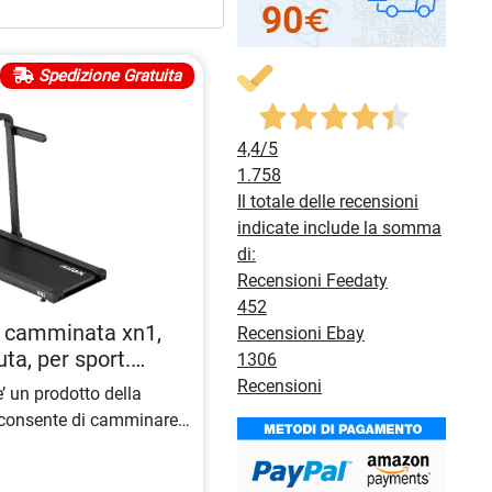
Spedizione Gratuita
4,4
/5
1.758
Il totale delle recensioni
indicate include la somma
di:
Recensioni Feedaty
452
a camminata xn1,
Recensioni Ebay
ta, per sport.
1306
Recensioni
’ un prodotto della
consente di camminare
icurezza. Questo
treadmill
sere compatto e facile da