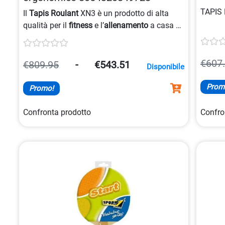
TAPIS
Il
Tapis Roulant
XN3 è un prodotto di alta
qualità per il
fitness
e l’
allenamento
a casa o
in palestra, ideale per migliorare la
resistenza
e la
forma fisica
.
€607
€809.95
-
€543.51
Disponibile
Prom
Promo!
Confronta prodotto
Confro