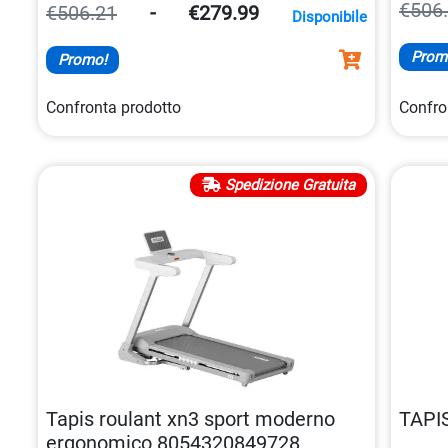
comoda e sicura per migliorare la
resistenza
€506
€506.21
-
€279.99
Disponibile
cardiovascolare
e tonificare i muscoli delle
gambe.
Prom
Promo!
Confronta prodotto
Confro
Spedizione Gratuita
Tapis roulant xn3 sport moderno
TAPI
ergonomico 8054320849728