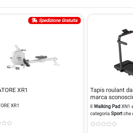
Spedizione Gratuita
TORE XR1
Tapis roulant d
marca sconosciu
8054320849704
ORE XR1
Il
Walking Pad
XN1 e
categoria
Sport
che 
in piena liberta’ e s
e’ progettato per es