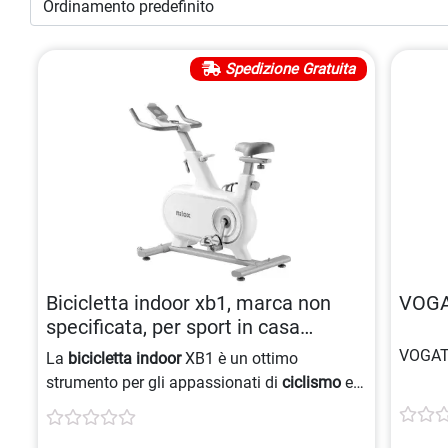
Spedizione Gratuita
Bicicletta indoor xb1, marca non
VOGA
specificata, per sport in casa
8054320849735
VOGAT
La
bicicletta indoor
XB1 è un ottimo
strumento per gli appassionati di
ciclismo
e
fitness
che desiderano allenarsi a casa.
Questa
bicicletta statica
offre una soluzione