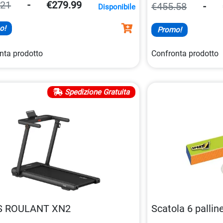
usare.
.21
-
€279.99
€455.58
-
Disponibile
o!
Promo!
nta prodotto
Confronta prodotto
Spedizione Gratuita
S ROULANT XN2
Scatola 6 pallin