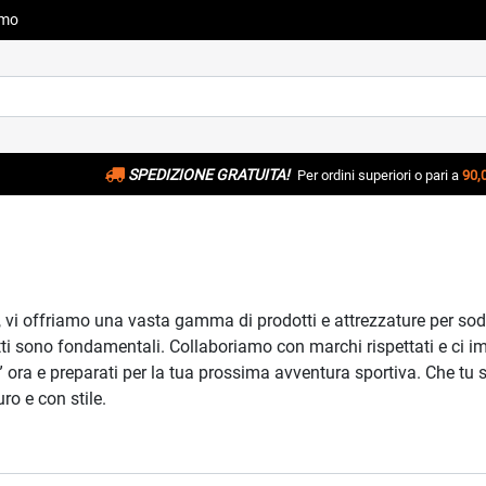
amo
SPEDIZIONE GRATUITA!
Per ordini superiori o pari a
90,
i offriamo una vasta gamma di prodotti e attrezzature per soddisf
dotti sono fondamentali. Collaboriamo con marchi rispettati e ci 
” ora e preparati per la tua prossima avventura sportiva. Che tu si
ro e con stile.