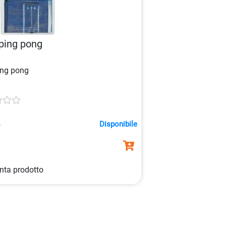
ping pong
ing pong
2
Disponibile
nta prodotto