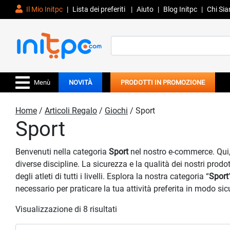
Il Mio Initpc
|
Lista dei preferiti
|
Aiuto
|
Blog Initpc
|
Chi Si
Search
for:
Menù
NOVITÀ
PRODOTTI IN PROMOZIONE
Home
/
Articoli Regalo
/
Giochi
/ Sport
Sport
Benvenuti nella categoria
Sport
nel nostro e-commerce. Qui, v
diverse discipline. La sicurezza e la qualità dei nostri pro
degli atleti di tutti i livelli. Esplora la nostra categoria “
Sport
necessario per praticare la tua attività preferita in modo sicu
Visualizzazione di 8 risultati