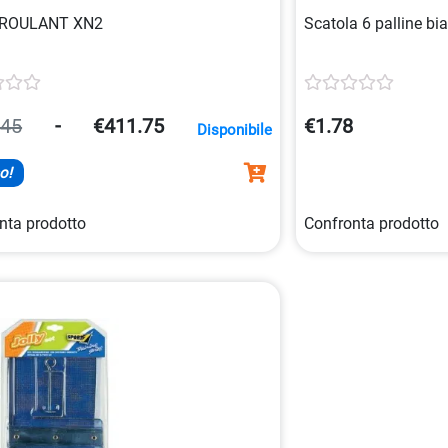
 ROULANT XN2
Scatola 6 palline b
.45
-
€411.75
€1.78
Disponibile
o!
nta prodotto
Confronta prodotto