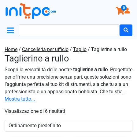
0
Search
for:
Home
/
Cancelleria per ufficio
/
Taglio
/ Taglierine a rullo
Taglierine a rullo
Scopri la versatilità delle nostre
taglierine a rullo
. Progettate
per offrire una precisione senza pari, queste soluzioni sono
l’aggiunta perfetta al tuo kit di strumenti, sia che tu sia un
professionista o un appassionato hobbista. Che tu stia
tagliando carta, pellicola, tessuto o altro, troverai la
Mostra tutto...
taglierina a rullo adatta a ogni esigenza di taglio. Aggiungi
Visualizzazione di 6 risultati
efficienza al tuo processo di taglio con i migliori prodotti a
rullo sul mercato. Scegli la precisione, scegli la qualità –
Scegli le nostre
taglierine a rullo
per risultati impeccabili in
ogni progetto. Acquista ora su Initpc e goditi la perfezione