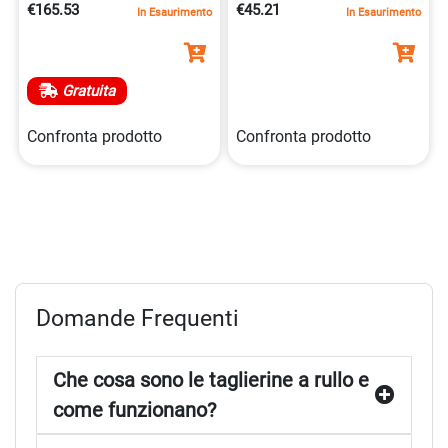
€165.53
€45.21
In Esaurimento
In Esaurimento
4007885015521
Gratuita
Confronta prodotto
Confronta prodotto
Domande Frequenti
Che cosa sono le taglierine a rullo e
come funzionano?