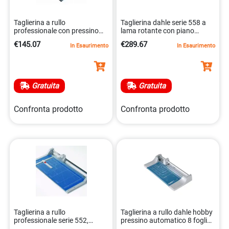
Taglierina a rullo
Taglierina dahle serie 558 a
professionale con pressino
lama rotante con piano
automatico 4007885005508
quadrettato 4007885005584
€145.07
€289.67
In Esaurimento
In Esaurimento
Gratuita
Gratuita
Confronta prodotto
Confronta prodotto
Taglierina a rullo
Taglierina a rullo dahle hobby
professionale serie 552,
pressino automatico 8 fogli
lunghezza di taglio 510 mm
blu 320mm 4007885005072