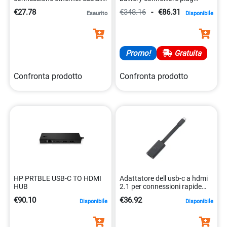
veloce 0196188550175
0888793367490
€27.78
€348.16
-
€86.31
Esaurito
Disponibile
Promo!
Gratuita
Confronta prodotto
Confronta prodotto
HP PRTBLE USB-C TO HDMI
Adattatore dell usb-c a hdmi
HUB
2.1 per connessioni rapide
5397184877128
€90.10
€36.92
Disponibile
Disponibile