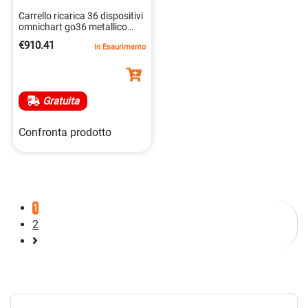
Carrello ricarica 36 dispositivi
omnichart go36 metallico
8052877383856
€910.41
In Esaurimento
Gratuita
Confronta prodotto
1
2
Pagina
successiva