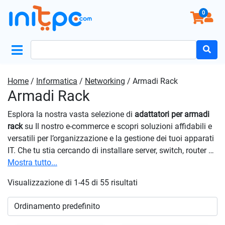
0
Search
for:
Home
/
Informatica
/
Networking
/ Armadi Rack
Armadi Rack
Esplora la nostra vasta selezione di
adattatori per armadi
rack
su Il nostro e-commerce e scopri soluzioni affidabili e
versatili per l’organizzazione e la gestione dei tuoi apparati
IT. Che tu stia cercando di installare server, switch, router o
altri dispositivi di rete, troverai esattamente ciò di cui hai
Mostra tutto...
bisogno nella nostra selezione. Puoi contare su di essi per
Visualizzazione di 1-45 di 55 risultati
mantenere i tuoi dispositivi sicuri e ben organizzati,
garantendo al contempo un flusso d’aria ottimale per il
raffreddamento dei tuoi apparati IT. Affidati alla nostra
categoria di
adattatori per armadi rack
per ottimizzare la