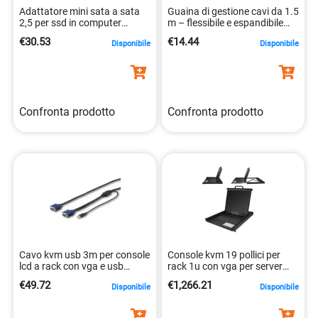
Adattatore mini sata a sata
Guaina di gestione cavi da 1.5
2,5 per ssd in computer
m – flessibile e espandibile
desktop/laptop.
0065030886772
€30.53
€14.44
Disponibile
Disponibile
0065030845694
Confronta prodotto
Confronta prodotto
Cavo kvm usb 3m per console
Console kvm 19 pollici per
lcd a rack con vga e usb
rack 1u con vga per server
0065030881791
0065030872492
€49.72
€1,266.21
Disponibile
Disponibile