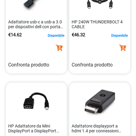
Adattatore usb-c a usb-a 3.0
HP 240W THUNDERBOLT 4
per dispositivi dell con porta
CABLE
usb-c 5397063784479
€14.62
€46.32
Disponibile
Disponibile
Confronta prodotto
Confronta prodotto
HP Adattatore da Mini
Adattatore displayport a
DisplayPort a DisplayPort
hdmi 1.4 per connessioni
0003200770933
multimediali 0888182116432