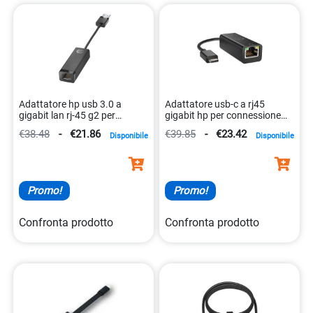
gestione dei tuoi dispositivi IT. Esplora la nostra vasta
selezione e trova il prodotto perfetto per le tue esigenze di
organizzazione e gestione del cablaggio all’interno del tuo
armadio rack.
Adattatore hp usb 3.0 a
Adattatore usb-c a rj45
gigabit lan rj-45 g2 per
gigabit hp per connessione
connessione veloce
lan sicura 0196188549902
€38.48
-
€21.86
€39.85
-
€23.42
Disponibile
Disponibile
0196188567630
Promo!
Promo!
Confronta prodotto
Confronta prodotto