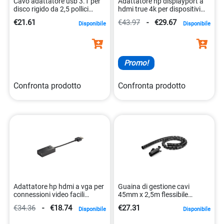
Cavo adattatore usb 3.1 per
Adattatore hp displayport a
disco rigido da 2,5 pollici
hdmi true 4k per dispositivi
0065030861779
multimediali 0191628449194
€21.61
€43.97
-
€29.67
Disponibile
Disponibile
Promo!
Confronta prodotto
Confronta prodotto
Adattatore hp hdmi a vga per
Guaina di gestione cavi
connessioni video facili
45mm x 2,5m flessibile
0887111282125
espandibile 0065030887090
€34.36
-
€18.74
€27.31
Disponibile
Disponibile