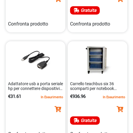
Gratuita
Confronta prodotto
Confronta prodotto
Adattatore usb a porta seriale
Carrello teachbus six 36
hp per connettere dispositivi
scomparti per notebook
seriali 0888793331507
tablet con ruote
€31.61
€936.96
In Esaurimento
In Esaurimento
8053830260580
Gratuita