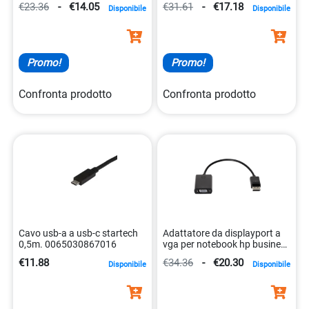
€23.36
-
€14.05
€31.61
-
€17.18
Disponibile
Disponibile
Promo!
Promo!
Confronta prodotto
Confronta prodotto
Cavo usb-a a usb-c startech
Adattatore da displayport a
0,5m. 0065030867016
vga per notebook hp business
0888182296707
€11.88
€34.36
-
€20.30
Disponibile
Disponibile