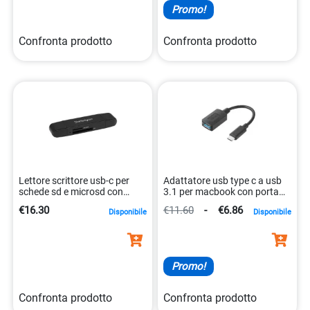
Promo!
Confronta prodotto
Confronta prodotto
Lettore scrittore usb-c per
Adattatore usb type c a usb
schede sd e microsd con
3.1 per macbook con porta
tecnologia usb 3.0
compatte 8713439209679
€16.30
€11.60
-
€6.86
Disponibile
Disponibile
0065030868181
Promo!
Confronta prodotto
Confronta prodotto