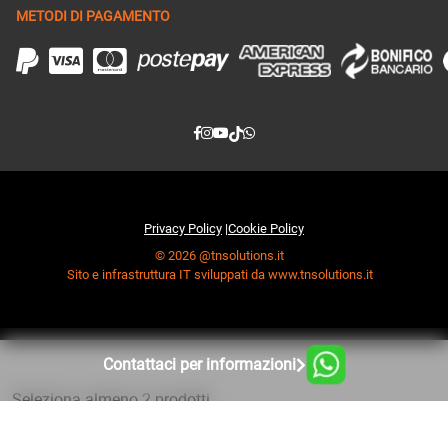
METODI DI PAGAMENTO
Privacy Policy
|
Cookie Policy
© 2026 @tnsolutions.it
Sito e infrastruttura IT sviluppati da www.tnsolutions.it
Contattaci per informazioni
Seleziona almeno 2 prodotti
da confrontare