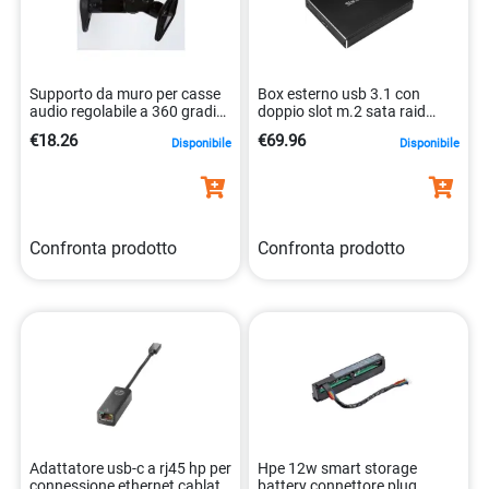
Supporto da muro per casse
Box esterno usb 3.1 con
audio regolabile a 360 gradi
doppio slot m.2 sata raid
lunghez 8030692600822
0065030870757
€18.26
€69.96
Disponibile
Disponibile
Confronta prodotto
Confronta prodotto
Adattatore usb-c a rj45 hp per
Hpe 12w smart storage
connessione ethernet cablata
battery connettore plug