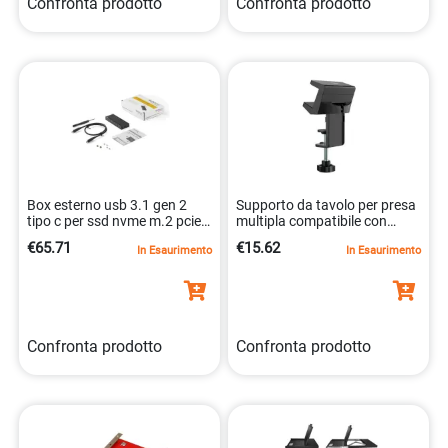
Confronta prodotto
Confronta prodotto
Box esterno usb 3.1 gen 2
Supporto da tavolo per presa
tipo c per ssd nvme m.2 pcie.
multipla compatibile con
0065030875691
prese multiple
€65.71
€15.62
In Esaurimento
In Esaurimento
0065030884082
Confronta prodotto
Confronta prodotto