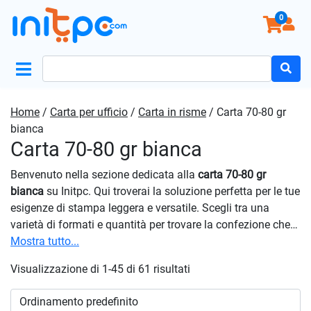
0
Search
for:
Home
/
Carta per ufficio
/
Carta in risme
/ Carta 70-80 gr
bianca
Carta 70-80 gr bianca
Benvenuto nella sezione dedicata alla
carta 70-80 gr
bianca
su Initpc. Qui troverai la soluzione perfetta per le tue
esigenze di stampa leggera e versatile. Scegli tra una
varietà di formati e quantità per trovare la confezione che
meglio si adatta alle tue esigenze, che tu stia stampando
Mostra tutto...
documenti professionali, creando bozze o realizzando
Visualizzazione di 1-45 di 61 risultati
progetti creativi. Ogni confezione è curata per garantire la
massima qualità e coerenza, consentendoti di ottenere
risultati eccezionali ogni volta. Ordina ora la tua
carta 70-