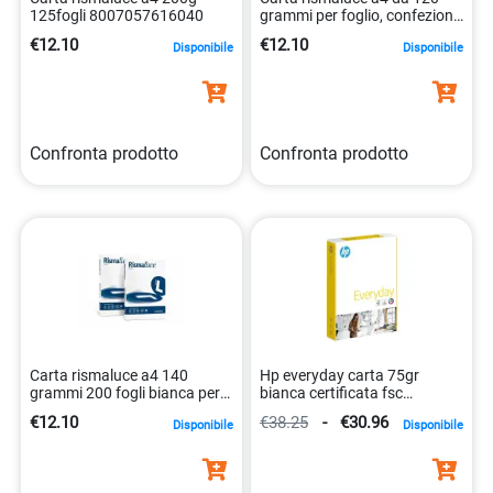
125fogli 8007057616040
grammi per foglio, confezione
da 250 fogli 8007057666540
€12.10
€12.10
Disponibile
Disponibile
Confronta prodotto
Confronta prodotto
Carta rismaluce a4 140
Hp everyday carta 75gr
grammi 200 fogli bianca per
bianca certificata fsc
ufficio 8007057614046
3141725003277
€12.10
€38.25
-
€30.96
Disponibile
Disponibile