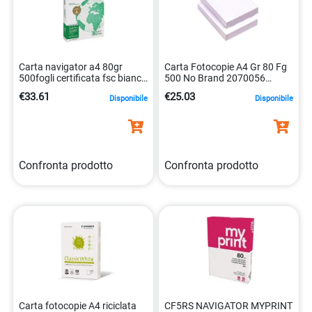
Carta navigator a4 80gr
Carta Fotocopie A4 Gr 80 Fg
500fogli certificata fsc bianca
500 No Brand 2070056
multifunzione
9003974407357
€33.61
€25.03
Disponibile
Disponibile
5602024006102
Confronta prodotto
Confronta prodotto
Carta fotocopie A4 riciclata
CF5RS NAVIGATOR MYPRINT