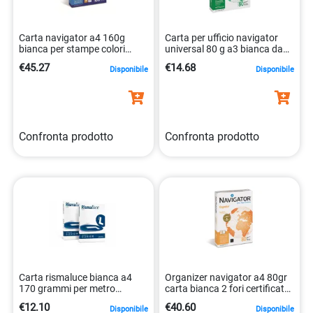
Carta navigator a4 160g
Carta per ufficio navigator
bianca per stampe colori
universal 80 g a3 bianca da
5602024381384
500 fogli 5602024006126
€45.27
€14.68
Disponibile
Disponibile
Confronta prodotto
Confronta prodotto
Carta rismaluce bianca a4
Organizer navigator a4 80gr
170 grammi per metro
carta bianca 2 fori certificato
quadro con 150 fogli
pefc 5602024137769
€12.10
€40.60
Disponibile
Disponibile
8007057612707