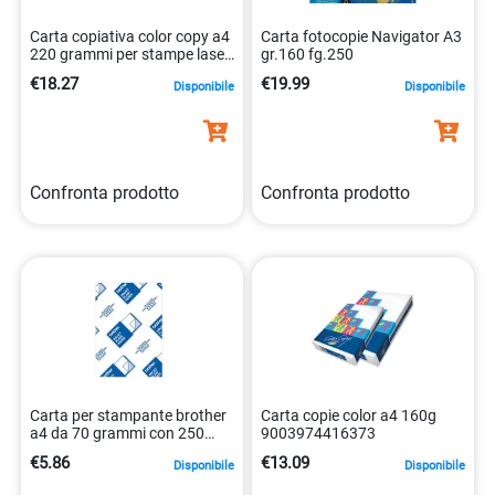
Carta copiativa color copy a4
Carta fotocopie Navigator A3
220 grammi per stampe laser
gr.160 fg.250
e inkjet 9003974407944
€18.27
€19.99
Disponibile
Disponibile
Confronta prodotto
Confronta prodotto
Carta per stampante brother
Carta copie color a4 160g
a4 da 70 grammi con 250
9003974416373
fogli originale
€5.86
€13.09
Disponibile
Disponibile
4977766628501