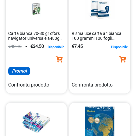
Carta bianca 70-80 gr cf5rs
Rismaluce carta a4 bianca
navigator universale a480g
100 grammi 100 fogli
carbide 5605683102222
8007057612509
€42.16
-
€34.50
€7.45
Disponibile
Disponibile
Promo!
Confronta prodotto
Confronta prodotto