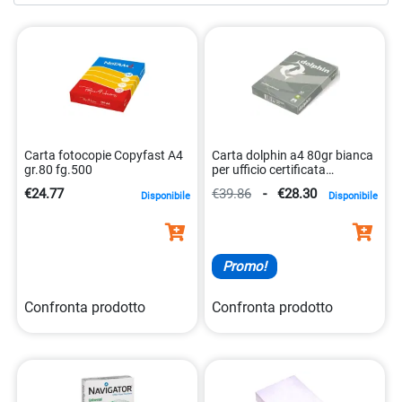
80 gr bianca
su Initpc e scopri un modo affidabile per
soddisfare le tue esigenze di stampa leggera. Consegna
rapida e conveniente direttamente a casa tua, garantendo
che tu abbia sempre a disposizione la carta giusta per ogni
progetto.
Carta fotocopie Copyfast A4
Carta dolphin a4 80gr bianca
gr.80 fg.500
per ufficio certificata
9003974026442
€24.77
€39.86
-
€28.30
Disponibile
Disponibile
Promo!
Confronta prodotto
Confronta prodotto