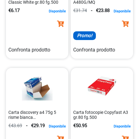
Classic White gr.80 fg.500
A480G/MQ
€6.17
€31.74
-
€23.88
Disponibile
Disponibile
Promo!
Confronta prodotto
Confronta prodotto
Carta discovery a4 75g 5
Carta fotocopie Copyfast A3
risme bianca
gr.80 fg.500
5602024007062
€43.69
-
€29.19
€50.95
Disponibile
Disponibile