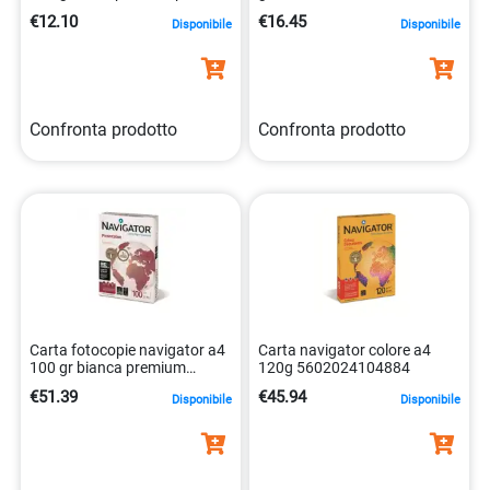
copia casa ufficio
bianca. 8001348232995
€12.10
€16.45
Disponibile
Disponibile
8007057612646
Confronta prodotto
Confronta prodotto
Carta fotocopie navigator a4
Carta navigator colore a4
100 gr bianca premium
120g 5602024104884
5602024530232
€51.39
€45.94
Disponibile
Disponibile