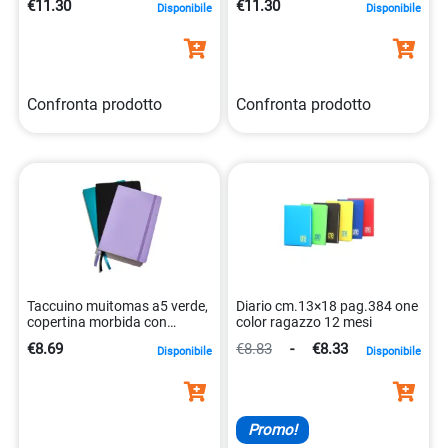
€11.30
€11.30
Disponibile
Disponibile
Confronta prodotto
Confronta prodotto
Taccuino muitomas a5 verde,
Diario cm.13×18 pag.384 one
copertina morbida con
color ragazzo 12 mesi
chiusura elastica
€8.69
€8.83
-
€8.33
Disponibile
Disponibile
8021735209935
Promo!