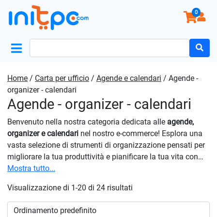
0
Search
for:
Home
/
Carta per ufficio
/
Agende e calendari
/ Agende -
organizer - calendari
Agende - organizer - calendari
Benvenuto nella nostra categoria dedicata alle
agende,
organizer e calendari
nel nostro e-commerce! Esplora una
vasta selezione di strumenti di organizzazione pensati per
migliorare la tua produttività e pianificare la tua vita con
stile. Scegli tra una varietà di design e formati per trovare
Mostra tutto...
l’agenda che si adatta perfettamente al tuo stile di vita e
Visualizzazione di 1-20 di 24 risultati
alle tue esigenze specifiche. Che tu sia uno studente, un
professionista o semplicemente desideri migliorare la tua
gestione del tempo, troverai la soluzione ideale nel nostro