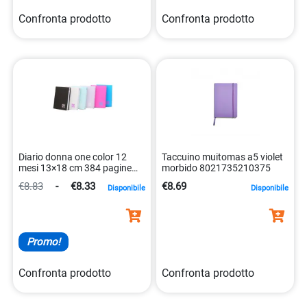
Confronta prodotto
Confronta prodotto
Diario donna one color 12
Taccuino muitomas a5 violet
mesi 13×18 cm 384 pagine
morbido 8021735210375
8007758180147
€8.83
-
€8.33
€8.69
Disponibile
Disponibile
Promo!
Confronta prodotto
Confronta prodotto