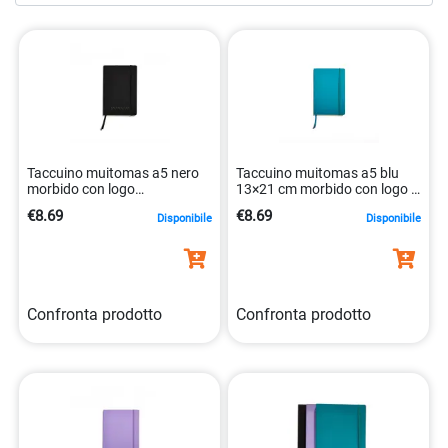
assortimento. Scopri l’eleganza e la funzionalità con le
nostre
agende, organizer e calendari
. Entra nel nostro e-
commerce e trasforma la tua organizzazione quotidiana
con strumenti che uniscono stile e praticità in un unico
pacchetto.
Taccuino muitomas a5 nero
Taccuino muitomas a5 blu
morbido con logo
13×21 cm morbido con logo e
8021735209928
elastico 8021735209959
€8.69
€8.69
Disponibile
Disponibile
Confronta prodotto
Confronta prodotto