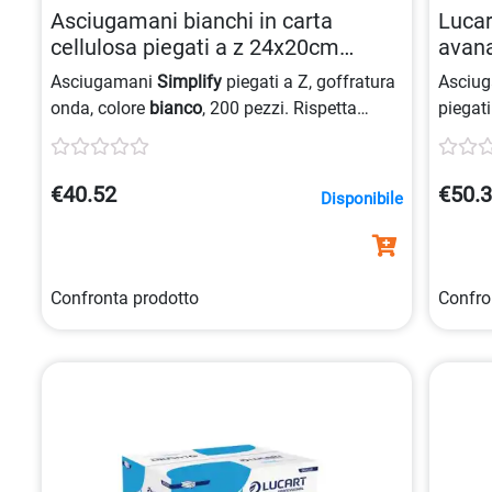
Asciugamani bianchi in carta
Lucar
cellulosa piegati a z 24x20cm
avan
08024929004095
Asciugamani
Simplify
piegati a Z, goffratura
Asciu
onda, colore
bianco
, 200 pezzi. Rispetta
piegat
certificazioni
EU Ecolabel
e
FSC
. Prodotto
avana
Carbon Neutral
con imballaggio sostenibile.
uso quo
€40.52
€50.
Disponibile
Confronta prodotto
Confro