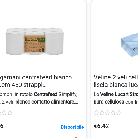
gamani centrefeed bianco
Veline 2 veli cel
0cm 450 strappi
liscia bianca luc
929004101
8005892341813
amani in rotolo
Centrefeed
Simplify,
Le
Veline Lucart Str
, 2 veli,
idoneo contatto alimentare
,
pura cellulosa
con fi
cazione EU Ecolabel,
Carbon Neutral
,
disponibili in confe
ostenibile
.
una larghezza di 20
21 cm, sono caratter
46
€6.42
Disponibile
2 veli
e sono di colo