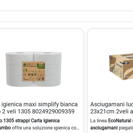
 igienica maxi simplify bianca
Asciugamani luc
 2 veli 1305 8024929009359
23x21cm 2veli 
220pezziconfezi
 1305 strappi Carta Igienica
La linea
EcoNatural
8005892413770
umbo
offre una soluzione igienica con
asciugamani
piegati