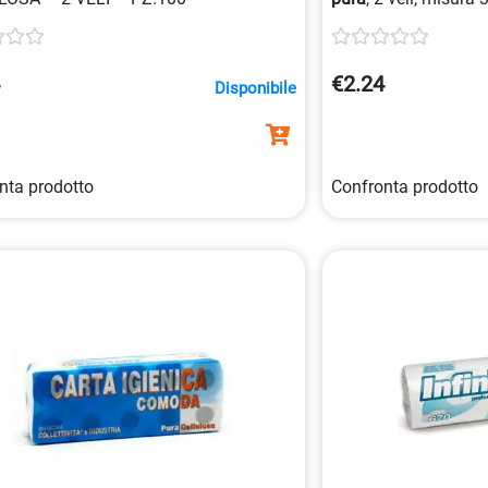
152 pezzi. Prodotto 
adatto per uso quoti
materia prima di alta
4
€2.24
Disponibile
il contatto alimentar
nta prodotto
Confronta prodotto