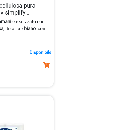
cellulosa pura
 v simplify
0
amani
è realizzato con
sa
, di colore
biano
, con
2
e
. Rispetta le
label
e
FSC
, con
di 20,3 x 10,5 cm e
Disponibile
 g/m².