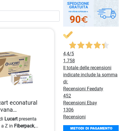
4,4
/5
1.758
Il totale delle recensioni
indicate include la somma
di:
Recensioni Feedaty
452
art econatural
Recensioni Ebay
avana
1306
onati
Recensioni
di
Lucart
presenta
 a Z in
Fiberpack
,