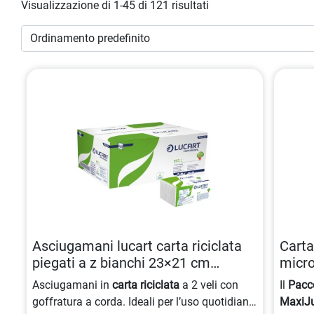
Visualizzazione di 1-45 di 121 risultati
Asciugamani lucart carta riciclata
Carta
piegati a z bianchi 23×21 cm
micro
8005892411059
Asciugamani in
carta riciclata
a 2 veli con
Il
Pacco
goffratura a corda. Ideali per l’uso quotidiano,
MaxiJ