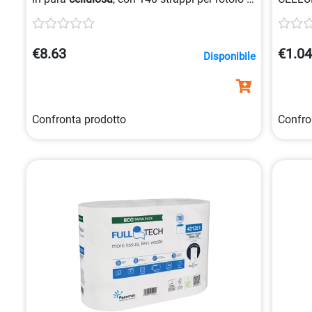
certificazione
PEFC
, colore
biano
.
€8.63
€1.0
Disponibile
Confronta prodotto
Confro