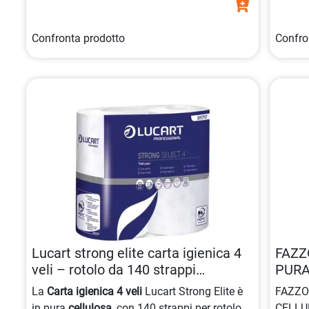
Confronta prodotto
Confro
Lucart strong elite carta igienica 4
FAZZ
veli – rotolo da 140 strappi
PURA
8005892342551
PZ.1
La
Carta igienica 4 veli
Lucart Strong Elite è
FAZZO
in pura
cellulosa
, con 140 strappi per rotolo e
CELLUL