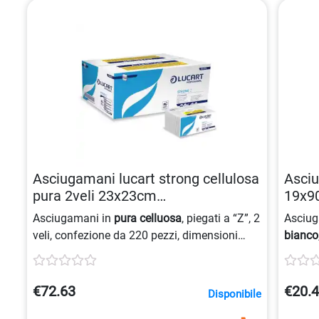
Asciugamani lucart strong cellulosa
Asciu
pura 2veli 23x23cm
19x9
8005892341387
8024
Asciugamani in
pura celluosa
, piegati a “Z”, 2
Asciug
veli, confezione da 220 pezzi, dimensioni
bianco
23×23,5 cm, ideali per la tua igiene personale
certifi
e la pulizia quotidiana. Sono disponibili in
pack s
colore
bianco
.
€72.63
€20.
Disponibile