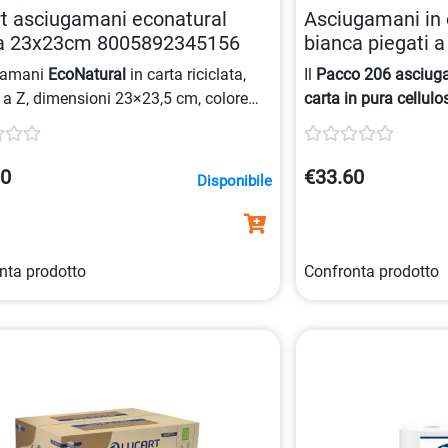
t asciugamani econatural
Asciugamani in 
a 23x23cm 8005892345156
bianca piegati a
0802492900909
gamani
EcoNatural
in carta riciclata,
Il
Pacco 206 asciug
i a Z, dimensioni 23×23,5 cm, colore
carta in pura cellulo
, confezione da 220 pezzi, ideali per
veli
e goffratura
wav
tidiano e rispetto dell’ambiente.
certificazioni
EU Eco
dimensione piegato 
30
€33.60
Disponibile
grammatura di 16,5
nta prodotto
Confronta prodotto