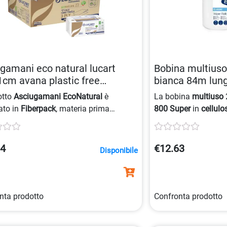
gamani eco natural lucart
Bobina multiuso 
cm avana plastic free
bianca 84m lun
892416191
8018426016330
otto
Asciugamani
EcoNatural
è
La bobina
multiuso
ato in
Fiberpack
, materia prima
800 Super
in
cellulo
a dal riciclo di fibre di cellulosa, e
igienica pratica. Co
ta un confezionamento in
carta
400 strappi per roto
ta e riciclabile, rendendolo interamente
ideale per uso quoti
84
€12.63
Disponibile
 free
con certificazione
Ecolabel
.
certificazione Ecola
impatto ambientale r
nta prodotto
Confronta prodotto