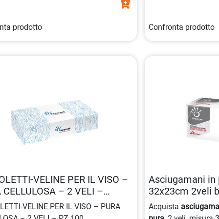
nta prodotto
Confronta prodotto
OLETTI-VELINE PER IL VISO –
Asciugamani in 
 CELLULOSA – 2 VELI –
32x23cm 2veli 
00
8024929095529
LETTI-VELINE PER IL VISO – PURA
Acquista
asciugaman
OSA – 2 VELI – PZ.100
pura
, 2 veli, misur