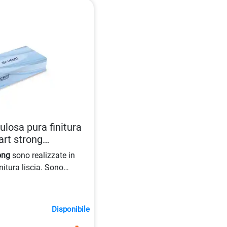
lulosa pura finitura
art strong
ong
sono realizzate in
nitura liscia. Sono
zioni da
100 pezzi
, hanno
 cm e una lunghezza di
izzate dalla presenza di
Disponibile
re bianco.