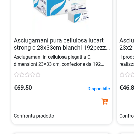
Asciugamani pura cellulosa lucart
Asciu
strong c 23x33cm bianchi 192pezzi
23x21
8005892341622
8005
Asciugamani in
cellulosa
piegati a C,
Il prod
dimensioni 23×33 cm, confezione da 192
realizz
pezzi. Prodotto in
pura cellulosa
, colore
ottenut
biano
, ideale per uso quotidiano.
presen
ricicla
€69.50
€46.
Disponibile
plastic
Confronta prodotto
Confro