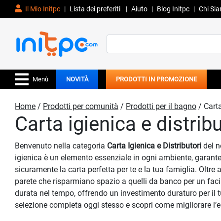
Il Mio Initpc
|
Lista dei preferiti
|
Aiuto
|
Blog Initpc
|
Chi Si
Search
for:
Menù
NOVITÀ
PRODOTTI IN PROMOZIONE
Home
/
Prodotti per comunità
/
Prodotti per il bagno
/ Carta
Carta igienica e distribu
Benvenuto nella categoria
Carta Igienica e Distributori
del n
igienica è un elemento essenziale in ogni ambiente, garantend
sicuramente la carta perfetta per te e la tua famiglia. Olt
parete che risparmiano spazio a quelli da banco per un facil
durata nel tempo, offrendo un investimento duraturo per il 
selezione completa oggi stesso e scopri come migliorare l’es