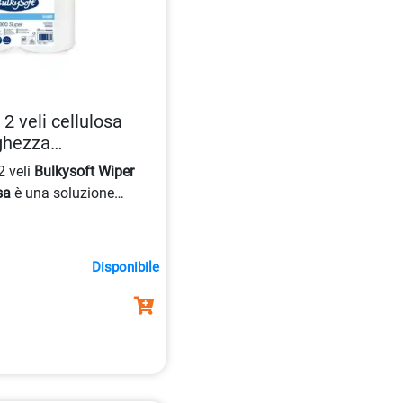
2 veli cellulosa
ghezza
2 veli
Bulkysoft Wiper
sa
è una soluzione
n una lunghezza di 84 m e
lo, questo prodotto è
diano. La sua
Disponibile
bel e PEFC
garantisce un
idotto.