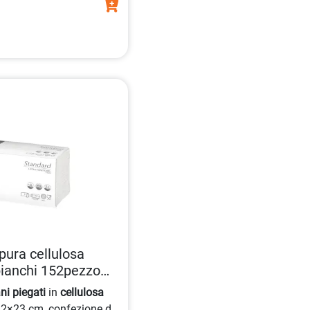
pura cellulosa
bianchi 152pezzo
i piegati
in
cellulosa
a 32×23 cm, confezione da