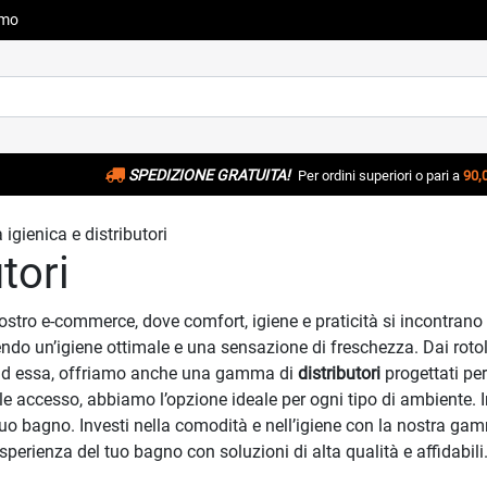
amo
SPEDIZIONE GRATUITA!
Per ordini superiori o pari a
90,
 igienica e distributori
tori
ostro e-commerce, dove comfort, igiene e praticità si incontrano 
o un’igiene ottimale e una sensazione di freschezza. Dai rotoli tr
re ad essa, offriamo anche una gamma di
distributori
progettati per
e accesso, abbiamo l’opzione ideale per ogni tipo di ambiente. I
tuo bagno. Investi nella comodità e nell’igiene con la nostra ga
perienza del tuo bagno con soluzioni di alta qualità e affidabili