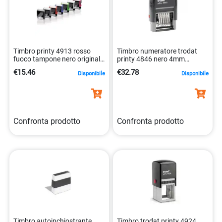
Timbro printy 4913 rosso
Timbro numeratore trodat
fuoco tampone nero originale
printy 4846 nero 4mm
trodat 0092399431886
9008056739975
€15.46
€32.78
Disponibile
Disponibile
Confronta prodotto
Confronta prodotto
Timbro autoinchiostrante
Timbro trodat printy 4924