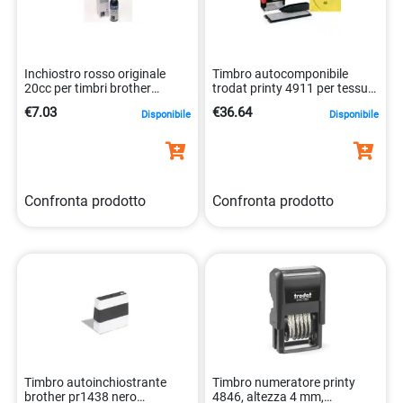
Inchiostro rosso originale
Timbro autocomponibile
20cc per timbri brother
trodat printy 4911 per tessuti
4977766055222
38×14 mm nero
€7.03
€36.64
Disponibile
Disponibile
9008056432784
Confronta prodotto
Confronta prodotto
Timbro autoinchiostrante
Timbro numeratore printy
brother pr1438 nero
4846, altezza 4 mm,