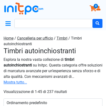
0
Search
for:
Home
/
Cancelleria per ufficio
/
Timbri
/ Timbri
autoinchiostranti
Timbri autoinchiostranti
Esplora la nostra vasta collezione di
timbri
autoinchiostranti
su Initpc. Questa categoria offre soluzioni
di marcatura avanzate per un’esperienza senza sforzo e di
alta qualità. Con meccanismi avanzati di
autoinchiostramento, garantiscono un’applicazione
Mostra tutto...
uniforme dell’inchiostro su ogni timbro. Rinnova il tuo kit di
Visualizzazione di 1-45 di 237 risultati
timbri con la nostra selezione di
timbri autoinchiostranti
.
Scegli la praticità, la personalizzazione e la qualità – Scegli
i nostri timbri per una marcatura impeccabile in ogni