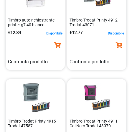
Timbro autoinchiostrante
Timbro Trodat Printy 4912
printer g7 40 bianco
Trodat 43071
9004362487333
0092399558316
€12.84
€12.77
Disponibile
Disponibile
Confronta prodotto
Confronta prodotto
Timbro Trodat Printy 4915
Timbro Trodat Printy 4911
Trodat 47587
Col Nero Trodat 43070
0092399705147
0092399557487