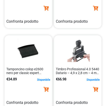
Confronta prodotto
Confronta prodotto
Tamponcino colop e2600
Timbro Professional 4.0 5440
nero per classic expert
Datario – 4,9 x 2,8 cm – 4 mm
9004362300465
– personalizzabile –
€34.89
€66.98
Disponibile
Disponibile
autoinchiostrante – cartuccia
non inclusa- Trodat
Confronta prodotto
Confronta prodotto