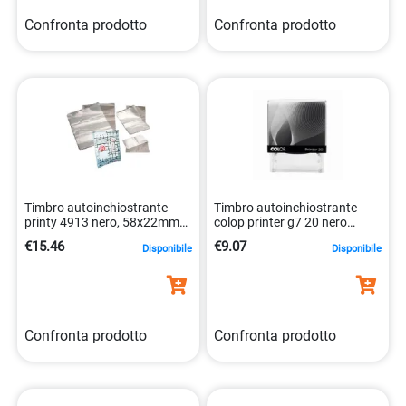
Confronta prodotto
Confronta prodotto
Timbro autoinchiostrante
Timbro autoinchiostrante
printy 4913 nero, 58x22mm
colop printer g7 20 nero
0092399430728
personalizzato
€15.46
€9.07
Disponibile
Disponibile
9004362487098
Confronta prodotto
Confronta prodotto