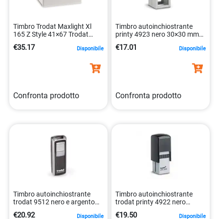
Timbro Trodat Maxlight Xl
Timbro autoinchiostrante
165 Z Style 41×67 Trodat
printy 4923 nero 30×30 mm
102828 2000001902592
0092399698463
€35.17
€17.01
Disponibile
Disponibile
Confronta prodotto
Confronta prodotto
Timbro autoinchiostrante
Timbro autoinchiostrante
trodat 9512 nero e argento
trodat printy 4922 nero
47x18mm 190084492041
20x20mm 092399696667
€20.92
€19.50
Disponibile
Disponibile