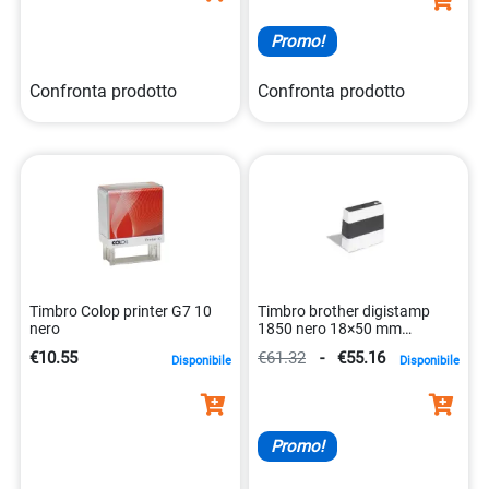
Promo!
Confronta prodotto
Confronta prodotto
Timbro Colop printer G7 10
Timbro brother digistamp
nero
1850 nero 18×50 mm
autoinchiostrante
€10.55
€61.32
-
€55.16
Disponibile
Disponibile
4977766673181
Promo!