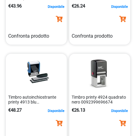
14x38mm 4977766673143
indelebile, ecologico
€43.96
€26.24
Disponibile
Disponibile
190084115940
Confronta prodotto
Confronta prodotto
Timbro autoinchiostrante
Timbro printy 4924 quadrato
printy 4913 blu
nero 0092399696674
personalizzabile
€48.27
€26.13
Disponibile
Disponibile
9008056431466