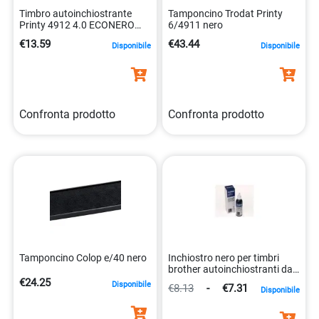
Timbro autoinchiostrante
Tamponcino Trodat Printy
Printy 4912 4.0 ECONERO
6/4911 nero
0092399430711
€13.59
€43.44
Disponibile
Disponibile
Confronta prodotto
Confronta prodotto
Tamponcino Colop e/40 nero
Inchiostro nero per timbri
brother autoinchiostranti da
20cc 4977766055215
€24.25
Disponibile
€8.13
-
€7.31
Disponibile