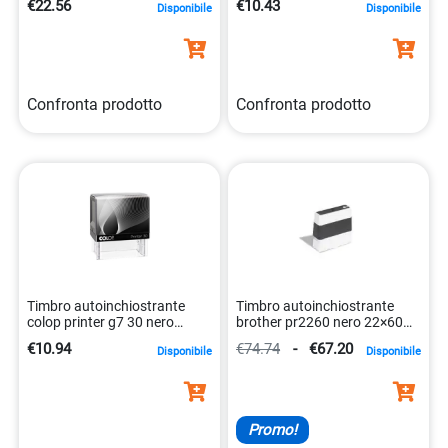
€22.56
€10.43
Disponibile
Disponibile
Confronta prodotto
Confronta prodotto
Timbro autoinchiostrante
Timbro autoinchiostrante
colop printer g7 30 nero
brother pr2260 nero 22×60
personalizzabile
mm alta qualita`
€10.94
€74.74
-
€67.20
Disponibile
Disponibile
9004362485551
4977766673303
Promo!