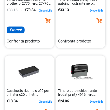
brother pr2770 nero, 27×70
autoinchiostrante nero
mm, alta qualità
40x40mm 092399696674
€88.15
-
€79.34
€33.13
Disponibile
Disponibile
4977766673341
Promo!
Confronta prodotto
Confronta prodotto
Cuscinetto ricambio e20 per
Timbro autoinchiostrante
prineter c20 prinetr
trodat printy 4916 nero
9004362301592
70×10 mm 092399726425
€18.84
€24.06
Disponibile
Disponibile