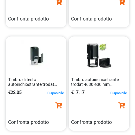
Confronta prodotto
Confronta prodotto
Timbro di testo
Timbro autoinchiostrante
autoinchiostrante trodat
trodat 4630 ø30 mm
printy 4921 nero 12×12 mm
0092399803942
€22.05
€17.17
Disponibile
Disponibile
092399657125
Confronta prodotto
Confronta prodotto