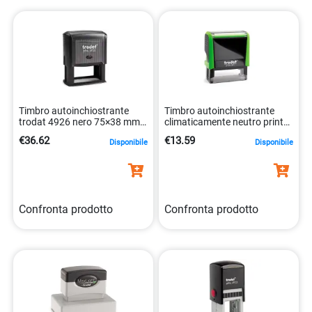
Timbro autoinchiostrante
Timbro autoinchiostrante
trodat 4926 nero 75×38 mm
climaticamente neutro printy
092399452188
4912 verde 0092399431763
€36.62
€13.59
Disponibile
Disponibile
Confronta prodotto
Confronta prodotto