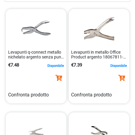
in cui affronti le tue attività di cucito e fai-da-te.
Levapunti q-connect metallo
Levapunti in metallo Office
nichelato argento senza punti
Product argento 18067811-
5705831159341
19
€7.48
€7.39
Disponibile
Disponibile
Confronta prodotto
Confronta prodotto