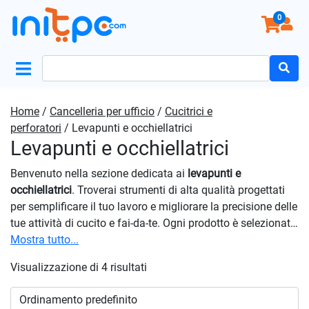
0
Search
for:
Home
/
Cancelleria per ufficio
/
Cucitrici e
perforatori
/ Levapunti e occhiellatrici
Levapunti e occhiellatrici
Benvenuto nella sezione dedicata ai
levapunti e
occhiellatrici
. Troverai strumenti di alta qualità progettati
per semplificare il tuo lavoro e migliorare la precisione delle
tue attività di cucito e fai-da-te. Ogni prodotto è selezionato
attentamente per garantire la soddisfazione del cliente e
Mostra tutto...
offrire strumenti affidabili che durano nel tempo. Affidati
Visualizzazione di 4 risultati
alla qualità e alla precisione dei nostri
levapunti e
occhiellatrici
. Rendi ogni progetto un successo con gli
strumenti giusti. Acquista ora su Initpc e trasforma il modo