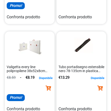
Promo!
Confronta prodotto
Confronta prodotto
Valigetta every line
Tubo portadisegno estensibile
polipropilene 38x52x8cm
nero 78-135cm in plastica
2chiusure 8010151234843
antiurto 8002787030890
€8.59
-
€8.19
€13.29
Disponibile
Disponibile
Promo!
Confronta prodotto
Confronta prodotto