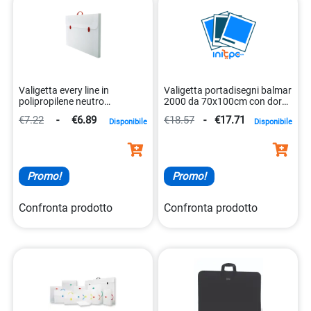
Valigetta every line in
Valigetta portadisegni balmar
polipropilene neutro
2000 da 70x100cm con dorso
36x56x5cm 8010151003098
di 3cm 8010151270155
€7.22
-
€6.89
€18.57
-
€17.71
Disponibile
Disponibile
Promo!
Promo!
Confronta prodotto
Confronta prodotto