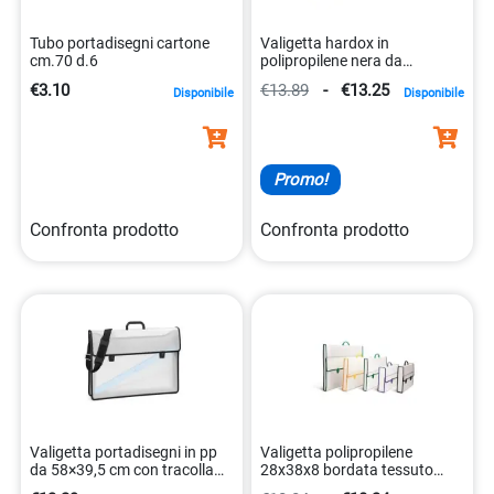
Tubo portadisegni cartone
Valigetta hardox in
cm.70 d.6
polipropilene nera da
60x37x5 cm con chiusure
€3.10
€13.89
-
€13.25
Disponibile
Disponibile
8006779047194
Promo!
Confronta prodotto
Confronta prodotto
Valigetta portadisegni in pp
Valigetta polipropilene
da 58×39,5 cm con tracolla
28x38x8 bordata tessuto
regolabile 8007509114087
8010151272357