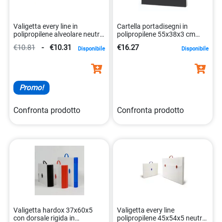
Valigetta every line in
Cartella portadisegni in
polipropilene alveolare neutro
polipropilene 55x38x3 cm
52×73.5×3 cm
nera robusta
€10.81
-
€10.31
€16.27
Disponibile
Disponibile
8010151228453
8002787030913
Promo!
Confronta prodotto
Confronta prodotto
Valigetta hardox 37x60x5
Valigetta every line
con dorsale rigida in
polipropilene 45x54x5 neutro