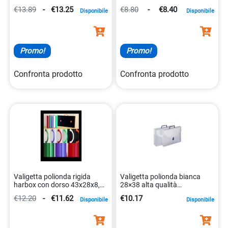
polipropilene alveolare
maniglie colorate
€13.89
-
€13.25
€8.80
-
€8.40
Disponibile
Disponibile
8010151282547
8010151011123
Promo!
Promo!
Confronta prodotto
Confronta prodotto
Valigetta polionda rigida
Valigetta polionda bianca
harbox con dorso 43x28x8,5
28×38 alta qualità
cm 8010151292546
8015687002058
€12.20
-
€11.62
€10.17
Disponibile
Disponibile