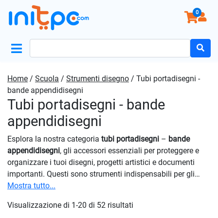
0
Search
for:
Home
/
Scuola
/
Strumenti disegno
/ Tubi portadisegni -
bande appendidisegni
Tubi portadisegni - bande
appendidisegni
Esplora la nostra categoria
tubi portadisegni
–
bande
appendidisegni
, gli accessori essenziali per proteggere e
organizzare i tuoi disegni, progetti artistici e documenti
importanti. Questi sono strumenti indispensabili per gli
artisti, gli studenti e i professionisti che necessitano di
Mostra tutto...
trasportare e conservare i propri lavori in modo sicuro e
Visualizzazione di 1-20 di 52 risultati
pratico. Molti dei nostri modelli sono dotati di chiusure