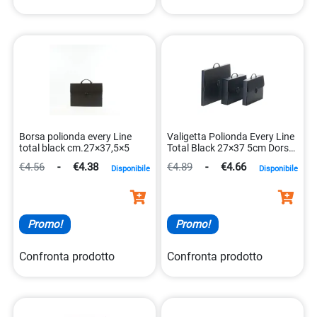
Borsa polionda every Line
Valigetta Polionda Every Line
total black cm.27×37,5×5
Total Black 27×37 5cm Dorso
8cm Balmar Pf14254tb
€4.56
-
€4.38
€4.89
-
€4.66
Disponibile
Disponibile
8010151016289
Promo!
Promo!
Confronta prodotto
Confronta prodotto