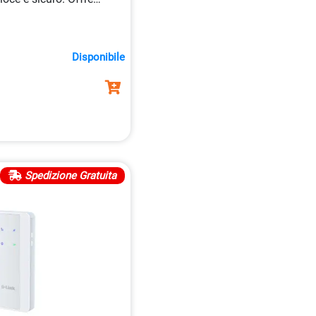
ino a
300Mbps
, ideale per
zione con
Parental
Disponibile
Spedizione Gratuita