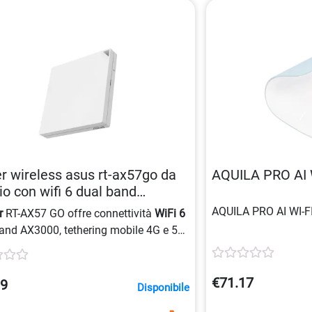
r wireless asus rt-ax57go da
AQUILA PRO AI 
io con wifi 6 dual band
387193792
AQUILA PRO AI WI-F
r
RT-AX57 GO offre connettività
WiFi 6
and AX3000, tethering mobile 4G e 5G,
à WiFi pubblica e sicurezza di rete
abbonamento, ideale per viaggi, lavoro
.
€71.17
99
Disponibile