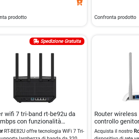
nta prodotto
Confronta prodotto
Spedizione Gratuita
r wifi 7 tri-band rt-be92u da
Router wireles
mbps con funzionalità
controllo genit
zate 4711387627655
er
RT-BE82U offre tecnologia WiFi 7 Tri-
Acquista il nostro
Ro
supporta larghezza di banda da 320
dispositivo di rete v