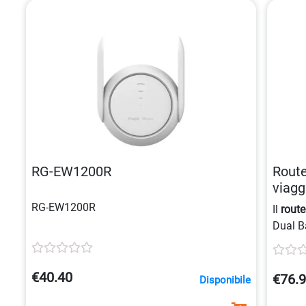
RG-EW1200R
Route
viagg
4711
RG-EW1200R
Il
route
Dual B
modalit
senza 
e casa
€40.40
€76.
Disponibile