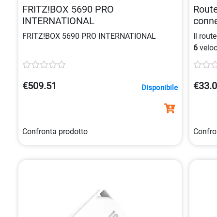
FRITZ!BOX 5690 PRO
Route
INTERNATIONAL
conn
FRITZ!BOX 5690 PRO INTERNATIONAL
Il rout
6
veloc
stream
assicu
€509.51
€33.
Disponibile
Confronta prodotto
Confro