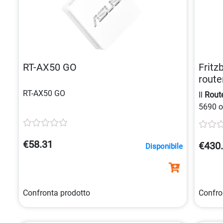
RT-AX50 GO
Fritz
route
4023
RT-AX50 GO
Il
Route
5690 o
conness
Home
.
€58.31
€430
Disponibile
Confronta prodotto
Confro