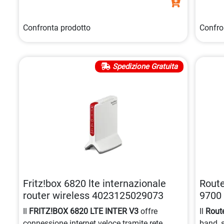
Confronta prodotto
Confro
Spedizione Gratuita
Fritz!box 6820 lte internazionale
Route
router wireless 4023125029073
9700 
avan
Il
FRITZ!BOX 6820 LTE INTER V3
offre
Il
Rout
connessione internet veloce tramite rete
band, 