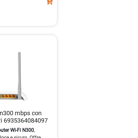
s n300 mbps con
ori 6935364084097
uter Wi-Fi N300
,
eloce e sicuro. Offre