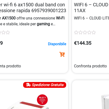
r wi-fi 6 ax1500 dual band con
WIFI 6 – CLOUD
essione rapida 6957939001223
11AX
er
AX1500
offre una connessione
Wi-Fi
WIFI 6 – CLOUD LI
e e stabile, ideale per
gaming
e
ing
, con una copertura
dual-band
che
ra una connessione senza interruzioni.
09
€144.35
Disponibile
nta prodotto
Confronta prodotto
Spedizione Gratuita