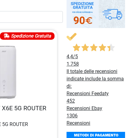
Spedizione Gratuita
4,4
/5
1.758
Il totale delle recensioni
indicate include la somma
di:
Recensioni Feedaty
452
ACER CONNECT X6E 5G ROUTER
Recensioni Ebay
1306
Recensioni
ACER CONNECT X6E 5G ROUTER