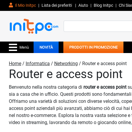
Il Mio Initpc
|
Lista dei preferiti
|
Aiuto
|
Blog Initpc
|
Chi Si
Search
for:
Menù
NOVITÀ
PRODOTTI IN PROMOZIONE
Home
/
Informatica
/
Networking
/ Router e access point
Router e access point
Benvenuto nella nostra categoria di
router e access point
su
sia a casa che in ufficio. Questi prodotti sono fondamentali p
Offriamo una varietà di soluzioni con diverse velocità, coper
access point aziendali più avanzati, abbiamo ciò di cui hai 
nel nostro e-commerce. Esplora la nostra vasta selezione e t
video in streaming, lavorando da remoto o giocando online, i 