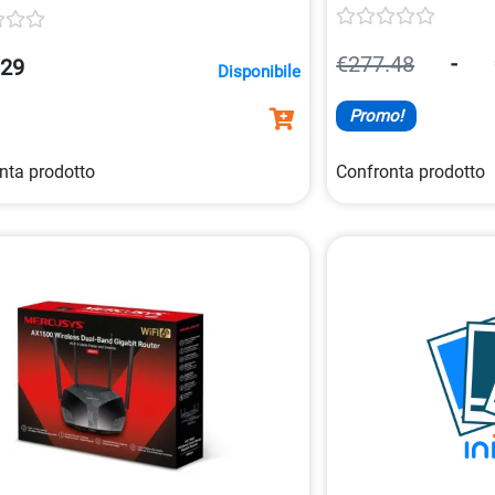
€277.48
-
.29
Disponibile
Promo!
nta prodotto
Confronta prodotto