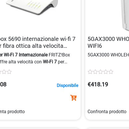
box 5690 internazionale wi-fi 7
5GAX3000 WH
r fibra ottica alta velocita
WIFI6
125031465
r Wi-Fi 7 Internazionale
FRITZ!Box
5GAX3000 WHOLEH
ffre alta velocità con
Wi-Fi 7
per
ioni in fibra e funzioni di
Smart
.08
€418.19
Disponibile
nta prodotto
Confronta prodotto