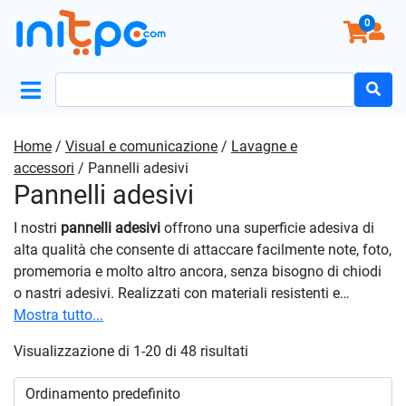
0
Search
for:
Home
/
Visual e comunicazione
/
Lavagne e
accessori
/ Pannelli adesivi
Pannelli adesivi
I nostri
pannelli adesivi
offrono una superficie adesiva di
alta qualità che consente di attaccare facilmente note, foto,
promemoria e molto altro ancora, senza bisogno di chiodi
o nastri adesivi. Realizzati con materiali resistenti e
duraturi, sono progettati per aderire saldamente a una
Mostra tutto...
varietà di superfici, tra cui pareti, porte, frigoriferi e altro
Visualizzazione di 1-20 di 48 risultati
ancora. Sono facilmente rimovibili e non lasciano residui
appiccicosi, consentendo di riorganizzare il tuo spazio in
qualsiasi momento senza danneggiare le superfici. Scegli