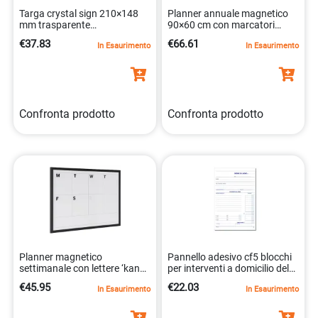
Targa crystal sign 210×148
Planner annuale magnetico
mm trasparente
90×60 cm con marcatori
personalizzabile
5603750070481
€37.83
€66.61
In Esaurimento
In Esaurimento
4005546403595
Confronta prodotto
Confronta prodotto
Planner magnetico
Pannello adesivo cf5 blocchi
settimanale con lettere ‘kan
per interventi a domicilio del
ban’ 90×60 cm
cliente. 18008842944222
€45.95
€22.03
In Esaurimento
In Esaurimento