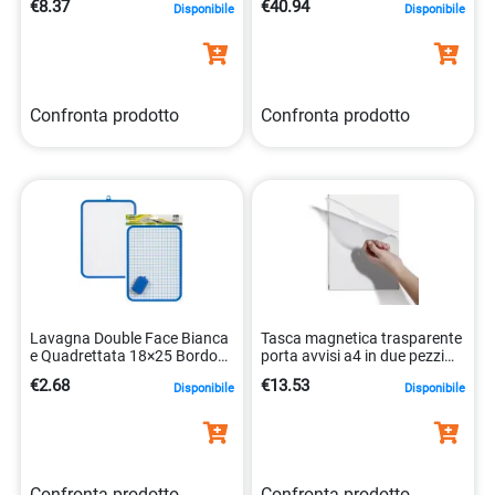
€8.37
€40.94
Disponibile
Disponibile
Confronta prodotto
Confronta prodotto
Lavagna Double Face Bianca
Tasca magnetica trasparente
e Quadrettata 18×25 Bordo
porta avvisi a4 in due pezzi
Colorato Lebez 1195
4005546405391
€2.68
€13.53
Disponibile
Disponibile
8007509033227
Confronta prodotto
Confronta prodotto