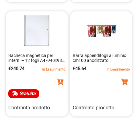
Bacheca magnetica per
Barra appendifogli alluminio
interni – 12 fogli A4 -940×981
cm100 anodizzato
mm
8033162461633
€240.74
€45.64
In Esaurimento
In Esaurimento
Gratuita
Confronta prodotto
Confronta prodotto