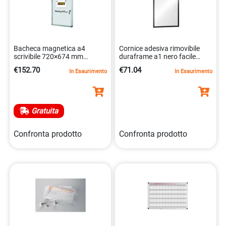
Bacheca magnetica a4
Cornice adesiva rimovibile
scrivibile 720×674 mm
duraframe a1 nero facile
5603750529156
4005546732381
€152.70
€71.04
In Esaurimento
In Esaurimento
Gratuita
Confronta prodotto
Confronta prodotto