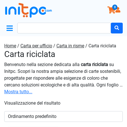
0
Search
for:
Home
/
Carta per ufficio
/
Carta in risme
/ Carta riciclata
Carta riciclata
Benvenuto nella sezione dedicata alla
carta riciclata
su
Initpc. Scopri la nostra ampia selezione di carte sostenibili,
progettate per rispondere alle esigenze di coloro che
cercano soluzioni ecologiche e di alta qualità. Ogni foglio è
prodotto con materiali riciclati, contribuendo a ridurre
Mostra tutto...
l’impatto ambientale senza rinunciare alle prestazioni di
Visualizzazione del risultato
stampa e scrittura. Che tu stia cercando una soluzione per
la tua attività, la scuola o progetti artistici, troverai la
soluzione perfetta per le tue esigenze. Esplora la nostra
gamma completa di
carta riciclata
e scopri come puoi fare