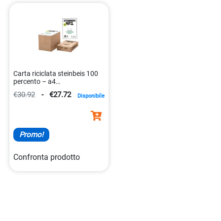
la differenza con le tue scelte sostenibili. Ordina oggi su
Initpc e abbraccia la qualità ecologica per le tue esigenze di
stampa e scrittura quotidiane.
Carta riciclata steinbeis 100
percento – a4
4260074845013
€30.92
-
€27.72
Disponibile
Promo!
Confronta prodotto