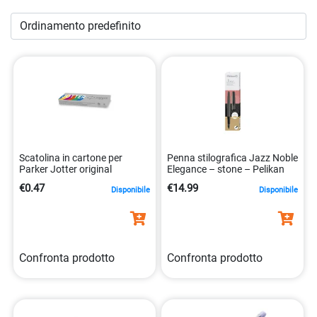
penne di alta qualità che sono destinate a durare nel tempo
e a diventare oggetti di eredità. Esplorate la nostra
categoria “
Penne Regalo
” ora e scoprite come potete
esprimere il vostro stile, rendere un momento speciale o
regalare un tocco di lusso con le nostre penne regalo. Che
siate alla ricerca di penne eleganti, accessori per la scrittura
o penne personalizzate, troverete una vasta gamma di
opzioni per soddisfare le vostre esigenze di scrittura.
Scatolina in cartone per
Penna stilografica Jazz Noble
Parker Jotter original
Elegance – stone – Pelikan
€0.47
€14.99
Disponibile
Disponibile
Confronta prodotto
Confronta prodotto