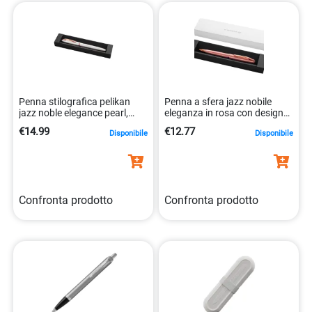
Penna stilografica pelikan
Penna a sfera jazz nobile
jazz noble elegance pearl,
eleganza in rosa con design
design elegante.
classico 4012700821751
€14.99
€12.77
Disponibile
Disponibile
4012700821805
Confronta prodotto
Confronta prodotto