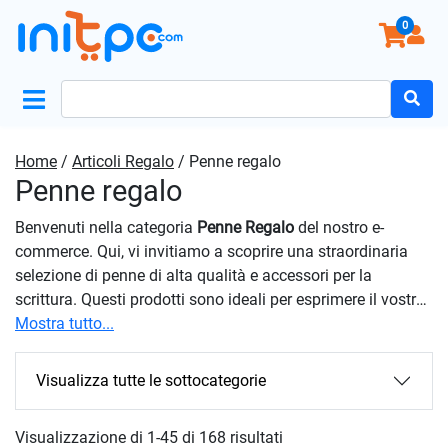
0
Search
for:
Home
/
Articoli Regalo
/ Penne regalo
Penne regalo
Benvenuti nella categoria
Penne Regalo
del nostro e-
commerce. Qui, vi invitiamo a scoprire una straordinaria
selezione di penne di alta qualità e accessori per la
scrittura. Questi prodotti sono ideali per esprimere il vostro
stile, regalare un tocco di eleganza o rendere speciale
Mostra tutto...
qualsiasi momento importante. Troverete una vasta
gamma di penne di lusso, stilografiche, rollerball, a sfera e
Visualizza tutte le sottocategorie
penne a gel, realizzate con materiali pregiati e rifinite con
cura. La qualità e l’eleganza delle nostre soluzioni sono
Visualizzazione di 1-45 di 168 risultati
essenziali. Collaboriamo con marchi di prestigio e offriamo