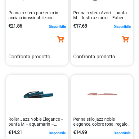
Penna a sfera parker im in
Penna a sfera Avori – punta
acciaio inossidabile con
M – fusto azzurro – Faber-
design elegante
Castell
€21.86
€17.68
Disponibile
Disponibile
3026981436314
Confronta prodotto
Confronta prodotto
Roller Jazz Noble Elegance –
Penna stilo jazz noble
punta M – aquamarin –
elegance, colore rosa, regalo
Pelikan
4012700821812
€14.21
€14.99
Disponibile
Disponibile