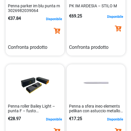
Penna parker im blu punta m
PK IM ARDESIA – STILO M
3026982039064
€69.25
Disponibile
€37.84
Disponibile
Confronta prodotto
Confronta prodotto
Penna roller Bailey Light –
Penna a sfera ineo elements
punta F – fusto
pelikan con astuccio metallo
bianco/cromo – Cross
4012700822482
€28.97
€17.25
Disponibile
Disponibile