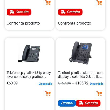
Gratuita
Gratuita
Confronta prodotto
Confronta prodotto
Telefono ip yealink t31p entry
Telefoni ip m5 deskphone con
level con display grafico.
display a colori da 2.8 pollici
6938818306066
3326744926596
€60.39
€157.84
-
€135.72
Disponibile
Disponibile
Promo!
Gratuita