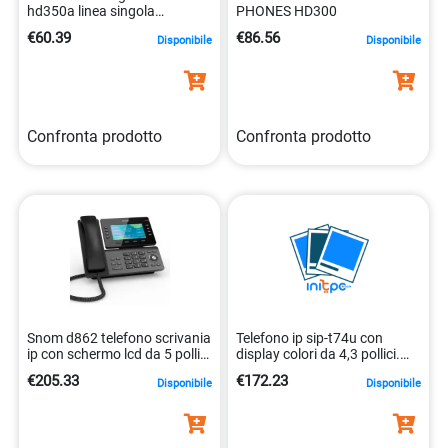
hd350a linea singola
PHONES HD300
00007030
€60.39
€86.56
Disponibile
Disponibile
Confronta prodotto
Confronta prodotto
Snom d862 telefono scrivania
Telefono ip sip-t74u con
ip con schermo lcd da 5 pollici
display colori da 4,3 pollici.
4260059583251
6938818321588
€205.33
€172.23
Disponibile
Disponibile