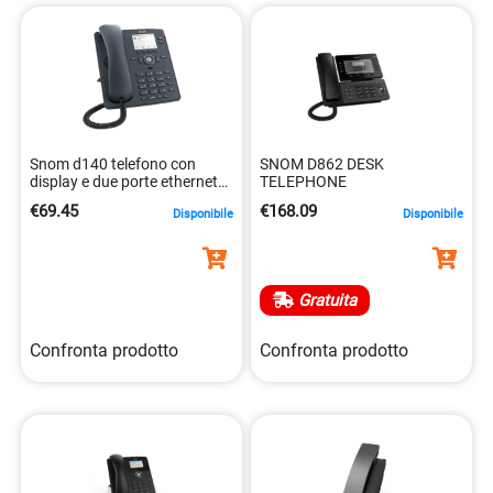
e gateways
disponibili nel nostro e-commerce. Esplora la
nostra vasta selezione e trova i dispositivi perfetti per
migliorare l’efficienza e la produttività della tua azienda.
Che tu sia un’azienda in crescita o una grande impresa,
siamo qui per aiutarti a ottenere le soluzioni di
comunicazione di cui hai bisogno.
Snom d140 telefono con
SNOM D862 DESK
display e due porte ethernet
TELEPHONE
poe 4262377560365
€69.45
€168.09
Disponibile
Disponibile
Gratuita
Confronta prodotto
Confronta prodotto