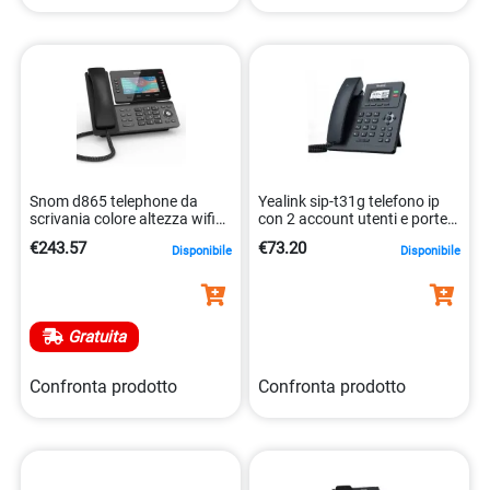
Snom d865 telephone da
Yealink sip-t31g telefono ip
scrivania colore altezza wifi
con 2 account utenti e porte
bluetooth sip
gigabit 6938818306059
€243.57
€73.20
Disponibile
Disponibile
4260059583268
Gratuita
Confronta prodotto
Confronta prodotto