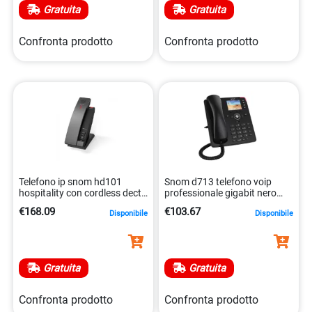
Gratuita
Gratuita
Confronta prodotto
Confronta prodotto
Telefono ip snom hd101
Snom d713 telefono voip
hospitality con cordless dect
professionale gigabit nero
4262377560501
con display colori
€168.09
€103.67
Disponibile
Disponibile
4260059583695
Gratuita
Gratuita
Confronta prodotto
Confronta prodotto