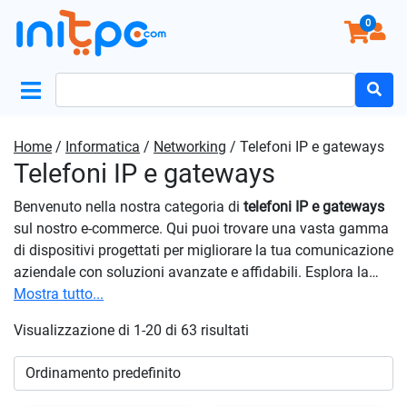
0
Search
for:
Home
/
Informatica
/
Networking
/ Telefoni IP e gateways
Telefoni IP e gateways
Benvenuto nella nostra categoria di
telefoni IP e gateways
sul nostro e-commerce. Qui puoi trovare una vasta gamma
di dispositivi progettati per migliorare la tua comunicazione
aziendale con soluzioni avanzate e affidabili. Esplora la
nostra selezione di prodotti per trovare il dispositivo ideale
Mostra tutto...
per le tue esigenze specifiche. Ogni articolo è stato
Visualizzazione di 1-20 di 63 risultati
attentamente selezionato per garantire prestazioni
eccellenti e durature nel tempo, consentendoti di mantenere
la tua attività in costante contatto con clienti e colleghi.
Investi nella tua comunicazione aziendale con i
telefoni IP