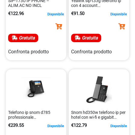
SIP-T73U IP PHONE –
Yealink sip-t33g telefono ip
ALIM.AC NO INCL
con 4 account
6938818306073
€122.96
€91.50
Disponibile
Disponibile
Gratuita
Gratuita
Confronta prodotto
Confronta prodotto
Telefono ip snom d785
Snom hd350w telefono ip per
professionale
hotel con wi-fi e gigabit
4260059582162
ethernet 4262377560570
€239.55
€122.79
Disponibile
Disponibile