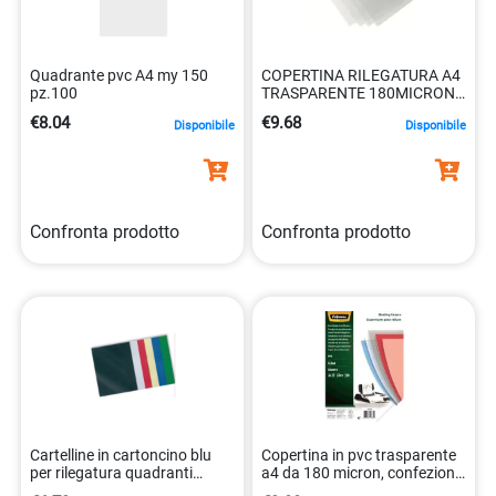
Quadrante pvc A4 my 150
COPERTINA RILEGATURA A4
pz.100
TRASPARENTE 180MICRON
CF100 0043859526321
€8.04
€9.68
Disponibile
Disponibile
Confronta prodotto
Confronta prodotto
Cartelline in cartoncino blu
Copertina in pvc trasparente
per rilegatura quadranti
a4 da 180 micron, confezione
goffrati 60 8028422470500
da 25 pezzi. 0043859539604