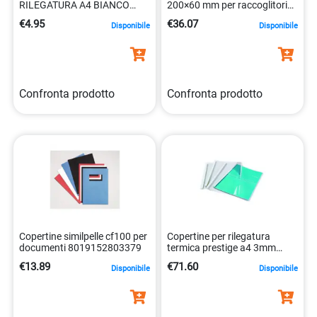
RILEGATURA A4 BIANCO
200×60 mm per raccoglitori
250g CARTONCINO
laser 5014702004551
€4.95
€36.07
Disponibile
Disponibile
GOFFRATO 0043859539628
Confronta prodotto
Confronta prodotto
Copertine similpelle cf100 per
Copertine per rilegatura
documenti 8019152803379
termica prestige a4 3mm
trasparente 0043859676521
€13.89
€71.60
Disponibile
Disponibile