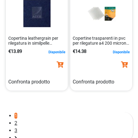
Copertina leathergrain per
Copertine trasparenti in pvc
rilegatura in similpelle
per rilegature a4 200 micron
classico 8019152603467
100 pz 0077511537615
€13.89
€14.38
Disponibile
Disponibile
Confronta prodotto
Confronta prodotto
1
2
3
Pagina