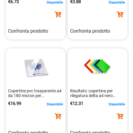
€6.73
€3.88
Disponibile
Disponibile
Confronta prodotto
Confronta prodotto
Copertine pvc trasparente a4
Risultato: copertina per
da 180 micron per
rilegatura delta a4 nero
presentazione documenti
100pz 0077511537042
€16.99
€12.31
Disponibile
Disponibile
5028252262576
Confronta prodotto
Confronta prodotto