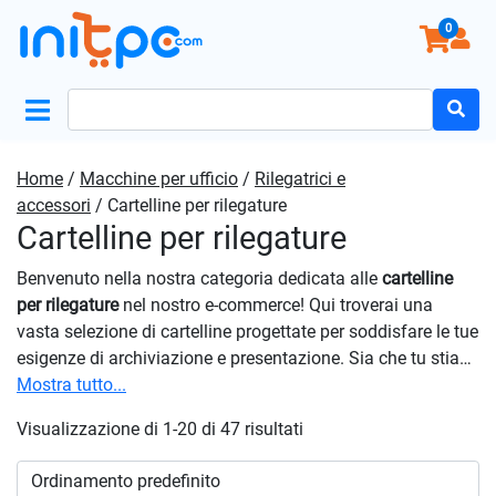
0
Search
for:
Home
/
Macchine per ufficio
/
Rilegatrici e
accessori
/ Cartelline per rilegature
Cartelline per rilegature
Benvenuto nella nostra categoria dedicata alle
cartelline
per rilegature
nel nostro e-commerce! Qui troverai una
vasta selezione di cartelline progettate per soddisfare le tue
esigenze di archiviazione e presentazione. Sia che tu stia
preparando una presentazione aziendale, un portfolio
Mostra tutto...
creativo o una relazione di progetto, troverai le cartelline
Visualizzazione di 1-20 di 47 risultati
perfette per il tuo scopo. Con la loro combinazione di
qualità, versatilità e stile, sono un must-have per ogni
ambiente professionale o creativo. Questi articoli su misura