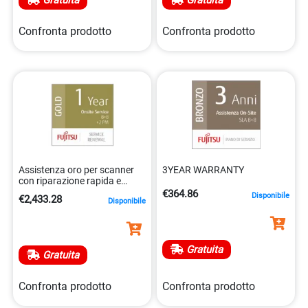
Gratuita
Gratuita
Confronta prodotto
Confronta prodotto
Assistenza oro per scanner
3YEAR WARRANTY
con riparazione rapida e
manutenzione
€364.86
Disponibile
€2,433.28
Disponibile
5032140201639
Gratuita
Gratuita
Confronta prodotto
Confronta prodotto