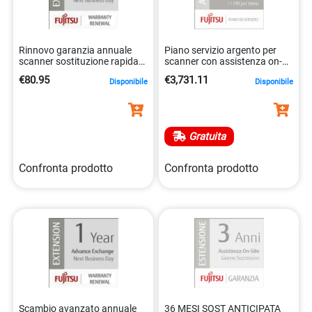
Rinnovo garanzia annuale
Piano servizio argento per
scanner sostituzione rapida
scanner con assistenza on-
5032140200601
site entro 8 ore
€80.95
€3,731.11
Disponibile
Disponibile
5032140200908
Gratuita
Confronta prodotto
Confronta prodotto
Scambio avanzato annuale
36 MESI SOST ANTICIPATA