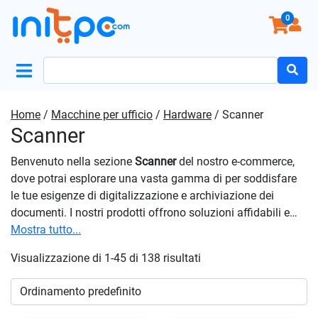
0
Search
for:
Home
/
Macchine per ufficio
/
Hardware
/ Scanner
Scanner
Benvenuto nella sezione
Scanner
del nostro e-commerce,
dove potrai esplorare una vasta gamma di per soddisfare
le tue esigenze di digitalizzazione e archiviazione dei
documenti. I nostri prodotti offrono soluzioni affidabili e
convenienti per convertire documenti cartacei in formati
Mostra tutto...
digitali ad alta risoluzione. Sia che tu abbia bisogno di
Visualizzazione di 1-45 di 138 risultati
digitalizzare documenti aziendali, foto personali o negativi
fotografici, troverai il prodotto perfetto per le tue esigenze
nella nostra vasta selezione. Che tu stia cercando un
articolo compatto per l’uso domestico o uno scanner ad