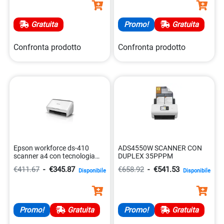
Gratuita
Promo!
Gratuita
Confronta prodotto
Confronta prodotto
Epson workforce ds-410
ADS4550W SCANNER CON
scanner a4 con tecnologia
DUPLEX 35PPPM
paper protection
€411.67
-
€345.87
€658.92
-
€541.53
Disponibile
Disponibile
8715946638386
Promo!
Gratuita
Promo!
Gratuita