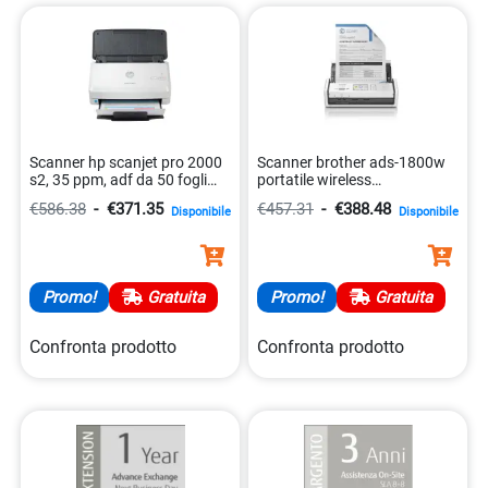
alta velocità per un ambiente aziendale, troverai
sicuramente il prodotto ideale per te nella nostra collezione.
Affidati a noi per soddisfare tutte le tue esigenze di
digitalizzazione con i migliori scanner sul mercato. Esplora
la nostra gamma completa di prodotti e scopri come i
nostri scanner possono migliorare l’efficienza e la
Scanner hp scanjet pro 2000
Scanner brother ads-1800w
produttività del tuo flusso di lavoro oggi stesso!
s2, 35 ppm, adf da 50 fogli
portatile wireless
0193808948503
4977766832281
€586.38
-
€371.35
€457.31
-
€388.48
Disponibile
Disponibile
Promo!
Gratuita
Promo!
Gratuita
Confronta prodotto
Confronta prodotto