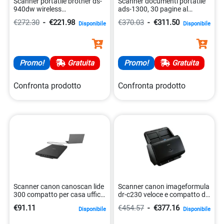
Scanner portatile brother ds-
Scanner documenti portatile
940dw wireless
ads-1300, 30 pagine al
4977766800631
minuto, usb-c
€272.30
-
€221.98
€370.03
-
€311.50
Disponibile
Disponibile
4977766832212
Promo!
Gratuita
Promo!
Gratuita
Confronta prodotto
Confronta prodotto
Scanner canon canoscan lide
Scanner canon imageformula
300 compatto per casa ufficio
dr-c230 veloce e compatto da
4549292119770
30 ppm. 4528472107882
€91.11
€454.57
-
€377.16
Disponibile
Disponibile