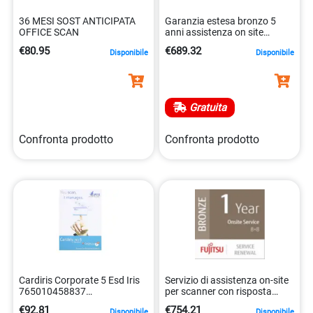
36 MESI SOST ANTICIPATA
Garanzia estesa bronzo 5
OFFICE SCAN
anni assistenza on site
5032140201202
€80.95
€689.32
Disponibile
Disponibile
Gratuita
Confronta prodotto
Confronta prodotto
Cardiris Corporate 5 Esd Iris
Servizio di assistenza on-site
765010458837
per scanner con risposta
765010458837
entro 8 ore 5032140201615
€92.81
€754.21
Disponibile
Disponibile