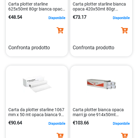
Carta plotter starline
Carta plotter starline bianca
625x50mt 80gr bianca opaca
opaca 420x50mt 80gr
inkjet 8025133039743
8025133039736
€48.54
€73.17
Disponibile
Disponibile
Confronta prodotto
Confronta prodotto
Carta da plotter starline 1067
Carta plotter bianca opaca
mm x 50 mt opaca bianca 90
marri jp one 914x50mt
gr 8025133039767
8023927087499
€90.64
€103.66
Disponibile
Disponibile