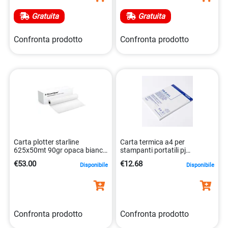
Gratuita
Gratuita
Confronta prodotto
Confronta prodotto
Carta plotter starline
Carta termica a4 per
625x50mt 90gr opaca bianca
stampanti portatili pj
inkjet 8025133039750
622/623, 100 fogli
€53.00
€12.68
Disponibile
Disponibile
4977766677233
Confronta prodotto
Confronta prodotto