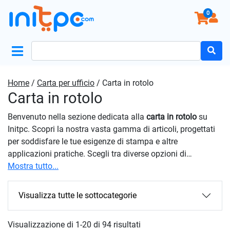
0
Search
for:
Home
/
Carta per ufficio
/ Carta in rotolo
Carta in rotolo
Benvenuto nella sezione dedicata alla
carta in rotolo
su
Initpc. Scopri la nostra vasta gamma di articoli, progettati
per soddisfare le tue esigenze di stampa e altre
applicazioni pratiche. Scegli tra diverse opzioni di
larghezza, lunghezza e grammatura per trovare il prodotto
Mostra tutto...
perfetto per le tue esigenze specifiche, che tu stia
stampando grandi documenti, creando disegni artistici o
Visualizza tutte le sottocategorie
gestendo le esigenze di stampa quotidiane. La sua
convenienza e versatilità la rendono ideale per le tue
Visualizzazione di 1-20 di 94 risultati
esigenze quotidiane. Esplora la nostra gamma completa di