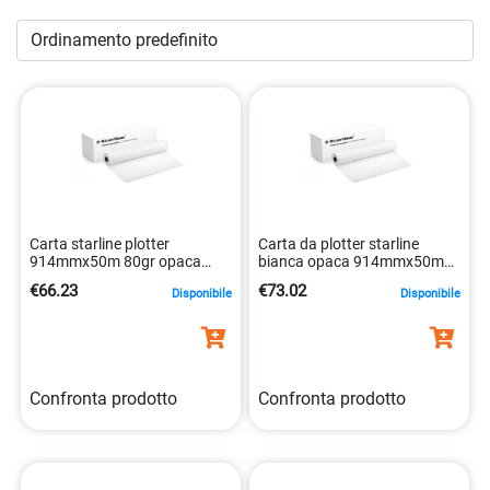
carta in rotolo
e scopri come migliorare la tua esperienza di
stampa e altre attività pratiche. Ordina oggi su Initpc e
assicurati di avere a disposizione rotoli di carta di alta
qualità per soddisfare tutte le tue esigenze.
Carta starline plotter
Carta da plotter starline
914mmx50m 80gr opaca
bianca opaca 914mmx50m
bianca 8025133027979
90gr 8025133027962
€66.23
€73.02
Disponibile
Disponibile
Confronta prodotto
Confronta prodotto