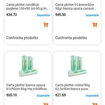
Carta plotter rotolificio
Carta plotter 914mmx50m
pugliese 106×50 cm 90 g/mq
90gr bianca opaca canson
opaca bianca
3148958721008
€34.73
€45.50
Disponibile
Disponibile
8051414268823
Confronta prodotto
Confronta prodotto
Carta plotter bianca opaca
Carta plotter cristal 90g
61x50cm 80g/mq rotolificio
62,5x50m bianca pura
pugliese cristal
cellulosa 8051414268816
€65.10
€21.69
Disponibile
Disponibile
8051414268748