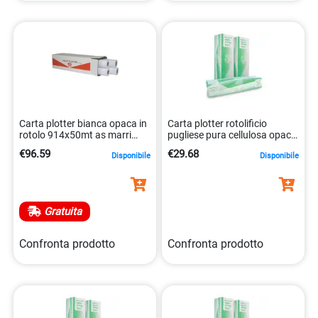
Carta plotter bianca opaca in
Carta plotter rotolificio
rotolo 914x50mt as marri
pugliese pura cellulosa opaca
8023927087468
91x50cm 90g
€96.59
€29.68
Disponibile
Disponibile
8051414268595
Gratuita
Confronta prodotto
Confronta prodotto