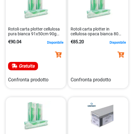
Rotoli carta plotter cellulosa
Rotoli carta plotter in
pura bianca 91x50cm 90g
cellulosa opaca bianca 80
8051414268878
g/mq 91,4×50 cm
€90.04
€85.20
Disponibile
Disponibile
8051414268762
Gratuita
Confronta prodotto
Confronta prodotto