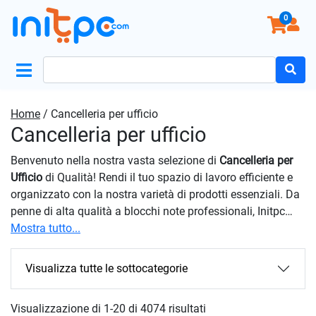
0
Search
for:
Home
/ Cancelleria per ufficio
Cancelleria per ufficio
Benvenuto nella nostra vasta selezione di
Cancelleria per
Ufficio
di Qualità! Rendi il tuo spazio di lavoro efficiente e
organizzato con la nostra varietà di prodotti essenziali. Da
penne di alta qualità a blocchi note professionali, Initpc
offre tutto ciò di cui hai bisogno per mantenere la tua
Mostra tutto...
produttività al massimo. Con il nostro impegno per la
qualità, garantiamo che ogni prodotto nella nostra
Visualizza tutte le sottocategorie
categoria sia realizzato con materiali durevoli e attenzione
al dettaglio. Forniamo strumenti essenziali per rendere il
Visualizzazione di 1-20 di 4074 risultati
tuo ambiente di lavoro più efficiente e piacevole. Scegli il