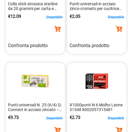
Colla stick atossica starline
Punti universali in acciaio
da 20 grammi per carta e
zinco-cromato per cucitrice
stoffa 3017133020246
da 6 punti. 8025133025319
€12.09
€2.05
Disponibile
Disponibile
Confronta prodotto
Confronta prodotto
Punti universali N. 25 (6/4) Q-
X1000punti N 6 Molho Leone
Connect in acciaio zincato –
31548 8002057315481
conf. 1600 pz – (6/4) –
€9.73
€2.73
Disponibile
Disponibile
KF14382