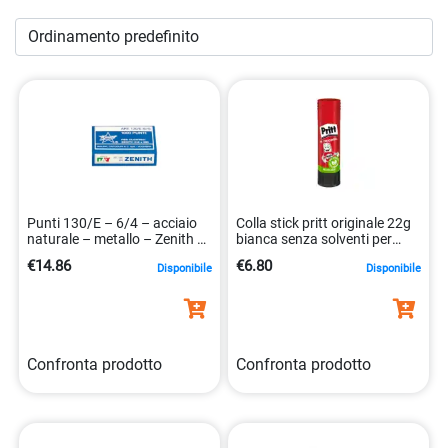
nostro e-commerce per la
Cancelleria per Ufficio
e
trasforma il tuo spazio di lavoro in un ambiente
organizzato e professionale. Raggiungi la massima
produttività con i nostri prodotti di alta qualità.
Punti 130/E – 6/4 – acciaio
Colla stick pritt originale 22g
naturale – metallo – Zenith –
bianca senza solventi per
conf. 1000 pezzi
carta e foto 84155870
€14.86
€6.80
Disponibile
Disponibile
Confronta prodotto
Confronta prodotto