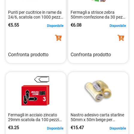
Punti per cucitrice in rame da
Fermagli a strisce zebra
24/6, scatola con 1000 pezzi
50mm confezione da 30 pezzi
kf01279 5705831012790
colorati 5705831020276
€5.55
€6.08
Disponibile
Disponibile
Confronta prodotto
Confronta prodotto
Fermagli in acciaio zincato
Nastro adesivo carta starline
29mm scatola da 100 pezzi
50mm x 50m beige per
alta qualità 8002057211134
mascherature edili
€3.25
€15.47
Disponibile
Disponibile
8025133037633