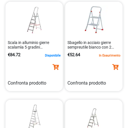
versatilità con Initpc. Forniamo tutto ciò di cui hai bisogno
per affrontare i tuoi progetti in altezza con fiducia.
Scala in alluminio gierre
Sbagello in acciaio gierre
scalamìa 5 gradini
sempreutile bianco con 2
8013186241534
gradini. 8013186010505
€84.72
€52.64
Disponibile
In Esaurimento
Confronta prodotto
Confronta prodotto