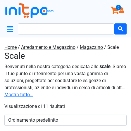
0
Search
for:
Home
/
Arredamento e Magazzino
/
Magazzino
/ Scale
Scale
Benvenuti nella nostra categoria dedicata alle
scale
. Siamo
il tuo punto di riferimento per una vasta gamma di
soluzioni, progettate per soddisfare le esigenze di
professionisti, aziende e individui in cerca di articoli di alta
qualità. Che tu abbia bisogno di scale per il lavoro, il fai da
Mostra tutto...
te o per uso domestico, troverai tutto ciò di cui hai bisogno
Visualizzazione di 11 risultati
qui. La sicurezza è fondamentale quando si tratta di
scale
.
Molte delle nostre soluzioni sono certificate e progettate
con funzioni di sicurezza aggiuntive per garantire
l’incolumità dell’utente. Scegli la qualità, la resistenza e la