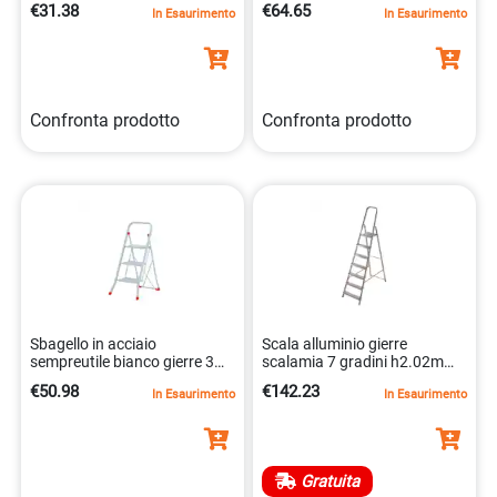
€31.38
€64.65
In Esaurimento
In Esaurimento
8013186013117
Confronta prodotto
Confronta prodotto
Sbagello in acciaio
Scala alluminio gierre
sempreutile bianco gierre 3
scalamia 7 gradini h2.02m
gradini alta 1.06 m
8013186241718
€50.98
€142.23
In Esaurimento
In Esaurimento
8013186010604
Gratuita