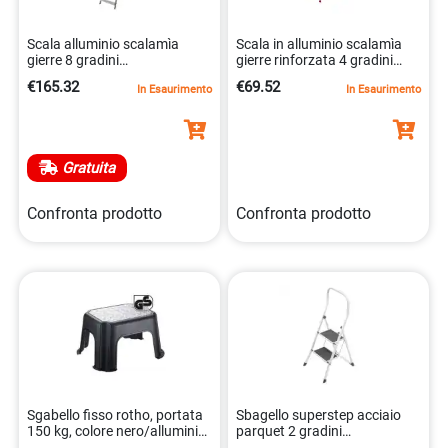
Scala alluminio scalamìa
Scala in alluminio scalamìa
gierre 8 gradini
gierre rinforzata 4 gradini
0.53×1.41×2.23m
8013186241428
€165.32
€69.52
In Esaurimento
In Esaurimento
8013186241824
Gratuita
Confronta prodotto
Confronta prodotto
Sgabello fisso rotho, portata
Sbagello superstep acciaio
150 kg, colore nero/alluminio,
parquet 2 gradini
antiurto. 7610859128881
bianco/grigio