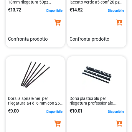
18mm rilegatura 50pz
laccato verde a5 conf 20 pz
5705831321151
8010151015756
€13.72
€14.52
Disponibile
Disponibile
Confronta prodotto
Confronta prodotto
Dorsi a spirale neri per
Dorsi plastici blu per
rilegatura a4 di 6 mm con 25
rilegatura professionale,
fogli 5705831240162
robusti, 6 mm.
€9.00
€10.01
Disponibile
Disponibile
077511534515