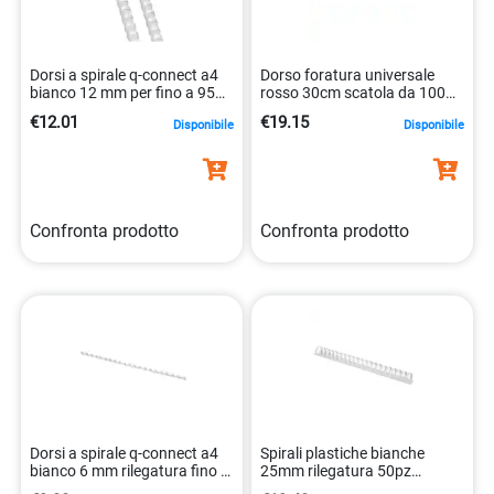
Dorsi a spirale q-connect a4
Dorso foratura universale
bianco 12 mm per fino a 95
rosso 30cm scatola da 100
fogli 5705831240230
pezzi 5706002022846
€12.01
€19.15
Disponibile
Disponibile
Confronta prodotto
Confronta prodotto
Dorsi a spirale q-connect a4
Spirali plastiche bianche
bianco 6 mm rilegatura fino a
25mm rilegatura 50pz
25 fogli 5705831240179
5705831321199