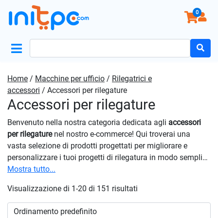
0
Search
for:
Home
/
Macchine per ufficio
/
Rilegatrici e
accessori
/ Accessori per rilegature
Accessori per rilegature
Benvenuto nella nostra categoria dedicata agli
accessori
per rilegature
nel nostro e-commerce! Qui troverai una
vasta selezione di prodotti progettati per migliorare e
personalizzare i tuoi progetti di rilegatura in modo semplice
ed efficace. Che tu stia lavorando su documenti, manuali,
Mostra tutto...
album fotografici o altri progetti, troverai tutto ciò di cui hai
Visualizzazione di 1-20 di 151 risultati
bisogno per completare le tue creazioni con stile. Inoltre,
troverai una varietà di strumenti utili, come taglierine,
piegatrici e perforatrici, progettati per semplificare il