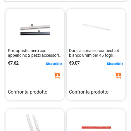
processo di rilegatura e garantire risultati precisi e
professionali. Esplora la nostra vasta selezione di
accessori per rilegature
oggi stesso e scopri come
possiamo aiutarti a migliorare i tuoi progetti e
presentazioni. Con la nostra combinazione di qualità,
varietà e convenienza, hai tutto il necessario per
raggiungere risultati sorprendenti ogni volta che ti dedichi
Portaposter nero con
Dorsi a spirale q-connect a4
alla rilegatura.
appendino 2 pezzi accessorio
bianco 8mm per 45 fogli
8004957011081
5705831240193
€7.62
€9.07
Disponibile
Disponibile
Confronta prodotto
Confronta prodotto