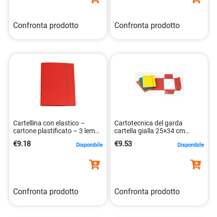
Confronta prodotto
Confronta prodotto
Cartellina con elastico –
Cartotecnica del garda
cartone plastificato – 3 lembi
cartella gialla 25×34 cm
– 25×34 cm – rosso –
elastico 8001182008596
€9.18
€9.53
Disponibile
Disponibile
Cartotecnica del Garda
Confronta prodotto
Confronta prodotto