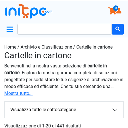
0
Search
for:
Home
/
Archivio e Classificazione
/ Cartelle in cartone
Cartelle in cartone
Benvenuti nella nostra vasta selezione di
cartelle in
cartone
! Esplora la nostra gamma completa di soluzioni
progettate per soddisfare le tue esigenze di archiviazione in
modo efficace ed efficiente. Che tu stia cercando una
soluzione per archiviare progetti, report, appunti scolastici o
Mostra tutto...
ricette di famiglia, le cartelle in cartone sono perfette in
ogni situazione. La loro struttura solida, unita ad una
Visualizza tutte le sottocategorie
chiusura sicura, garantisce che i contenuti rimangano
intatti e facilmente accessibili. Il nostro e-commerce si
Visualizzazione di 1-20 di 441 risultati
impegna nell’offrire una vasta gamma di soluzioni di alta