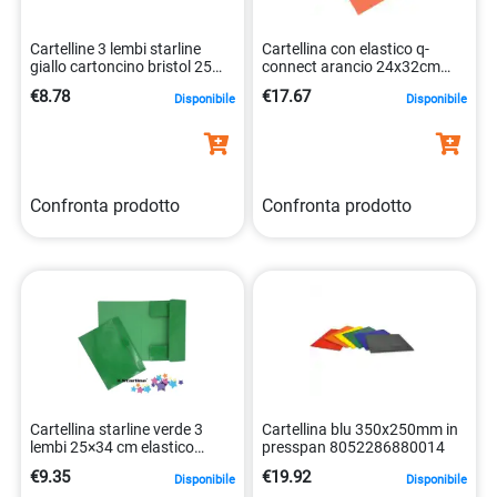
Cartelline 3 lembi starline
Cartellina con elastico q-
giallo cartoncino bristol 25
connect arancio 24x32cm
pezzi 200gr 8025133123183
cartoncino manilla
€8.78
€17.67
Disponibile
Disponibile
5705831021709
Confronta prodotto
Confronta prodotto
Cartellina starline verde 3
Cartellina blu 350x250mm in
lembi 25×34 cm elastico
presspan 8052286880014
8025133106452
€9.35
€19.92
Disponibile
Disponibile