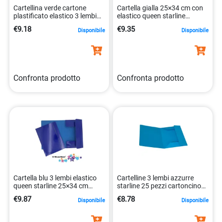
Cartellina verde cartone
Cartella gialla 25×34 cm con
plastificato elastico 3 lembi
elastico queen starline
25x34cm 8001182008954
cartone 8025133106513
€9.18
€9.35
Disponibile
Disponibile
Confronta prodotto
Confronta prodotto
Cartella blu 3 lembi elastico
Cartelline 3 lembi azzurre
queen starline 25×34 cm
starline 25 pezzi cartoncino
8025133106544
bristol 8025133123244
€9.87
€8.78
Disponibile
Disponibile