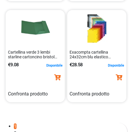
Cartellina verde 3 lembi
Exacompta cartellina
starline cartoncino bristol
24x32cm blu elastico
200gr 25 pezzi
cartoncino lustrato 400gr
€9.08
€28.58
Disponibile
Disponibile
8025133123282
3130632555023
Confronta prodotto
Confronta prodotto
1