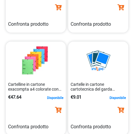
Confronta prodotto
Confronta prodotto
Cartelline in cartone
Cartelle in cartone
exacompta a4 colorate con
cartotecnica del garda
elastico. 3130638447100
azzurro 25×33 cm 50 pezzi
€47.64
€9.01
Disponibile
Disponibile
8001182005601
Confronta prodotto
Confronta prodotto