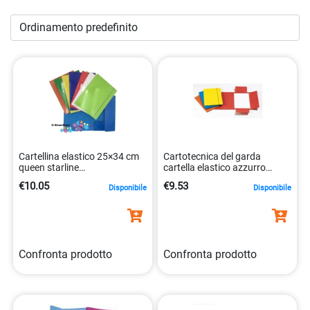
qualità, prodotte con materiali eco-friendly. Fai un passo
avanti verso un’organizzazione eco-compatibile e scopri la
robustezza e l’efficienza delle
cartelle in cartone
nel nostro
e-commerce. Quando l’efficienza incontra la sostenibilità,
l’organizzazione diventa un’arte.
Cartellina elastico 25×34 cm
Cartotecnica del garda
queen starline
cartella elastico azzurro
8025133106667
25x34cm 8001182008930
€10.05
€9.53
Disponibile
Disponibile
Confronta prodotto
Confronta prodotto