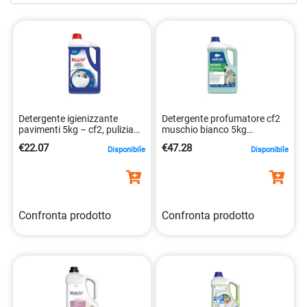
mercato, progettati per offrire prestazioni affidabili e
risultati di alta qualità. Esplora la nostra vasta selezione
oggi stesso e mantieni un ambiente di lavoro pulito, sicuro
e igienico per tutti i tuoi dipendenti e collaboratori.
Detergente igienizzante
Detergente profumatore cf2
pavimenti 5kg – cf2, pulizia
muschio bianco 5kg
superfici dure.
8050999572868
€22.07
€47.28
Disponibile
Disponibile
8054633831410
Confronta prodotto
Confronta prodotto