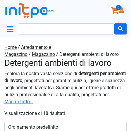
0
Search
for:
Home
/
Arredamento e
Magazzino
/
Magazzino
/ Detergenti ambienti di lavoro
Detergenti ambienti di lavoro
Esplora la nostra vasta selezione di
detergenti per ambienti
di lavoro
, progettati per garantire pulizia, igiene e sicurezza
negli ambienti lavorativi. Siamo qui per offrire prodotti di
pulizia professionali e di alta qualità, progettati per
mantenere i vostri spazi di lavoro puliti, sicuri e igienici. Che
Mostra tutto...
siate un’azienda che necessita di prodotti efficaci o un
Visualizzazione di 18 risultati
professionista che cerca soluzioni di pulizia affidabili,
troverete ciò di cui avete bisogno qui. Affidati a noi per
fornirti i migliori
detergenti per ambienti di lavoro
sul