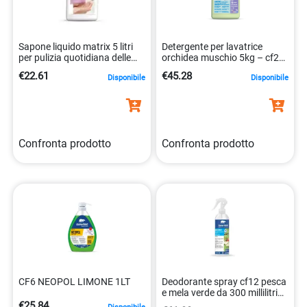
Sapone liquido matrix 5 litri
Detergente per lavatrice
per pulizia quotidiana delle
orchidea muschio 5kg – cf2
mani 8032680392627
18032680391078
€22.61
€45.28
Disponibile
Disponibile
Confronta prodotto
Confronta prodotto
CF6 NEOPOL LIMONE 1LT
Deodorante spray cf12 pesca
e mela verde da 300 millilitri
8050999573131
€25.84