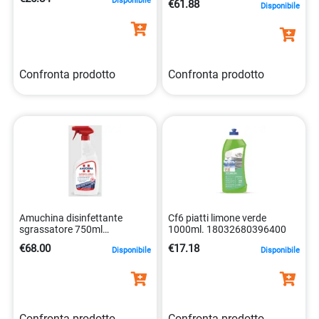
Disponibile
€61.88
Disponibile
Confronta prodotto
Confronta prodotto
Amuchina disinfettante
Cf6 piatti limone verde
sgrassatore 750ml
1000ml. 18032680396400
professionale
€68.00
€17.18
Disponibile
Disponibile
8000036029497
Confronta prodotto
Confronta prodotto