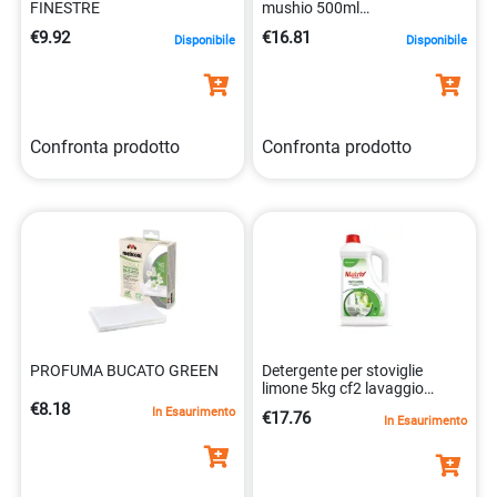
FINESTRE
mushio 500ml
dermatologicamente
€9.92
€16.81
Disponibile
Disponibile
8050999571106
Confronta prodotto
Confronta prodotto
PROFUMA BUCATO GREEN
Detergente per stoviglie
limone 5kg cf2 lavaggio
manuale 8032680392528
€8.18
In Esaurimento
€17.76
In Esaurimento