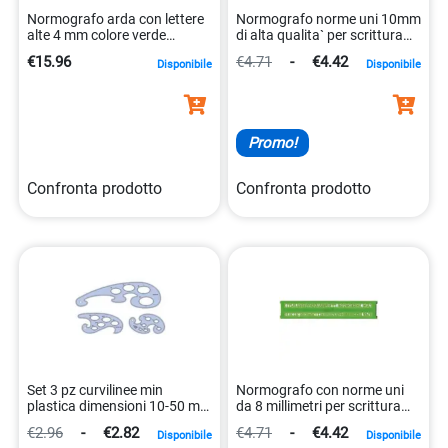
Normografo arda con lettere
Normografo norme uni 10mm
alte 4 mm colore verde
di alta qualita` per scrittura
flessibile 8003438030047
8003438300102
€15.96
€4.71
-
€4.42
Disponibile
Disponibile
Promo!
Confronta prodotto
Confronta prodotto
Set 3 pz curvilinee min
Normografo con norme uni
plastica dimensioni 10-50 mm
da 8 millimetri per scrittura
undefined 0079252215616
precisa. 8003438030085
€2.96
-
€2.82
€4.71
-
€4.42
Disponibile
Disponibile