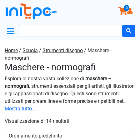
0
Search
for:
Home
/
Scuola
/
Strumenti disegno
/ Maschere -
normografi
Maschere - normografi
Esplora la nostra vasta collezione di
maschere –
normografi
, strumenti essenziali per gli artisti, gli illustratori
e gli appassionati di disegno. Questi sono strumenti
utilizzati per creare linee e forme precise e ripetibili nei
disegni, rendendo il processo di creazione artistica più
Mostra tutto...
efficiente e accurato. Da maschere circolari e ovali a
Visualizzazione di 14 risultati
normografi rettangolari e poligonali, troverai sicuramente lo
strumento perfetto per dare forma alla tua creatività. I
normografi sono realizzati con materiali di alta qualità,