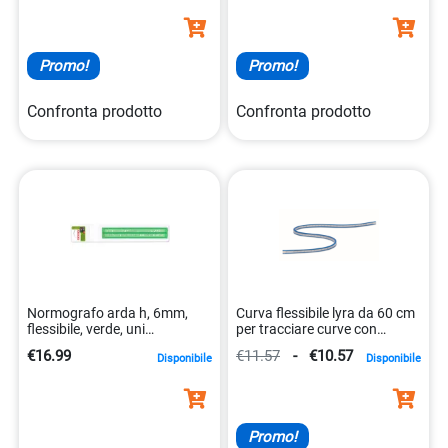
Promo!
Promo!
Confronta prodotto
Confronta prodotto
Normografo arda h, 6mm,
Curva flessibile lyra da 60 cm
flessibile, verde, uni
per tracciare curve con
8003438030061
facilità 8000825963643
€16.99
€11.57
-
€10.57
Disponibile
Disponibile
Promo!