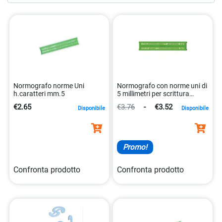
come plastica resistente o metallo leggero, garantendo una
durata e una stabilità ottimali durante l’uso. Affidati a noi
per fornirti gli strumenti di disegno di cui hai bisogno per
esprimere la tua creatività in modo completo e dettagliato.
Esplora la nostra selezione
maschere – normografi
oggi
stesso e inizia a creare capolavori artistici unici e
personalizzati!
Normografo norme Uni
Normografo con norme uni di
h.caratteri mm.5
5 millimetri per scrittura
precisa 8003438030054
€2.65
€3.76
-
€3.52
Disponibile
Disponibile
Promo!
Confronta prodotto
Confronta prodotto