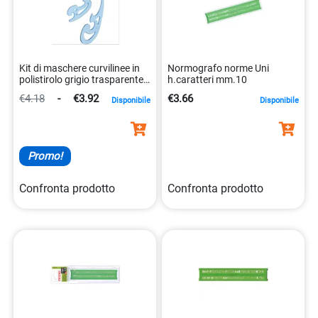
Kit di maschere curvilinee in
Normografo norme Uni
polistirolo grigio trasparente
h.caratteri mm.10
serie 3 8003438412003
€4.18
-
€3.92
€3.66
Disponibile
Disponibile
Promo!
Confronta prodotto
Confronta prodotto