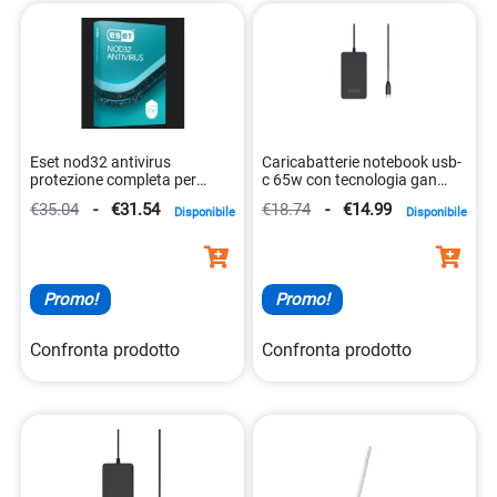
Eset nod32 antivirus
Caricabatterie notebook usb-
protezione completa per
c 65w con tecnologia gan
computer 8588009845218
8431775036338
€35.04
-
€31.54
€18.74
-
€14.99
Disponibile
Disponibile
Promo!
Promo!
Confronta prodotto
Confronta prodotto