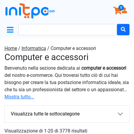
0
Search
for:
Home
/
Informatica
/ Computer e accessori
Computer e accessori
Benvenuto nella sezione dedicata ai
computer e accessori
del nostro e-commerce. Qui troverai tutto ciò di cui hai
bisogno per creare la tua postazione informatica ideale, sia
che tu sia un professionista del settore o un appassionato
di tecnologia. Esplora la nostra vasta gamma di prodotti,
Mostra tutto...
comprendente computer desktop, laptop, periferiche,
componenti hardware e molto altro ancora. Scegli tra
Visualizza tutte le sottocategorie
desktop potenti e personalizzabili, laptop leggeri e versatili,
o workstation ad alte prestazioni progettate per affrontare i
Visualizzazione di 1-20 di 3778 risultati
carichi di lavoro più impegnativi. Affidati alla nostra