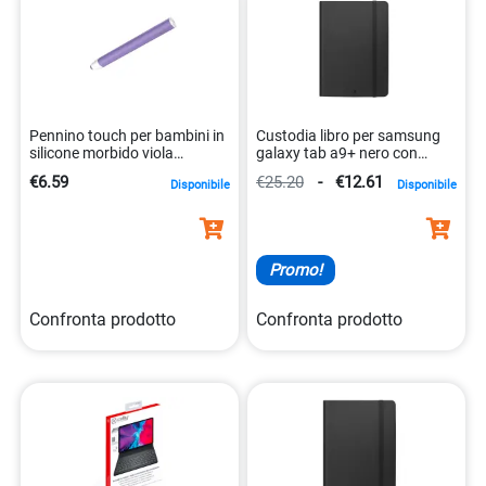
Pennino touch per bambini in
Custodia libro per samsung
silicone morbido viola
galaxy tab a9+ nero con
8021735218401
stand 8021735207429
€6.59
€25.20
-
€12.61
Disponibile
Disponibile
Promo!
Confronta prodotto
Confronta prodotto