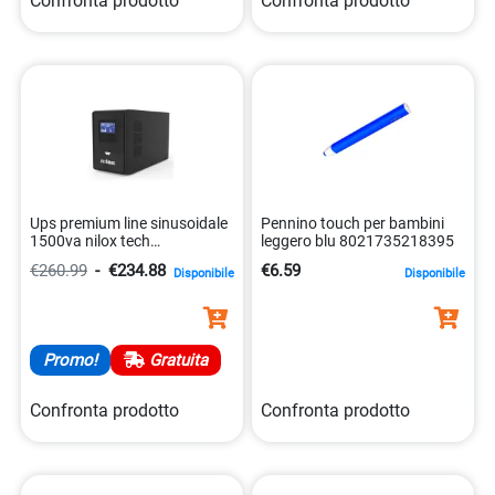
Confronta prodotto
Confronta prodotto
Ups premium line sinusoidale
Pennino touch per bambini
1500va nilox tech
leggero blu 8021735218395
8431775035805
€260.99
-
€234.88
€6.59
Disponibile
Disponibile
Promo!
Gratuita
Confronta prodotto
Confronta prodotto