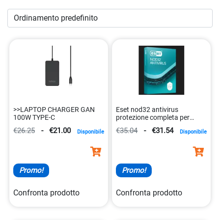
esperienza nel settore dell’informatica e dell’e-commerce
per trovare i migliori
computer e accessori
per le tue
esigenze. Esplora la nostra collezione oggi stesso e porta il
tuo setup informatico al livello successivo!
>>LAPTOP CHARGER GAN
Eset nod32 antivirus
100W TYPE-C
protezione completa per
computer, versione 1 anno
€26.25
-
€21.00
€35.04
-
€31.54
Disponibile
Disponibile
8588009845201
Promo!
Promo!
Confronta prodotto
Confronta prodotto