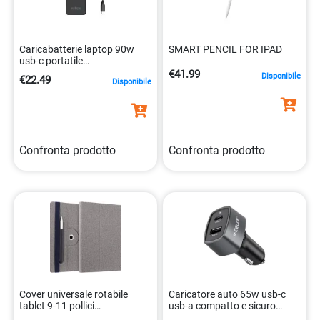
Caricabatterie laptop 90w
SMART PENCIL FOR IPAD
usb-c portatile
8431775036345
€41.99
Disponibile
€22.49
Disponibile
Confronta prodotto
Confronta prodotto
Cover universale rotabile
Caricatore auto 65w usb-c
tablet 9-11 pollici
usb-a compatto e sicuro
8021735204077
8021735220947