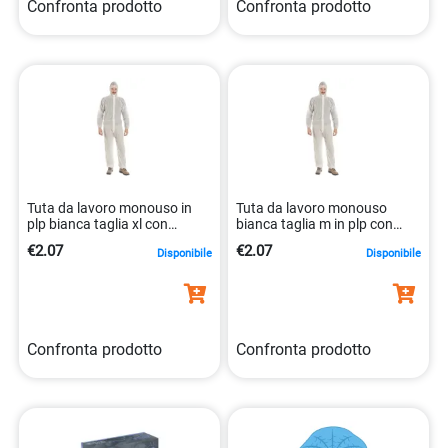
Confronta prodotto
Confronta prodotto
Tuta da lavoro monouso in
Tuta da lavoro monouso
plp bianca taglia xl con
bianca taglia m in plp con
elastico 8057714901026
cappuccio elastico
€2.07
€2.07
Disponibile
Disponibile
8057714900982
Confronta prodotto
Confronta prodotto