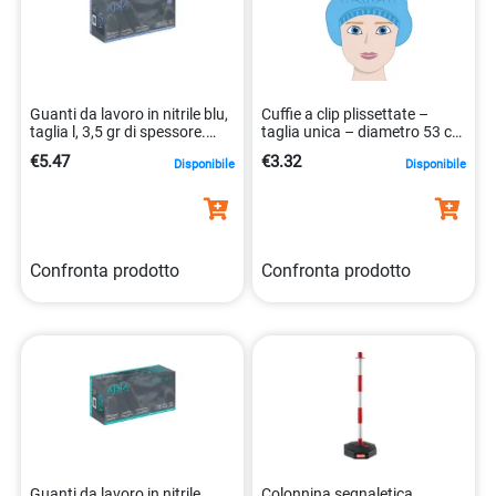
Guanti da lavoro in nitrile blu,
Cuffie a clip plissettate –
taglia l, 3,5 gr di spessore.
taglia unica – diametro 53 cm
8014114001701
– PLP – azzurro – Worker –
€5.47
€3.32
Disponibile
Disponibile
conf. 100 pezzi
Confronta prodotto
Confronta prodotto
Guanti da lavoro in nitrile,
Colonnina segnaletica