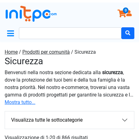
0
Search
for:
Home
/
Prodotti per comunità
/ Sicurezza
Sicurezza
Benvenuti nella nostra sezione dedicata alla
sicurezza
,
dove la protezione dei tuoi beni e della tua famiglia è la
nostra priorità. Nel nostro e-commerce, troverai una vasta
gamma di prodotti progettati per garantire la sicurezza e la
tranquillità in casa, sul lavoro o ovunque tu vada. Con i
Mostra tutto...
nostri prodotti, puoi monitorare e proteggere la tua casa
dagli intrusi e dalle intrusioni indesiderate. Inoltre, anche la
Visualizza tutte le sottocategorie
protezione e la prevenzione sul posto di lavoro sono
essenziali per assicurare la salute e il benessere dei
Visualizzazione di 1-20 di 866 risultati
dipendenti e prevenire incidenti sul lavoro. Scegliendo i