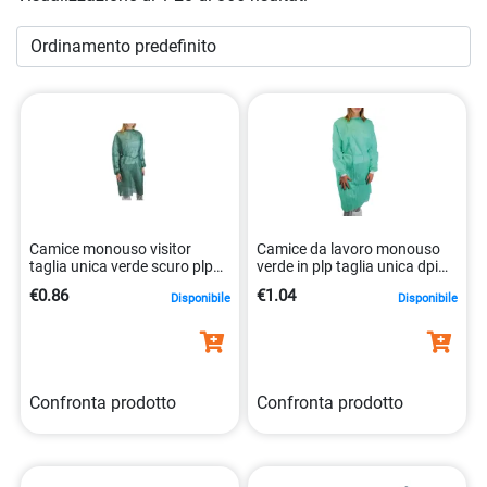
nostri prodotti di sicurezza, puoi dormire sonni tranquilli
sapendo di avere preso le precauzioni necessarie per
proteggere te stesso, la tua famiglia e i tuoi beni. Esplora la
nostra vasta selezione di prodotti di
sicurezza
oggi stesso
e investi nella tua tranquillità.
Camice monouso visitor
Camice da lavoro monouso
taglia unica verde scuro plp
verde in plp taglia unica dpi
18gr 8057714904805
categoria i 8057714904782
€0.86
€1.04
Disponibile
Disponibile
Confronta prodotto
Confronta prodotto