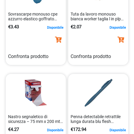
Sovrascarpe monouso cpe
Tuta da lavoro monouso
azzurro elastico goffrato
bianca worker taglia l in plp
worker taglia unica
antipolvere 8057714901002
€3.43
€2.07
Disponibile
Disponibile
8057714900104
Confronta prodotto
Confronta prodotto
Nastro segnaletico di
Penna detectabile retrattile
sicurezza – 75 mm x 200 mt
lunga durata blu flesh
– rosso/bianco – Viva
sicurezza 1670
€4.27
€172.94
Disponibile
Disponibile