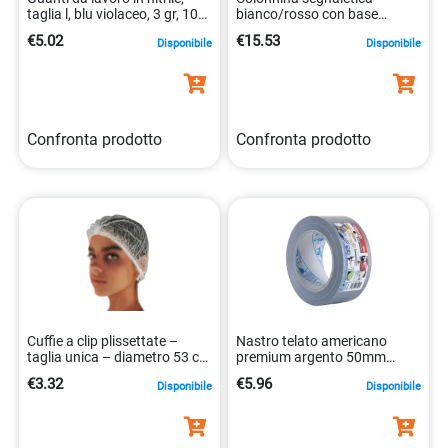
taglia l, blu violaceo, 3 gr, 100
bianco/rosso con base
pezzi 8014114018198
riempibile in acqua/sabbia
€5.02
€15.53
Disponibile
Disponibile
8004878662867
Confronta prodotto
Confronta prodotto
Cuffie a clip plissettate –
Nastro telato americano
taglia unica – diametro 53 cm
premium argento 50mm
– PLP – bianco – Worker –
resistente all`acqua
€3.32
€5.96
Disponibile
Disponibile
conf. 100 pezzi
8014846535901