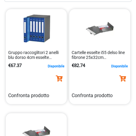
dettagli sono elementi che distinguono i nostri prodotti,
rendendoli una scelta prediletta sia per i professionisti che
per gli studenti.
Gruppo raccoglitori 2 anelli
Cartelle esselte i55 delso line
blu dorso 4cm esselte
fibrone 25x32cm
1800415719655
1800415795504
€67.37
€82.74
Disponibile
Disponibile
Confronta prodotto
Confronta prodotto