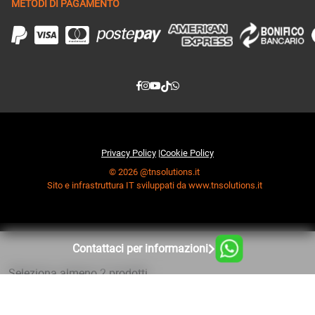
METODI DI PAGAMENTO
Privacy Policy
|
Cookie Policy
© 2026 @tnsolutions.it
Sito e infrastruttura IT sviluppati da www.tnsolutions.it
Contattaci per informazioni
Seleziona almeno 2 prodotti
da confrontare