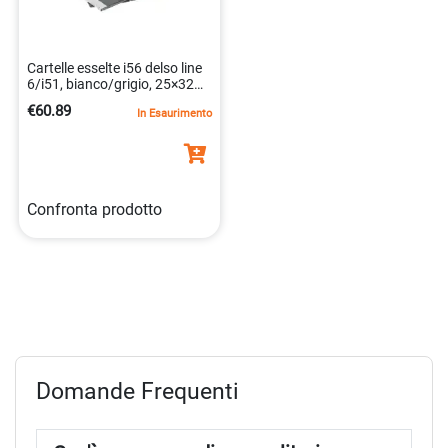
Cartelle esselte i56 delso line
6/i51, bianco/grigio, 25×32
cm. 1800415795604
€60.89
In Esaurimento
Confronta prodotto
Domande Frequenti