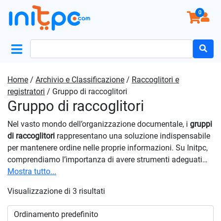
0
Search
for:
Home
/
Archivio e Classificazione
/
Raccoglitori e
registratori
/ Gruppo di raccoglitori
Gruppo di raccoglitori
Nel vasto mondo dell’organizzazione documentale, i
gruppi
di raccoglitori
rappresentano una soluzione indispensabile
per mantenere ordine nelle proprie informazioni. Su Initpc,
comprendiamo l’importanza di avere strumenti adeguati
per l’archiviazione, e pertanto offriamo una gamma di
Mostra tutto...
gruppi di raccoglitori
per soddisfare ogni esigenza di
Visualizzazione di 3 risultati
classificazione. Ogni prodotto è stato attentamente testato
per assicurare resistenza e longevità. La qualità del
materiale, la robustezza della struttura e la precisione dei