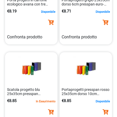
ecologico avana con tre
dorso 6cm presspan euro-
bottoni 35×25 cm
cp06gr 8052286880236
€8.19
€8.71
Disponibile
Disponibile
8055731910366
Confronta prodotto
Confronta prodotto
Scatola progetto blu
Portaprogetti presspan rosso
25x35cm presspan
25x35cm dorso 10cm
monolucido dorso 10cm
8052286880335
€8.85
€8.85
In Esaurimento
Disponibile
cp10blu 8052286880311