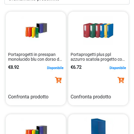
importanti, disegni artistici o progetti di lavoro, le nostre
scatole rappresentano la sintesi perfetta tra funzionalità e
estetica. Ti invitiamo a navigare nella nostra categoria di
scatole progetto con elastico
e a scoprire come
l’archiviazione possa diventare un’esperienza piacevole e
stilizzata.
Portaprogetti in presspan
Portaprogetti plus ppl
monolucido blu con dorso da
azzurro scatola progetto con
15 cm 8052286880434
elastico 8015687001075
€8.92
€6.72
Disponibile
Disponibile
Confronta prodotto
Confronta prodotto