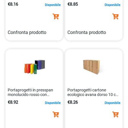
€8.16
€8.85
Disponibile
Disponibile
8055731910359
Confronta prodotto
Confronta prodotto
Portaprogetti in presspan
Portaprogetti cartone
monolucido rosso con
ecologico avana dorso 10 cm
chiusura a 3 bottoni.
chiusura tre bottoni
€8.92
€8.26
Disponibile
Disponibile
8052286880458
8055731910373
Confronta prodotto
Confronta prodotto