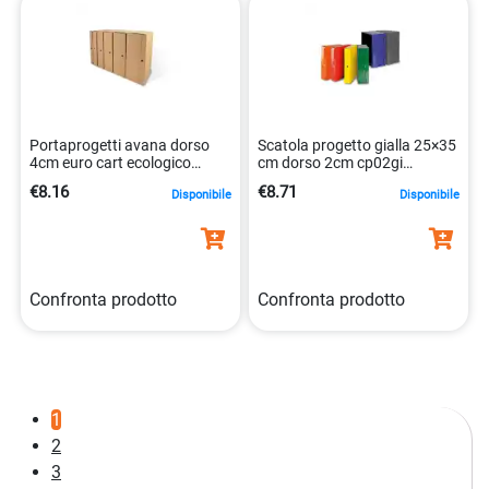
Portaprogetti avana dorso
Scatola progetto gialla 25×35
4cm euro cart ecologico
cm dorso 2cm cp02gi
35x25cm 8055731911981
8052286880083
€8.16
€8.71
Disponibile
Disponibile
Confronta prodotto
Confronta prodotto
1
2
3
…