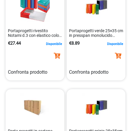
Portaprogetti rivestito
Portaprogetti verde 25×35 cm
Notami d.3 con elastico colori
in presspan monolucido
assortiti
dorso 12 cm cp12ve
€27.44
€8.89
Disponibile
Disponibile
8052286880403
Confronta prodotto
Confronta prodotto
Porta progetti in cartone
Portaprogetti grigio 25x35cm