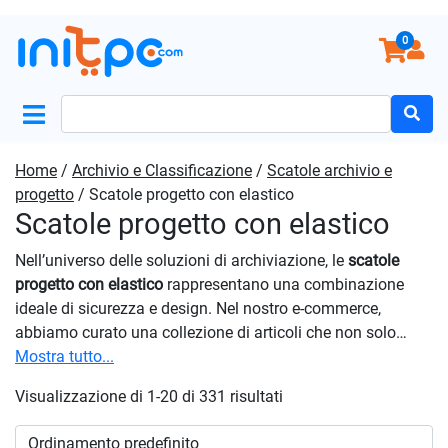
0
Search
for:
Home
/
Archivio e Classificazione
/
Scatole archivio e
progetto
/ Scatole progetto con elastico
Scatole progetto con elastico
Nell’universo delle soluzioni di archiviazione, le
scatole
progetto con elastico
rappresentano una combinazione
ideale di sicurezza e design. Nel nostro e-commerce,
abbiamo curato una collezione di articoli che non solo
garantiscono una protezione ottimale dei documenti, ma lo
Mostra tutto...
fanno con uno stile ineguagliabile. L’elastico garantisce che
Visualizzazione di 1-20 di 331 risultati
i contenuti siano sempre ben sigillati e protetti, prevenendo
spostamenti accidentali e mantenendo i documenti in
perfette condizioni. Che tu stia archiviando documenti