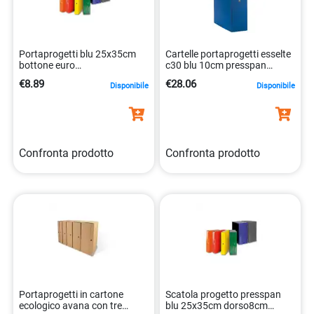
Portaprogetti blu 25x35cm
Cartelle portaprogetti esselte
bottone euro
c30 blu 10cm presspan
8052286880373
biverniciato 8004157330050
€8.89
€28.06
Disponibile
Disponibile
Confronta prodotto
Confronta prodotto
Portaprogetti in cartone
Scatola progetto presspan
ecologico avana con tre
blu 25x35cm dorso8cm
bottoni da 25×35 cm.
bottoneeuro 8052286880250