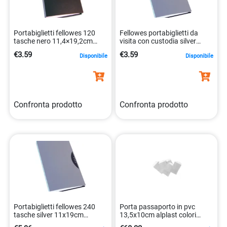
Portabiglietti fellowes 120
Fellowes portabiglietti da
tasche nero 11,4×19,2cm
visita con custodia silver
8015687017977
11x19cm 8015687018301
€3.59
€3.59
Disponibile
Disponibile
Confronta prodotto
Confronta prodotto
Portabiglietti fellowes 240
Porta passaporto in pvc
tasche silver 11x19cm
13,5x10cm alplast colori
8015687018318
assortiti 8015915010121