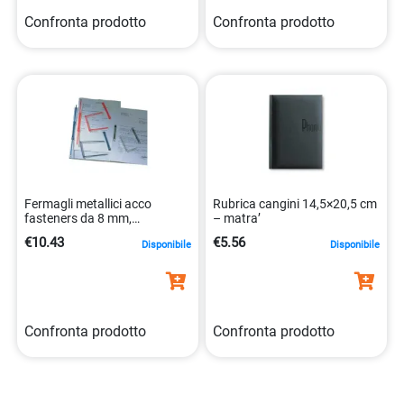
Confronta prodotto
Confronta prodotto
Fermagli metallici acco
Rubrica cangini 14,5×20,5 cm
fasteners da 8 mm,
– matra’
confezione da 50 pezzi
€10.43
€5.56
Disponibile
Disponibile
5011858708500
Confronta prodotto
Confronta prodotto