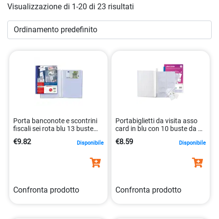
Visualizzazione di 1-20 di 23 risultati
Scopri la varietà dei materiali, dai più classici ai più
innovativi, e le finiture di ogni prodotto, perché sappiamo
che ogni dettaglio conta quando si tratta di stile e
funzionalità. Fai shopping con noi e assicurati un
portabiglietti
o una
rubrica
che non solo soddisfa le tue
esigenze ma riflette anche la tua personalità.
Porta banconote e scontrini
Portabiglietti da visita asso
fiscali sei rota blu 13 buste
card in blu con 10 buste da 10
60×30 cm 8004972029948
tasche 8004972007847
€9.82
€8.59
Disponibile
Disponibile
Confronta prodotto
Confronta prodotto