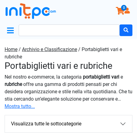
0
Search
for:
Home
/
Archivio e Classificazione
/ Portabiglietti vari e
rubriche
Portabiglietti vari e rubriche
Nel nostro e-commerce, la categoria
portabiglietti vari
e
rubriche
offre una gamma di prodotti pensati per chi
desidera organizzazione e stile nella vita quotidiana. Che tu
stia cercando un’elegante soluzione per conservare e
presentare le tue carte da visita in modo professionale o
Mostra tutto...
una’ idea di design per tenere traccia dei tuoi contatti più
preziosi, abbiamo ciò che fa per te. Grazie alla nostra
Visualizza tutte le sottocategorie
attenta selezione, garantiamo articoli di qualità, ideali per
l’ufficio, gli appuntamenti di lavoro o l’uso quotidiano.