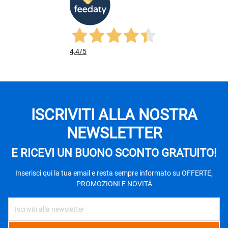
4,4
/5
ISCRIVITI ALLA NOSTRA
NEWSLETTER
E RICEVI UN BUONO SCONTO GRATUITO!
Inserisci qui la tua email e resta sempre informato su OFFERTE,
PROMOZIONI E NOVITÁ