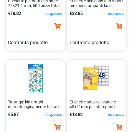
Etichette per data cartridge,
Etichette tico copy fluo 99×67
72×21.1 mm, 600 pezzi totali
mm per stampanti laser
5014702006067
8007827270250
€18.82
€33.85
Disponibile
Disponibile
Confronta prodotto
Confronta prodotto
Tatuaggi kid draghi
Etichette adesive bianche
dermatologicamente testati 1
45x21mm per stampanti
foglio 4004182567517
laser 5014702106378
€5.87
€18.82
Disponibile
Disponibile