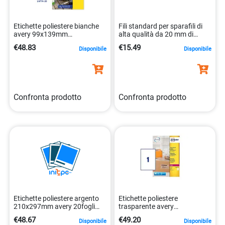
Etichette poliestere bianche
Fili standard per sparafili di
avery 99x139mm
alta qualità da 20 mm di
5014702106354
lunghezza. 5014702023460
€48.83
€15.49
Disponibile
Disponibile
Confronta prodotto
Confronta prodotto
Etichette poliestere argento
Etichette poliestere
210x297mm avery 20fogli
trasparente avery
4004182144299
210x297mm laser a4
€48.67
€49.20
Disponibile
Disponibile
5014702106279