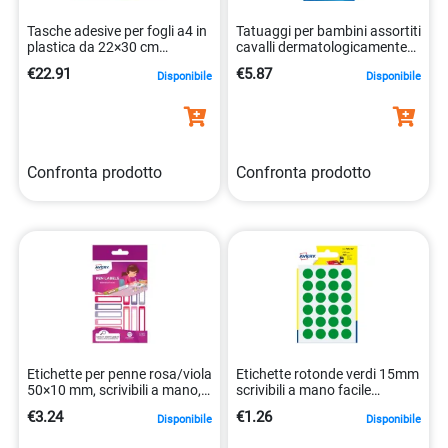
Tasche adesive per fogli a4 in
Tatuaggi per bambini assortiti
plastica da 22×30 cm
cavalli dermatologicamente
4004182048481
testati 4004182566817
€22.91
€5.87
Disponibile
Disponibile
Confronta prodotto
Confronta prodotto
Etichette per penne rosa/viola
Etichette rotonde verdi 15mm
50×10 mm, scrivibili a mano,
scrivibili a mano facile
30 pezzi 5014702137600
5014702026355
€3.24
€1.26
Disponibile
Disponibile