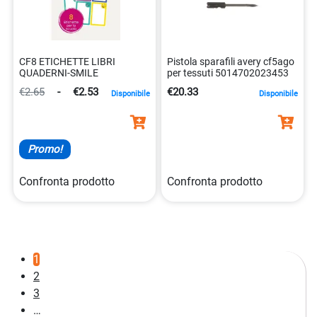
CF8 ETICHETTE LIBRI
Pistola sparafili avery cf5ago
QUADERNI-SMILE
per tessuti 5014702023453
€2.65
-
€2.53
€20.33
Disponibile
Disponibile
Promo!
Confronta prodotto
Confronta prodotto
1
2
3
…