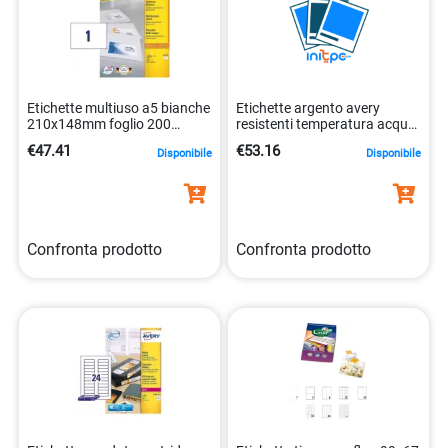
Etichette multiuso a5 bianche
Etichette argento avery
210x148mm foglio 200
resistenti temperatura acqua
etichette adesive
sporco per pc
€47.41
€53.16
Disponibile
Disponibile
4004182061350
4004182144268
Confronta prodotto
Confronta prodotto