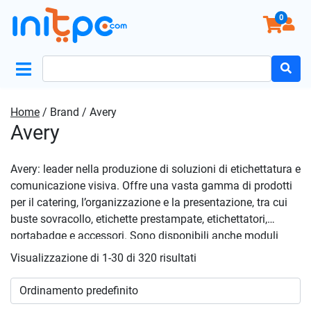
0
Search
for:
Home
/ Brand / Avery
Avery
Avery: leader nella produzione di soluzioni di etichettatura e
comunicazione visiva. Offre una vasta gamma di prodotti
per il catering, l’organizzazione e la presentazione, tra cui
buste sovracollo, etichette prestampate, etichettatori,
portabadge e accessori. Sono disponibili anche moduli
continui a 1 copia, dorsi per registratori e soluzioni per la
Visualizzazione di 1-30 di 320 risultati
visual e comunicazione, come colle e nastri adesivi, carta
speciale per laser e cucitrici e perforatori. Inoltre, Avery
propone portanomi, carta per usi professionali, cartelline