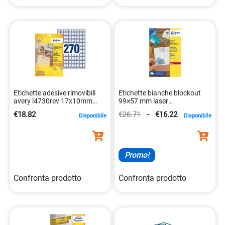
Etichette adesive rimovibili
Etichette bianche blockout
avery l4730rev 17x10mm
99×57 mm laser
bianche 5014702106415
5014702139932
€18.82
€26.71
-
€16.22
Disponibile
Disponibile
Promo!
Confronta prodotto
Confronta prodotto