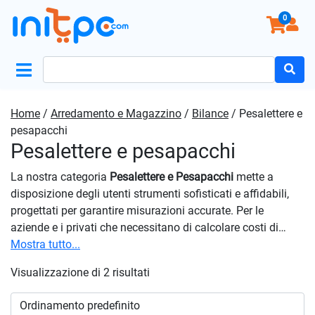
0
Search
for:
Home
/
Arredamento e Magazzino
/
Bilance
/ Pesalettere e
pesapacchi
Pesalettere e pesapacchi
La nostra categoria
Pesalettere e Pesapacchi
mette a
disposizione degli utenti strumenti sofisticati e affidabili,
progettati per garantire misurazioni accurate. Per le
aziende e i privati che necessitano di calcolare costi di
spedizione o verificare il peso di corrispondenza e pacchi,
Mostra tutto...
le nostre soluzioni offrono precisione millimetrica,
Visualizzazione di 2 risultati
assicurando che ogni lettera raggiunga la sua destinazione
senza intoppi. Per coloro che gestiscono spedizioni di
maggiore volume o peso, i nostri prodotti sono strumenti