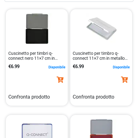
marcatura impeccabile in ogni occasione.
Cuscinetto per timbri q-
Cuscinetto per timbro q-
connect nero 11×7 cm in
connect 11×7 cm in metallo
metallo 5705831252110
neutro ricaricabile
€6.99
€6.99
Disponibile
Disponibile
5705831252141
Confronta prodotto
Confronta prodotto