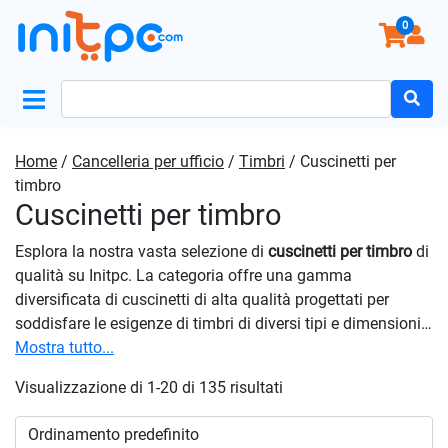
0
Search
for:
Home
/
Cancelleria per ufficio
/
Timbri
/ Cuscinetti per
timbro
Cuscinetti per timbro
Esplora la nostra vasta selezione di
cuscinetti per timbro
di
qualità su Initpc. La categoria offre una gamma
diversificata di cuscinetti di alta qualità progettati per
soddisfare le esigenze di timbri di diversi tipi e dimensioni.
Scegli tra una varietà di formati e colori per personalizzare
Mostra tutto...
la tua esperienza di timbratura e ottenere risultati
Visualizzazione di 1-20 di 135 risultati
professionali. Rinnova il tuo set di timbri con i migliori
cuscinetti per timbro
disponibili. Scegli la qualità, scegli la
versatilità – Scegli i nostri cuscinetti per timbro per una