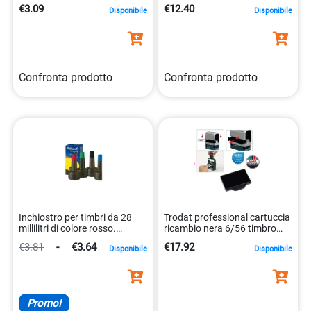
definito 8007509148143
019008518042
€3.09
€12.40
Disponibile
Disponibile
Confronta prodotto
Confronta prodotto
Inchiostro per timbri da 28
Trodat professional cartuccia
millilitri di colore rosso.
ricambio nera 6/56 timbro
4012700351227
printy 9008056015284
€3.81
-
€3.64
€17.92
Disponibile
Disponibile
Promo!