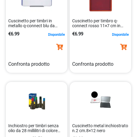
Cuscinetto per timbri in
Cuscinetto per timbro q-
metallo q-connect blu da
connect rosso 11×7 cm in
11×7 cm 5705831252097
metallo kf25212
€6.99
€6.99
Disponibile
Disponibile
5705831252127
Confronta prodotto
Confronta prodotto
Inchiostro per timbri senza
Cuscinetto metal inchiostrato
olio da 28 millilitri di colore
n.2 cm.8×12 nero
nero 4012700351197