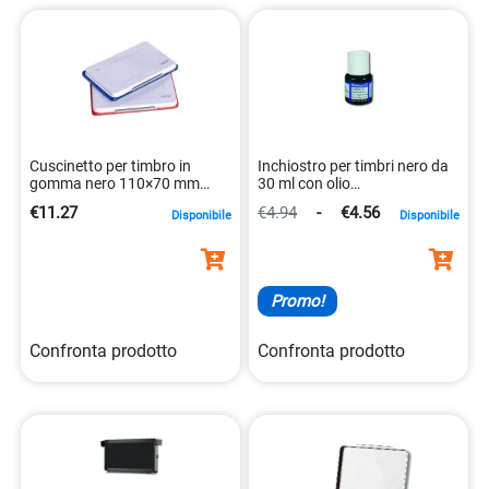
Cuscinetto per timbro in
Inchiostro per timbri nero da
gomma nero 110×70 mm
30 ml con olio
8014035003426
4012700351357
€11.27
€4.94
-
€4.56
Disponibile
Disponibile
Promo!
Confronta prodotto
Confronta prodotto