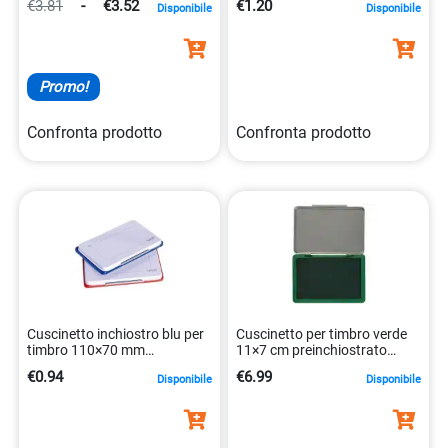
€3.81
-
€3.52
€1.20
Disponibile
Disponibile
Promo!
Confronta prodotto
Confronta prodotto
Cuscinetto inchiostro blu per
Cuscinetto per timbro verde
timbro 110×70 mm
11×7 cm preinchiostrato
8014035003419
metallo kf25210
€0.94
€6.99
Disponibile
Disponibile
5705831252103