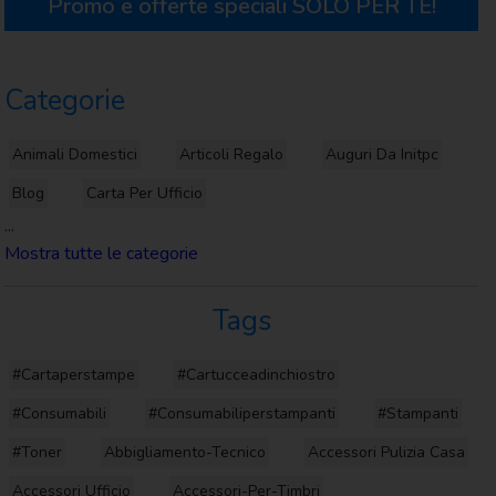
Promo e offerte speciali
SOLO PER TE!
Categorie
Animali Domestici
Articoli Regalo
Auguri Da Initpc
Blog
Carta Per Ufficio
...
Mostra tutte le categorie
Tags
#cartaperstampe
#cartucceadinchiostro
#consumabili
#consumabiliperstampanti
#stampanti
#toner
Abbigliamento-Tecnico
Accessori Pulizia Casa
Accessori Ufficio
Accessori-Per-Timbri