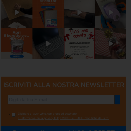
ISCRIVITI ALLA NOSTRA NEWSLETTER
Dichiaro di aver letto, compreso ed accettato
*
L'informativa sulla privacy D.lgs.196/03 e BUCC. modifiche del sito.