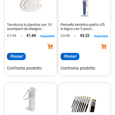
Tavolozza in plastica con 10
Pennello sintetico piatto cf5
scomparti da disegno
in legno con 5 pezzi
8007509032794
8007509107966
€1.94
-
€1.84
€3.40
-
€3.22
Disponibile
Disponibile
Promo!
Promo!
Confronta prodotto
Confronta prodotto