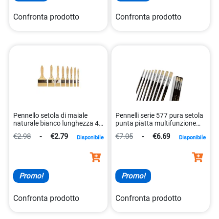
Confronta prodotto
Confronta prodotto
Pennello setola di maiale
Pennelli serie 577 pura setola
naturale bianco lunghezza 40
punta piatta multifunzione
cm 8004957109245
8007509577141
€2.98
-
€2.79
€7.05
-
€6.69
Disponibile
Disponibile
Promo!
Promo!
Confronta prodotto
Confronta prodotto