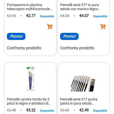
Portapenne in plastica
Pennelli serie 577 in pura
telescopico multifunzionale di
setola con manico legno
alta qualita` 8007509012017
8007509057780
€2.93
-
€2.77
€4.28
-
€4.07
Disponibile
Disponibile
Promo!
Promo!
Confronta prodotto
Confronta prodotto
Pennello syntex tondo da 5
Pennelli serie 577 punta
pezzi in legno e sintetico di
piatta in pura setola
alta qualità 8007509107997
multifunzione legno
€3.40
-
€3.22
€2.63
-
€2.49
Disponibile
Disponibile
8007509057728