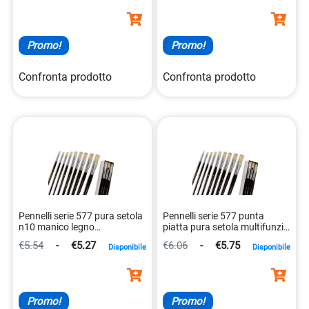
Promo!
Promo!
Confronta prodotto
Confronta prodotto
Pennelli serie 577 pura setola
Pennelli serie 577 punta
n10 manico legno
piatta pura setola multifunzio
multifunzione
8007509577127
€5.54
-
€5.27
€6.06
-
€5.75
Disponibile
Disponibile
8007509577103
Promo!
Promo!