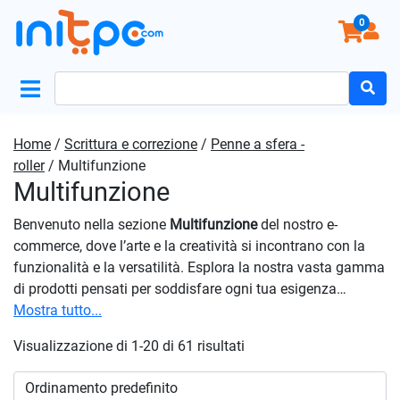
0
Search
for:
Home
/
Scrittura e correzione
/
Penne a sfera -
roller
/ Multifunzione
Multifunzione
Benvenuto nella sezione
Multifunzione
del nostro e-
commerce, dove l’arte e la creatività si incontrano con la
funzionalità e la versatilità. Esplora la nostra vasta gamma
di prodotti pensati per soddisfare ogni tua esigenza
artistica, dalle penne multicolore ai set completi per la
Mostra tutto...
pittura. Le nostre penne sono progettate per offrire
Visualizzazione di 1-20 di 61 risultati
precisione e versatilità, consentendoti di disegnare, scrivere
e annotare con facilità. Dai colori acrilici alle matite
colorate, dai pennelli di diverse dimensioni ai supporti per