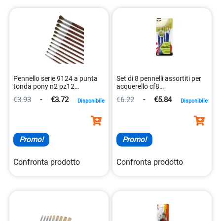
Pennello serie 9124 a punta
Set di 8 pennelli assortiti per
tonda pony n2 pz12
acquerello cf8
8007509912423
8004957116519
€3.93
-
€3.72
€6.22
-
€5.84
Disponibile
Disponibile
Promo!
Promo!
Confronta prodotto
Confronta prodotto