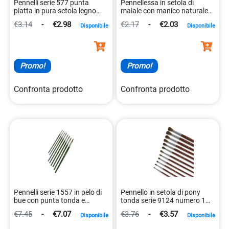
Pennelli serie 577 punta
Pennellessa in setola di
piatta in pura setola legno
maiale con manico naturale
8007509057742
8004957109221
€3.14
-
€2.98
€2.17
-
€2.03
Disponibile
Disponibile
Promo!
Promo!
Confronta prodotto
Confronta prodotto
Pennelli serie 1557 in pelo di
Pennello in setola di pony
bue con punta tonda e
tonda serie 9124 numero 1
manico in legno
misura 12 8007509912416
€7.45
-
€7.07
€3.76
-
€3.57
Disponibile
Disponibile
8007509155721