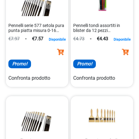
Pennelli serie 577 setola pura
Pennelli tondi assortiti in
punta piatta misura 0-16
blister da 12 pezzi
8007509577165
multifunzionale
€7.97
-
€7.57
€4.73
-
€4.43
Disponibile
Disponibile
8004957080261
Promo!
Promo!
Confronta prodotto
Confronta prodotto