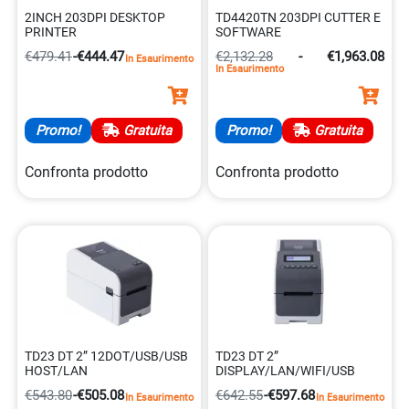
2INCH 203DPI DESKTOP
TD4420TN 203DPI CUTTER E
PRINTER
SOFTWARE
€479.41
-
€444.47
€2,132.28
-
€1,963.08
In Esaurimento
In Esaurimento
Promo!
Gratuita
Promo!
Gratuita
Confronta prodotto
Confronta prodotto
TD23 DT 2” 12DOT/USB/USB
TD23 DT 2”
HOST/LAN
DISPLAY/LAN/WIFI/USB
€543.80
-
€505.08
€642.55
-
€597.68
In Esaurimento
In Esaurimento