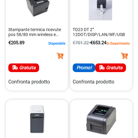
Stampante termica ricevute
TD23 DT 2”
pos 58/80 mm wireless e
12DOT/DISP/LAN/WF/USB
taglierina 4015867195710
€205.89
€701.22
-
€653.24
Disponibile
In Esaurimento
Gratuita
Promo!
Gratuita
Confronta prodotto
Confronta prodotto