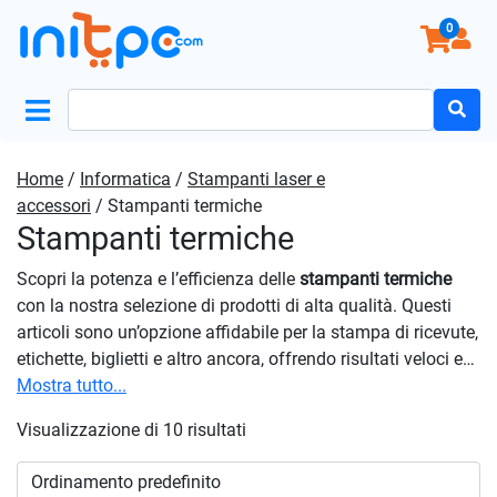
0
Search
for:
Home
/
Informatica
/
Stampanti laser e
accessori
/ Stampanti termiche
Stampanti termiche
Scopri la potenza e l’efficienza delle
stampanti termiche
con la nostra selezione di prodotti di alta qualità. Questi
articoli sono un’opzione affidabile per la stampa di ricevute,
etichette, biglietti e altro ancora, offrendo risultati veloci e
nitidi senza l’uso di inchiostro o toner. Con la loro capacità
Mostra tutto...
di stampare rapidamente e in modo efficiente su materiali
Visualizzazione di 10 risultati
termici sensibili al calore, queste proposte offrono una
soluzione conveniente e affidabile per una vasta gamma di
applicazioni. Con i nostri prodotti, puoi ottenere risultati di