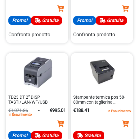
Promo!
Gratuita
Promo!
Gratuita
Confronta prodotto
Confronta prodotto
TD23 DT 2” DISP
Stampante termica pos 58-
TASTI/LAN/WF/USB
80mm con taglierina
4015867242551
€1,071.86
-
€995.01
€188.41
In Esaurimento
In Esaurimento
Promo!
Gratuita
Gratuita