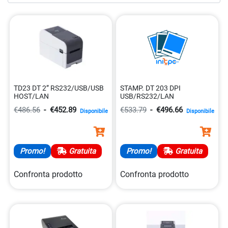
stampa rapidi, nitidi e di alta qualità per soddisfare le
esigenze del tuo business. Esplora la nostra collezione oggi
stesso e scopri come migliorare l’efficienza e la produttività
della tua attività con la potenza delle stampanti termiche.
TD23 DT 2” RS232/USB/USB
STAMP. DT 203 DPI
HOST/LAN
USB/RS232/LAN
€486.56
-
€452.89
€533.79
-
€496.66
Disponibile
Disponibile
Promo!
Gratuita
Promo!
Gratuita
Confronta prodotto
Confronta prodotto