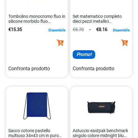
Tombolino monocromo fluo in
Set matematico completo
silicone morbido fluo
dieci pezzi metallici
8005235152786
4007817557112
€15.35
€8.70
-
€8.16
Disponibile
Disponibile
Promo!
Confronta prodotto
Confronta prodotto
Sacco cotone pastello
Astuccio eastpak benchmark
multiuso 34×43 cm in puro
singolo colore midnight blu