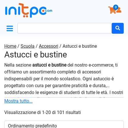
0
Search
for:
Home
/
Scuola
/
Accessori
/ Astucci e bustine
Astucci e bustine
Nella sezione
astucci e bustine
del nostro e-commerce, ti
offriamo un assortimento completo di accessori
indispensabili per il mondo scolastico. Ogni astuccio è
progettato con cura per garantire praticità e durata,
soddisfacendo le esigenze di studenti di tutte le età. I nostri
astucci sono realizzati con materiali di alta qualità e
Mostra tutto...
offrono spazio sufficiente per contenere matite, penne,
Visualizzazione di 1-20 di 101 risultati
gomme e altri
strumenti essenziali
per lo studio. Disponibili
in una varietà di dimensioni, colori e stili, si adattano
facilmente allo stile e alle preferenze personali di ogni