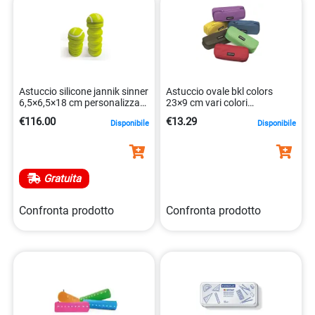
Astuccio silicone jannik sinner
Astuccio ovale bkl colors
6,5×6,5×18 cm personalizzato
23×9 cm vari colori
8005235220539
8004428062567
€116.00
€13.29
Disponibile
Disponibile
Gratuita
Confronta prodotto
Confronta prodotto