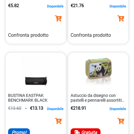
cotone 100%
scuro 20x7x6 cm
€5.82
€21.76
Disponibile
Disponibile
8007509105597
5400552868441
Confronta prodotto
Confronta prodotto
BUSTINA EASTPAK
Astuccio da disegno con
BENCHMARK BLACK
pastelli e pennarelli assortiti
colibrì 8010151001391
€13.60
-
€13.13
€218.91
Disponibile
Disponibile
Promo!
Gratuita